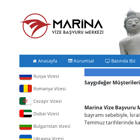
Anasayfa
Kurumsal
Basında Biz
Rusya Vizesi
Saygıdeğer Müşteriler
Romanya Vizesi
Cezayir Vizesi
Marina Vize Başvuru 
Dubai Vizesi
bayramı sebebiyle, İsrai
Temmuz tarihlerinde kapa
Bulgaristan Vizesi
Ukrayna Vizesi