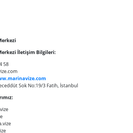
Merkezi
rkezi İletişim Bilgileri:
4 58
ize.com
ww.marinavize.com
eceddüt Sok No:19/3 Fatih, İstanbul
rımız:
vize
ze
.vize
ize