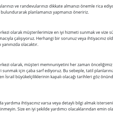
larınızı ve randevularınızı dikkate almanızı önemle rica ediyor
 bulundurarak planlamanızı yapmanızı öneririz.
kezi olarak müşterilerimize en iyi hizmeti sunmak ve vize s
acıyla çalışıyoruz. Herhangi bir sorunuz veya ihtiyacınız 
 yanınızda olacaktır.
rkezi olarak, müşteri memnuniyetini her zaman önceliğimiz
eri sunmak için çaba sarf ediyoruz. Bu sebeple, tatil planların
en İsrail büyükelçiliklerinin kapalı olacağı tarihleri göz ön
a yardıma ihtiyacınız varsa veya detaylı bilgi almak istersen
nmeyin. Size en iyi şekilde yardımcı olacaklarından emin olab