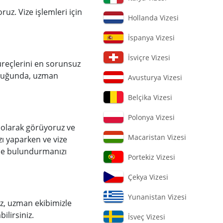
uz. Vize işlemleri için
Hollanda Vizesi
İspanya Vizesi
İsviçre Vizesi
üreçlerini en sorunsuz
olduğunda, uzman
Avusturya Vizesi
Belçika Vizesi
Polonya Vizesi
 olarak görüyoruz ve
Macaristan Vizesi
ızı yaparken ve vize
ünde bulundurmanızı
Portekiz Vizesi
Çekya Vizesi
Yunanistan Vizesi
iz, uzman ekibimizle
ilirsiniz.
İsveç Vizesi