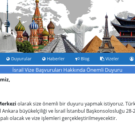
Duyurular
Haberler
Blog
Vizeler
İsrail Vize Başvuruları Hakkında Önemli Duyuru
imiz,
Merkezi
olarak size önemli bir duyuru yapmak istiyoruz. Tür
l Ankara büyükelçiliği ve İsrail İstanbul Başkonsolosluğu 28-
lı olacak ve vize işlemleri gerçekleştirilmeyecektir.