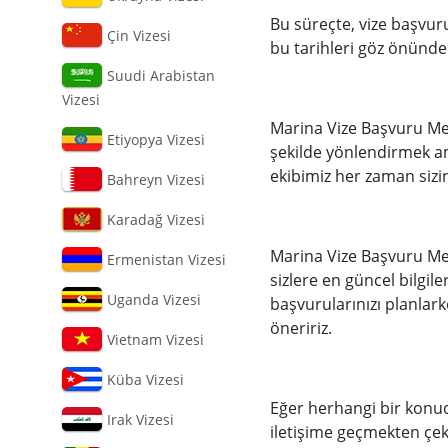
Bu süreçte, vize başvuru
Çin Vizesi
bu tarihleri göz önünde
Suudi Arabistan
Vizesi
Marina Vize Başvuru Mer
Etiyopya Vizesi
şekilde yönlendirmek am
ekibimiz her zaman sizin
Bahreyn Vizesi
Karadağ Vizesi
Marina Vize Başvuru Me
Ermenistan Vizesi
sizlere en güncel bilgil
Uganda Vizesi
başvurularınızı planlark
öneririz.
Vietnam Vizesi
Küba Vizesi
Eğer herhangi bir konud
Irak Vizesi
iletişime geçmekten çeki