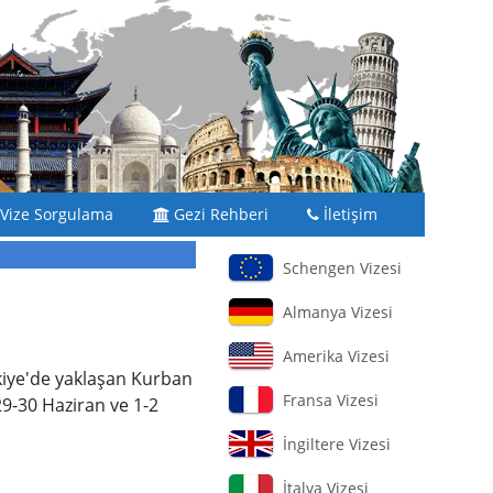
Vize Sorgulama
Gezi Rehberi
İletişim
Schengen Vizesi
Almanya Vizesi
Amerika Vizesi
kiye'de yaklaşan Kurban
Fransa Vizesi
29-30 Haziran ve 1-2
İngiltere Vizesi
İtalya Vizesi