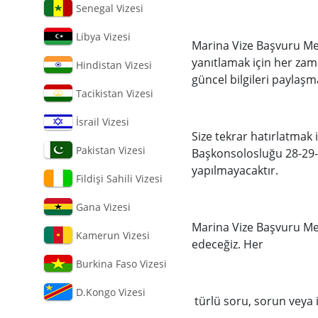
Senegal Vizesi
Libya Vizesi
Marina Vize Başvuru Me
yanıtlamak için her zama
Hindistan Vizesi
güncel bilgileri paylaş
Tacikistan Vizesi
İsrail Vizesi
Size tekrar hatırlatmak i
Pakistan Vizesi
Başkonsolosluğu 28-29-3
yapılmayacaktır.
Fildişi Sahili Vizesi
Gana Vizesi
Marina Vize Başvuru Mer
Kamerun Vizesi
edeceğiz. Her
Burkina Faso Vizesi
D.Kongo Vizesi
türlü soru, sorun veya i