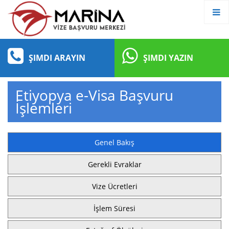
ŞIMDI ARAYIN
ŞIMDI YAZIN
Etiyopya e-Visa Başvuru
İşlemleri
Genel Bakış
Gerekli Evraklar
Vize Ücretleri
İşlem Süresi