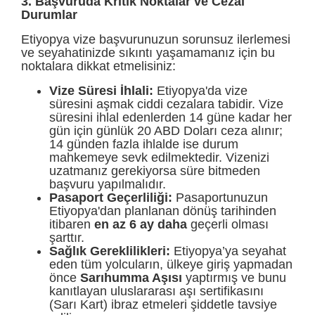
3. Başvuruda Kritik Noktalar ve Cezai
Durumlar
Etiyopya vize başvurunuzun sorunsuz ilerlemesi
ve seyahatinizde sıkıntı yaşamamanız için bu
noktalara dikkat etmelisiniz:
Vize Süresi İhlali:
Etiyopya'da vize
süresini aşmak ciddi cezalara tabidir. Vize
süresini ihlal edenlerden 14 güne kadar her
gün için günlük 20 ABD Doları ceza alınır;
14 günden fazla ihlalde ise durum
mahkemeye sevk edilmektedir. Vizenizi
uzatmanız gerekiyorsa süre bitmeden
başvuru yapılmalıdır.
Pasaport Geçerliliği:
Pasaportunuzun
Etiyopya'dan planlanan dönüş tarihinden
itibaren
en az 6 ay daha
geçerli olması
şarttır.
Sağlık Gereklilikleri:
Etiyopya’ya seyahat
eden tüm yolcuların, ülkeye giriş yapmadan
önce
Sarıhumma Aşısı
yaptırmış ve bunu
kanıtlayan uluslararası aşı sertifikasını
(Sarı Kart) ibraz etmeleri şiddetle tavsiye