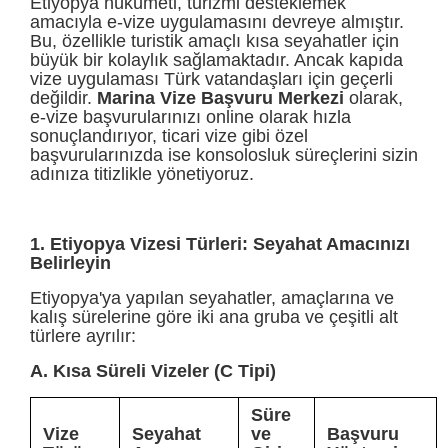
Etiyopya hükümeti, turizmi desteklemek
amacıyla e-vize uygulamasını devreye almıştır.
Bu, özellikle turistik amaçlı kısa seyahatler için
büyük bir kolaylık sağlamaktadır. Ancak kapıda
vize uygulaması Türk vatandaşları için geçerli
değildir.
Marina Vize Başvuru Merkezi
olarak,
e-vize başvurularınızı online olarak hızla
sonuçlandırıyor, ticari vize gibi özel
başvurularınızda ise konsolosluk süreçlerini sizin
adınıza titizlikle yönetiyoruz.
1. Etiyopya Vizesi Türleri: Seyahat Amacınızı
Belirleyin
Etiyopya'ya yapılan seyahatler, amaçlarına ve
kalış sürelerine göre iki ana gruba ve çeşitli alt
türlere ayrılır:
A. Kısa Süreli Vizeler (C Tipi)
Süre
Vize
Seyahat
ve
Başvuru