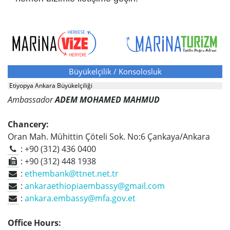
Büyükelçilik / Konsolosluk
Etiyopya Ankara Büyükelçiliği
Ambassador
ADEM MOHAMED MAHMUD
Chancery:
Oran Mah. Mühittin Çöteli Sok. No:6 Çankaya/Ankara
: +90 (312) 436 0400
: +90 (312) 448 1938
:
ethembank@ttnet.net.tr
:
ankaraethiopiaembassy@gmail.com
:
ankara.embassy@mfa.gov.et
Office Hours: