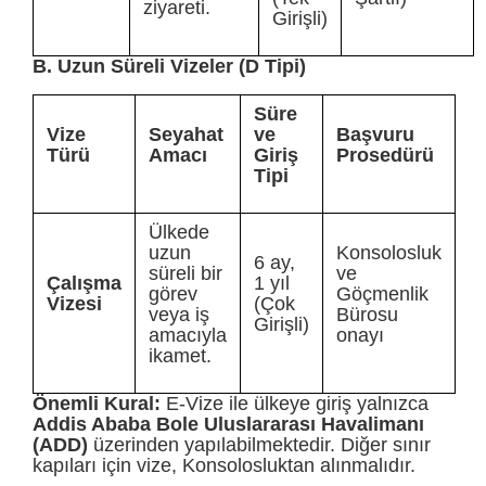
ziyareti.
Girişli)
B. Uzun Süreli Vizeler (D Tipi)
Süre
Vize
Seyahat
ve
Başvuru
Türü
Amacı
Giriş
Prosedürü
Tipi
Ülkede
uzun
Konsolosluk
6 ay,
süreli bir
ve
Çalışma
1 yıl
görev
Göçmenlik
Vizesi
(Çok
veya iş
Bürosu
Girişli)
amacıyla
onayı
ikamet.
Önemli Kural:
E-Vize ile ülkeye giriş yalnızca
Addis Ababa Bole Uluslararası Havalimanı
(ADD)
üzerinden yapılabilmektedir. Diğer sınır
kapıları için vize, Konsolosluktan alınmalıdır.