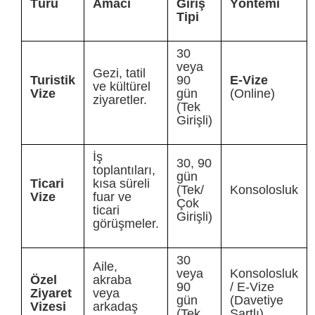
Türü
Amacı
Giriş
Yöntemi
Tipi
30
veya
Gezi, tatil
Turistik
90
E-Vize
ve kültürel
Vize
gün
(Online)
ziyaretler.
(Tek
Girişli)
İş
30, 90
toplantıları,
gün
Ticari
kısa süreli
(Tek/
Konsolosluk
Vize
fuar ve
Çok
ticari
Girişli)
görüşmeler.
30
Aile,
veya
Konsolosluk
Özel
akraba
90
/ E-Vize
Ziyaret
veya
gün
(Davetiye
Vizesi
arkadaş
(Tek
Şartlı)