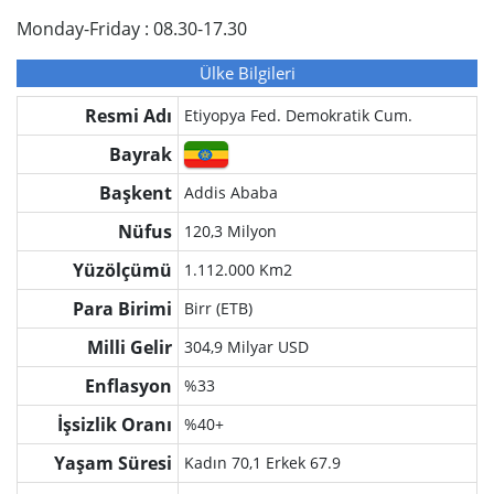
Monday-Friday : 08.30-17.30
Ülke Bilgileri
Resmi Adı
Etiyopya Fed. Demokratik Cum.
Bayrak
Başkent
Addis Ababa
Nüfus
120,3 Milyon
Yüzölçümü
1.112.000 Km2
Para Birimi
Birr (ETB)
Milli Gelir
304,9 Milyar USD
Enflasyon
%33
İşsizlik Oranı
%40+
Yaşam Süresi
Kadın 70,1 Erkek 67.9