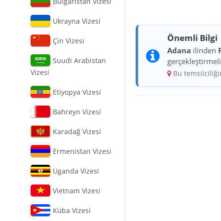
Bulgaristan Vizesi
Ukrayna Vizesi
Önemli Bilgi
Çin Vizesi
Adana
ilinden
Suudi Arabistan
gerçekleştirmeli
Vizesi
Bu temsilciliğ
Etiyopya Vizesi
Bahreyn Vizesi
Karadağ Vizesi
Ermenistan Vizesi
Uganda Vizesi
Vietnam Vizesi
Küba Vizesi