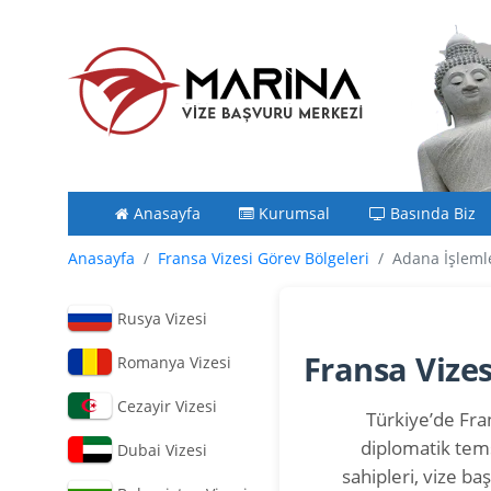
Anasayfa
Kurumsal
Basında Biz
Anasayfa
Fransa Vizesi Görev Bölgeleri
Adana İşleml
Rusya Vizesi
Fransa Vize
Romanya Vizesi
Cezayir Vizesi
Türkiye’de Fran
diplomatik tems
Dubai Vizesi
sahipleri, vize b