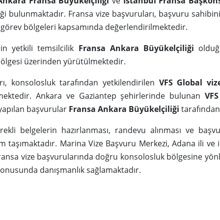
Ankara Fransa Büyükelçiliği
ve
İstanbul Fransa Başkon
liği bulunmaktadır. Fransa vize başvuruları, başvuru sahibini
 görev bölgeleri kapsamında değerlendirilmektedir.
çin yetkili temsilcilik
Fransa Ankara Büyükelçiliği
olduğ
 bölgesi üzerinden yürütülmektedir.
rı, konsolosluk tarafından yetkilendirilen
VFS Global viz
ilmektedir. Ankara ve Gaziantep şehirlerinde bulunan
VFS
yapılan başvurular
Fransa Ankara Büyükelçiliği
tarafından
ekli belgelerin hazırlanması, randevu alınması ve başvu
 taşımaktadır. Marina Vize Başvuru Merkezi, Adana ili ve 
ransa vize başvurularında doğru konsolosluk bölgesine yön
 konusunda danışmanlık sağlamaktadır.