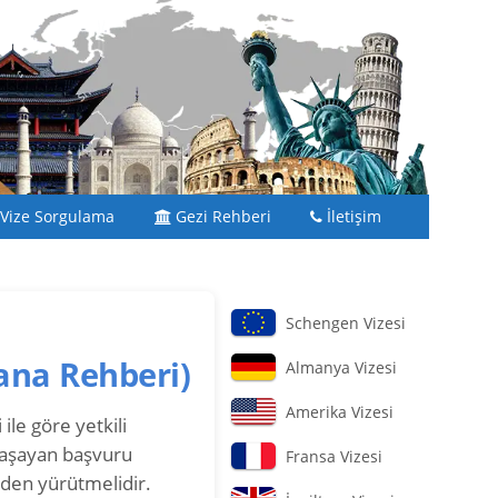
Vize Sorgulama
Gezi Rehberi
İletişim
Schengen Vizesi
ana Rehberi)
Almanya Vizesi
Amerika Vizesi
ile göre yetkili
yaşayan başvuru
Fransa Vizesi
nden yürütmelidir.