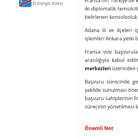
Fransa’nın Türkiye’de
D.Kongo Vizesi
iki diplomatik temsilci
belirlenen konsolosluk
Adana ili ve ilçeleri i
işlemleri Ankara yetki
Fransa vize başvurula
aracılığıyla kabul ed
merkezleri
üzerinden 
Başvuru sürecinde ger
şekilde sunulması önem
başvuru sahiplerinin F
sürecinin yönetilmesi
Önemli Not