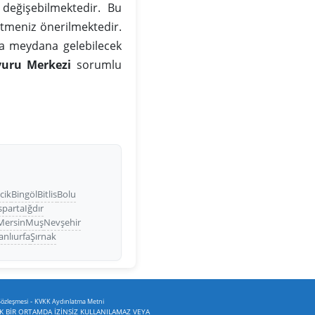
değişebilmektedir. Bu
tmeniz önerilmektedir.
da meydana gelebilecek
vuru Merkezi
sorumlu
ecik
Bingöl
Bitlis
Bolu
sparta
Iğdır
Mersin
Muş
Nevşehir
anlıurfa
Şırnak
-
Sözleşmesi
KVKK Aydınlatma Metni
İK BİR ORTAMDA İZİNSİZ KULLANILAMAZ VEYA