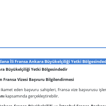
dana İli Fransa Ankara Büyükelçiliği Yetki Bölgesinded
ra Büyükelçiliği Yetki Bölgesindedir
için Fransa Vizesi Başvuru Bilgilendirmesi
de ikamet eden başvuru sahipleri, Fransa vize başvurusu işl
anı
kapsamında gerçekleştirebilir.