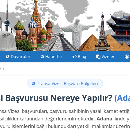
Duyurular
Haberler
Blog
Vizeler
eri
Fransa Vizesi Başvuru Bölgeleri
si Başvurusu Nereye Yapılır?
(Ad
sa Vizesi başvuruları, başvuru sahibinin yasal ikamet ettiği 
ilcilikler tarafından değerlendirilmektedir.
Adana
ilinde 
aşvuru işlemlerini bağlı bulundukları yetkili makamlar üzeri