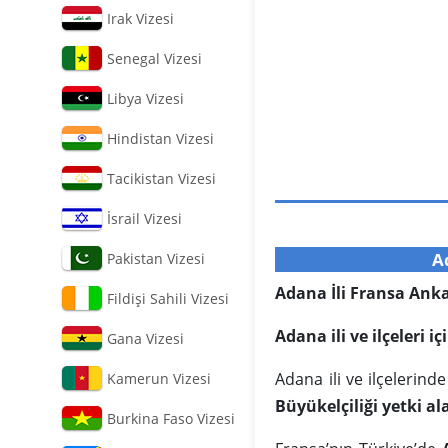
Irak Vizesi
Senegal Vizesi
Libya Vizesi
Hindistan Vizesi
Tacikistan Vizesi
İsrail Vizesi
A
Pakistan Vizesi
Adana İli Fransa Anka
Fildişi Sahili Vizesi
Adana ili ve ilçeleri 
Gana Vizesi
Adana ili ve ilçelerin
Kamerun Vizesi
Büyükelçiliği yetki al
Burkina Faso Vizesi