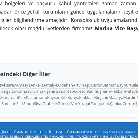
ev bölgeleri ve başvuru kabul yöntemleri zaman zaman 
dan önce yetkili kurumların güncel uygulamalarını teyit e
ilgiler bilgilendirme amaçlıdır. Konsolosluk uygulamaların
bilecek olası mağduriyetlerden firmamız
Marina Vize Baş
sindeki Diğer İller
r
Aksaray
Amasya
Ankara
Antalya
Ardahan
Artvin
Ağrı
Bartın
Batman
Bayburt
Bil
lazığ
Erzincan
Erzurum
Eskişehir
Gaziantep
Giresun
Gümüşhane
Hakkari
Hatay
I
k
Karaman
Kars
Kastamonu
Kayseri
Kilis
Konya
Kırıkkale
Kırşehir
Malatya
Mardin
e
Samsun
Siirt
Sinop
Sivas
Trabzon
Tunceli
Van
Yozgat
Zonguldak
Çankırı
Çorum
Ş
ŞİM TERCÜMANLIK HİZMETLERİ TİC.LTD.ŞTİ. TÜM HAKLARI SAKLIDIR.
-
Gizlilik Sözleşmesi
Kullanıcı 
TİN, RESİM VE İÇERİKLERİN TELİF HAKLARI MARİNA TURİZM'E AİTTİR. BASILI VEYA ELEKTRON