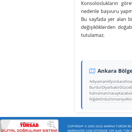
Konsoloslukların gör
nedenle başvuru yapma
Bu sayfada yer alan b
değişikliklerden doğa
tutulamaz.
Ankara Bölge
Adıyaman
Afyonkarahisa
Burdur
Diyarbakır
Düzce
E
Kahramanmaraş
Karabü
Niğde
Ordu
Osmaniye
Riz
COPYRİGHT © 2005-2026 MARİNA TURİZM BİLİ
MARİNAVİZE.COM SİTESİNDE YER ALAN TÜM ME