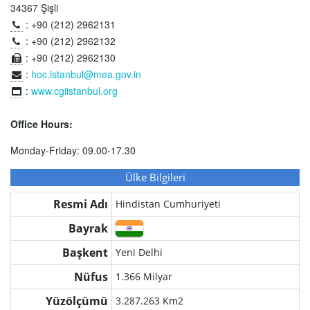
34367 Şişli
: +90 (212) 2962131
: +90 (212) 2962132
: +90 (212) 2962130
:
hoc.istanbul@mea.gov.in
:
www.cgiistanbul.org
Office Hours:
Monday-Friday: 09.00-17.30
Ülke Bilgileri
Resmi Adı
Hindistan Cumhuriyeti
Bayrak
Başkent
Yeni Delhi
Nüfus
1.366 Milyar
Yüzölçümü
3.287.263 Km2