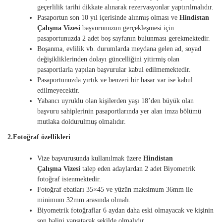
geçerlilik tarihi dikkate alınarak rezervasyonlar yaptırılmalıdır.
Pasaportun son 10 yıl içerisinde alınmış olması ve
Hindistan
Çalışma
Vizesi
başvurunuzun gerçekleşmesi için
pasaportunuzda 2 adet boş sayfanın bulunması gerekmektedir.
Boşanma, evlilik vb. durumlarda meydana gelen ad, soyad
değişikliklerinden dolayı güncelliğini yitirmiş olan
pasaportlarla yapılan başvurular kabul edilmemektedir.
Pasaportunuzda yırtık ve benzeri bir hasar var ise kabul
edilmeyecektir.
Yabancı uyruklu olan kişilerden yaşı 18’den büyük olan
başvuru sahiplerinin pasaportlarında yer alan imza bölümü
mutlaka doldurulmuş olmalıdır.
2.Fotoğraf özellikleri
Vize başvurusunda kullanılmak üzere
Hindistan
Çalışma
Vizesi
talep eden adaylardan 2 adet Biyometrik
fotoğraf istenmektedir.
Fotoğraf ebatları 35×45 ve yüzün maksimum 36mm ile
minimum 32mm arasında olmalı.
Biyometrik fotoğraflar 6 aydan daha eski olmayacak ve kişinin
son halini yansıtacak şekilde olmalıdır.