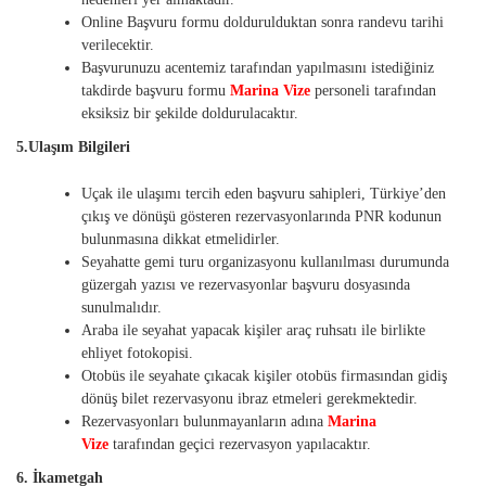
Online Başvuru formu doldurulduktan sonra randevu tarihi
verilecektir.
Başvurunuzu acentemiz tarafından yapılmasını istediğiniz
takdirde başvuru formu
Marina Vize
personeli tarafından
eksiksiz bir şekilde doldurulacaktır.
5.Ulaşım Bilgileri
Uçak ile ulaşımı tercih eden başvuru sahipleri, Türkiye’den
çıkış ve dönüşü gösteren rezervasyonlarında PNR kodunun
bulunmasına dikkat etmelidirler.
Seyahatte gemi turu organizasyonu kullanılması durumunda
güzergah yazısı ve rezervasyonlar başvuru dosyasında
sunulmalıdır.
Araba ile seyahat yapacak kişiler araç ruhsatı ile birlikte
ehliyet fotokopisi.
Otobüs ile seyahate çıkacak kişiler otobüs firmasından gidiş
dönüş bilet rezervasyonu ibraz etmeleri gerekmektedir.
Rezervasyonları bulunmayanların adına
Marina
Vize
tarafından geçici rezervasyon yapılacaktır.
6. İkametgah