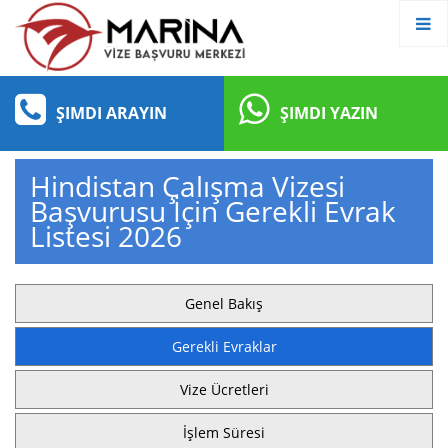
ŞIMDI ARAYIN
ŞIMDI YAZIN
Hindistan Çalışma Vizesi
Başvurusu İçin Gerekli Evrak
Listesi 2026
Genel Bakış
Gerekli Evraklar
Vize Ücretleri
İşlem Süresi