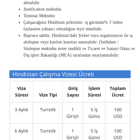
almalıdır.
Justificaiton mektubu
Teminat Mektubu
Çalışacağınız Hindistan şirketinin iş gücünün% 1’inden
fazlasının yabancı olmadığını teyit etmelidir.
Başvuru sahibi, Hindistan'daki Şirket veya organizasyon ile iş
sözleşme veya katılım kanıtını sunmalıdır. (İstihdam /
Sözleşme mektubu noter tasdikli ve Ticaret ve Sanayi Odası ve
Dış işleri Bakanlığı (MEA) tarafından onaylanmalıdır.
Hindistan Çalışma Vizesi Ücreti
Vize
Giriş
İşlem
Toplam
Süresi
Vize Tipi
Sayısı
Süresi
Ücret
3 Aylık
Turistik
1
5 İş
100
Girişli
Günü
USD
6 Aylık
Turistik
1
5 İş
100
Girişli
Günü
USD