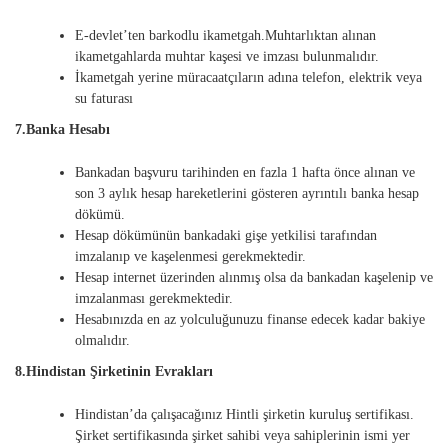
E-devlet’ten barkodlu ikametgah.Muhtarlıktan alınan
ikametgahlarda muhtar kaşesi ve imzası bulunmalıdır.
İkametgah yerine müracaatçıların adına telefon, elektrik veya
su faturası
7.Banka Hesabı
Bankadan başvuru tarihinden en fazla 1 hafta önce alınan ve
son 3 aylık hesap hareketlerini gösteren ayrıntılı banka hesap
dökümü.
Hesap dökümünün bankadaki gişe yetkilisi tarafından
imzalanıp ve kaşelenmesi gerekmektedir.
Hesap internet üzerinden alınmış olsa da bankadan kaşelenip ve
imzalanması gerekmektedir.
Hesabınızda en az yolculuğunuzu finanse edecek kadar bakiye
olmalıdır.
8.Hindistan Şirketinin Evrakları
Hindistan’da çalışacağınız Hintli şirketin kuruluş sertifikası.
Şirket sertifikasında şirket sahibi veya sahiplerinin ismi yer