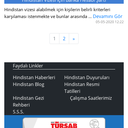
Hindistan Vizesi İçin Banka Hesabı Şartı
Hindistan vizesi alabilmek için kişilerin belirli kriterleri
Devamını Gör
karşılaması istenmekte ve bunlar arasında ...
05-05-2020 12:22
1
2
»
Faydalı Linkler
Hindistan Haberleri
Hindistan Duyuruları
Hindistan Blog
Hindistan Resmi
Tatilleri
Hindistan Gezi
Çalışma Saatlerimiz
Rehberi
S.S.S.