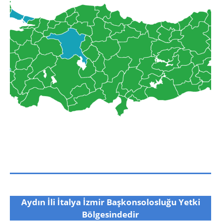
Aydın İli İtalya İzmir Başkonsolosluğu Yetki
Bölgesindedir