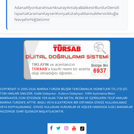
Adana
Afyonkarahisar
Aksaray
Antalya
Balıkesir
Burdur
Denizli
Isparta
Karaman
Kayseri
Konya
Kütahya
Manisa
Mersin
Muğla
Nevşehir
Niğde
İzmir
COPYRİGHT © 2005-2026 MARİNA TURİZM BİLİŞİM TERCÜMANLIK HİZMETLERİ TİC.LTD.ŞTİ.
TÜM HAKLARI SAKLIDIR.
-
-
Gizlilik Sözleşmesi
Kullanıcı Sözleşmesi
KVKK Aydınlatma Metni
MARİNAVİZE.COM SİTESİNDE YER ALAN TÜM METİN, RESİM VE İÇERİKLERİN TELİF HAKLARI
MARİNA TURİZM'E AİTTİR. BASILI VEYA ELEKTRONİK BİR ORTAMDA İZİNSİZ KULLANILAMAZ
VEYA KOPYALANAMAZ. İZİNSİZ KULLANAN KURUMLAR VE KİŞİLER HAKKINDA İLGİLİ MAKAMLAR
NEZDİNDE İDARİ İŞLEMLER BAŞLATILACAKTIR.