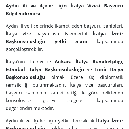
Aydın ili ve ilçeleri için İtalya Vizesi Başvuru
Bilgilendirmesi
Aydın ili ve ilçelerinde ikamet eden başvuru sahipleri,
İtalya vize başvurusu işlemlerini
İtalya İzmir
Başkonsolosluğu yetki alanı
kapsamında
gerçekleştirebilir.
İtalya’nın Türkiye’de
Ankara İtalya Büyükelçiliği
,
İstanbul İtalya Başkonsolosluğu
ve
İzmir İtalya
Başkonsolosluğu
olmak üzere üç diplomatik
temsilciliği bulunmaktadır. İtalya vize başvuruları,
başvuru sahibinin ikamet ettiği ile göre belirlenen
konsolosluk görev bölgeleri kapsamında
değerlendirilmektedir.
Aydın ili ve ilçeleri için yetkili temsilcilik
İtalya İzmir
Başkonsolosluğu
olduğundan dolayı başvuru