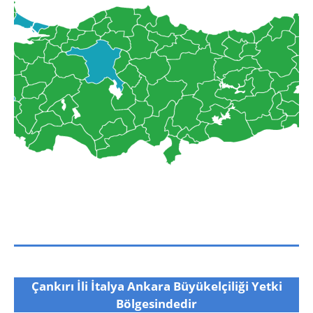
Çankırı İli İtalya Ankara Büyükelçiliği Yetki
Bölgesindedir