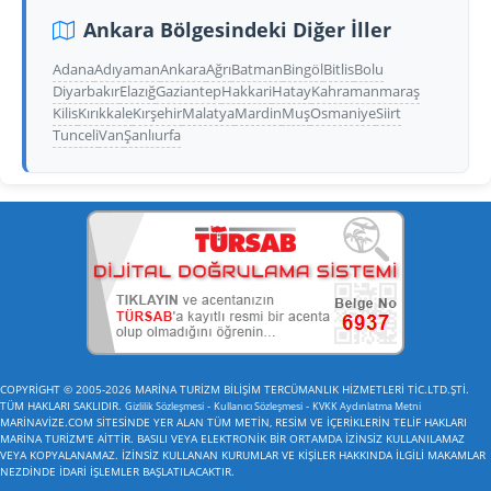
Ankara Bölgesindeki Diğer İller
Adana
Adıyaman
Ankara
Ağrı
Batman
Bingöl
Bitlis
Bolu
Diyarbakır
Elazığ
Gaziantep
Hakkari
Hatay
Kahramanmaraş
Kilis
Kırıkkale
Kırşehir
Malatya
Mardin
Muş
Osmaniye
Siirt
Tunceli
Van
Şanlıurfa
COPYRİGHT © 2005-2026 MARİNA TURİZM BİLİŞİM TERCÜMANLIK HİZMETLERİ TİC.LTD.ŞTİ.
TÜM HAKLARI SAKLIDIR.
-
-
Gizlilik Sözleşmesi
Kullanıcı Sözleşmesi
KVKK Aydınlatma Metni
MARİNAVİZE.COM SİTESİNDE YER ALAN TÜM METİN, RESİM VE İÇERİKLERİN TELİF HAKLARI
MARİNA TURİZM'E AİTTİR. BASILI VEYA ELEKTRONİK BİR ORTAMDA İZİNSİZ KULLANILAMAZ
VEYA KOPYALANAMAZ. İZİNSİZ KULLANAN KURUMLAR VE KİŞİLER HAKKINDA İLGİLİ MAKAMLAR
NEZDİNDE İDARİ İŞLEMLER BAŞLATILACAKTIR.