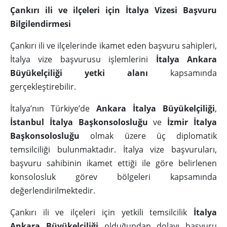
Çankırı ili ve ilçeleri için İtalya Vizesi Başvuru
Bilgilendirmesi
Çankırı ili ve ilçelerinde ikamet eden başvuru sahipleri,
İtalya vize başvurusu işlemlerini
İtalya Ankara
Büyükelçiliği yetki alanı
kapsamında
gerçekleştirebilir.
İtalya’nın Türkiye’de
Ankara İtalya Büyükelçiliği
,
İstanbul İtalya Başkonsolosluğu
ve
İzmir İtalya
Başkonsolosluğu
olmak üzere üç diplomatik
temsilciliği bulunmaktadır. İtalya vize başvuruları,
başvuru sahibinin ikamet ettiği ile göre belirlenen
konsolosluk görev bölgeleri kapsamında
değerlendirilmektedir.
Çankırı ili ve ilçeleri için yetkili temsilcilik
İtalya
Ankara Büyükelçiliği
olduğundan dolayı başvuru