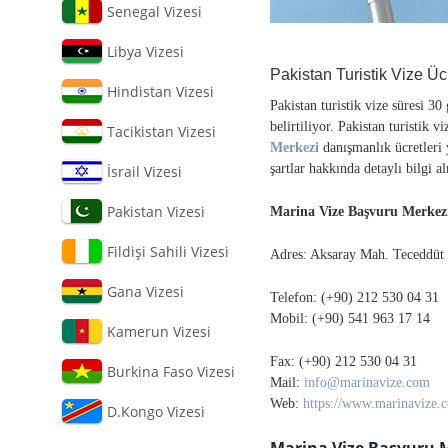
Senegal Vizesi
Libya Vizesi
Pakistan Turistik Vize Üc
Hindistan Vizesi
Pakistan turistik vize süresi 30
belirtiliyor. Pakistan turistik 
Tacikistan Vizesi
Merkezi
danışmanlık ücretleri
şartlar hakkında detaylı bilgi a
İsrail Vizesi
Pakistan Vizesi
Marina Vize Başvuru Merkez
Fildişi Sahili Vizesi
Adres: Aksaray Mah. Teceddüt 
Gana Vizesi
Telefon: (+90) 212 530 04 31
Mobil: (+90) 541 963 17 14
Kamerun Vizesi
Fax: (+90) 212 530 04 31
Burkina Faso Vizesi
Mail:
info@marinavize.com
Web:
https://www.marinavize.
D.Kongo Vizesi
Marina Vize Başvuru Me