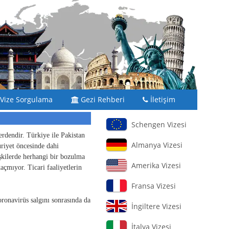
Vize Sorgulama
Gezi Rehberi
İletişim
Schengen Vizesi
lerdendir. Türkiye ile Pakistan
Almanya Vizesi
uriyet öncesinde dahi
işkilerde herhangi bir bozulma
Amerika Vizesi
çmıyor. Ticari faaliyetlerin
Fransa Vizesi
Koronavirüs salgını sonrasında da
İngiltere Vizesi
İtalya Vizesi