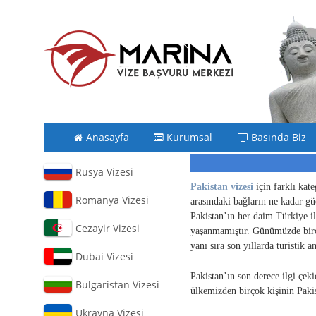
Anasayfa
Kurumsal
Basında Biz
Rusya Vizesi
Pakistan vizesi
için farklı kate
Romanya Vizesi
arasındaki bağların ne kadar gü
Pakistan’ın her daim Türkiye il
Cezayir Vizesi
yaşanmamıştır. Günümüzde birço
yanı sıra son yıllarda turistik 
Dubai Vizesi
Pakistan’ın son derece ilgi çeki
Bulgaristan Vizesi
ülkemizden birçok kişinin Pakis
Ukrayna Vizesi