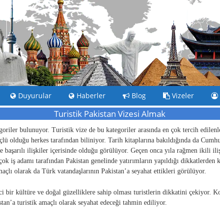
Duyurular
Haberler
Blog
Vizeler
Turistik Pakistan Vizesi Almak
goriler bulunuyor. Turistik vize de bu kategoriler arasında en çok tercih edilen
çlü olduğu herkes tarafından biliniyor. Tarih kitaplarına bakıldığında da Cumh
e başarılı ilişkiler içerisinde olduğu görülüyor. Geçen onca yıla rağmen ikili il
k iş adamı tarafından Pakistan genelinde yatırımların yapıldığı dikkatlerden ka
amaçlı olarak da Türk vatandaşlarının Pakistan’a seyahat ettikleri görülüyor.
ci bir kültüre ve doğal güzelliklere sahip olması turistlerin dikkatini çekiyor. 
tan’a turistik amaçlı olarak seyahat edeceği tahmin ediliyor.