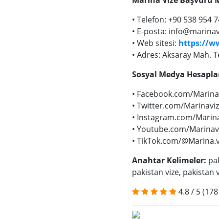
• Telefon: +90 538 954 7
• E-posta:
info@marinav
• Web sitesi:
https://w
• Adres: Aksaray Mah. T
Sosyal Medya Hesapla
• Facebook.com/Marina
• Twitter.com/Marinavi
• Instagram.com/Marina
• Youtube.com/Marinav
• TikTok.com/@Marina.v
Anahtar Kelimeler:
pak
pakistan vize, pakistan v
4.8
/
5
(178