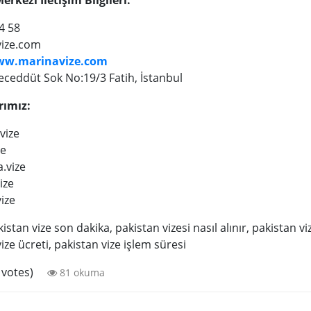
4 58
ize.com
ww.marinavize.com
eceddüt Sok No:19/3 Fatih, İstanbul
rımız:
vize
ze
.vize
ize
ize
istan vize son dakika, pakistan vizesi nasıl alınır, pakistan vi
ize ücreti, pakistan vize işlem süresi
 votes)
81 okuma