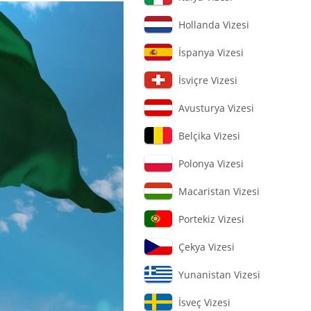
Hollanda Vizesi
İspanya Vizesi
İsviçre Vizesi
Avusturya Vizesi
Belçika Vizesi
Polonya Vizesi
Macaristan Vizesi
Portekiz Vizesi
Çekya Vizesi
Yunanistan Vizesi
İsveç Vizesi