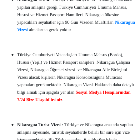
yapılan anlaşma gereği Türkiye Cumhuriyeti Umuma Mahsus,
Hususi ve Hizmet Pasaport Hamilleri Nikaragua ülkesine
yapacakları seyahatler için 90 Gün Vizeden Muaftırlar.
Nikaragua
Vizesi
almalarına gerek yoktur.
Türkiye Cumhuriyeti Vatandaşları Umuma Mahsus (Bordo),
Hususi (Yeşil) ve Hizmet Pasaport sahipleri Nikaragua Çalışma
Vizesi, Nikaragua Öğrenci vizesi ve Nikaragua Aile Birleşimi
Vizesi alacak kişilerin Nikaragua Konsolosluğuna Müracaat
yapmaları gerekmektedir. Nikaragua Vizesi Hakkında daha detaylı
bilgi almak için aşağıda yer alan
Sosyal Medya Hesaplarından
7/24 Bize Ulaşabilirsiniz
.
Nikaragua Turist Vizesi:
Türkiye ve Nikaragua arasında yapılan
anlaşma sayesinde, turistik seyahatlerde belirli bir süre için vize
istenmemektedir. Bir Türk vatandaşı, 6 aylık süre içinde