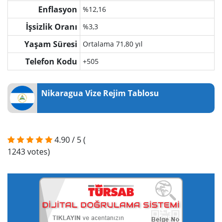
Enflasyon
%12,16
İşsizlik Oranı
%3,3
Yaşam Süresi
Ortalama 71,80 yıl
Telefon Kodu
+505
Nikaragua Vize Rejim Tablosu
4.90
/
5
(
1243
votes)