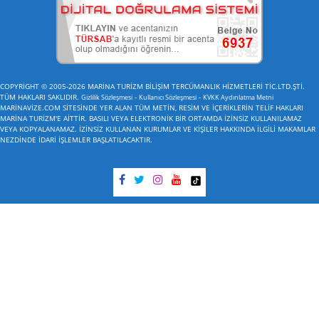
COPYRİGHT © 2005-2026 MARİNA TURİZM BİLİŞİM TERCÜMANLIK HİZMETLERİ TİC.LTD.ŞTİ.
TÜM HAKLARI SAKLIDIR.
-
-
Gizlilik Sözleşmesi
Kullanıcı Sözleşmesi
KVKK Aydınlatma Metni
MARİNAVİZE.COM SİTESİNDE YER ALAN TÜM METİN, RESİM VE İÇERİKLERİN TELİF HAKLARI
MARİNA TURİZM'E AİTTİR. BASILI VEYA ELEKTRONİK BİR ORTAMDA İZİNSİZ KULLANILAMAZ
VEYA KOPYALANAMAZ. İZİNSİZ KULLANAN KURUMLAR VE KİŞİLER HAKKINDA İLGİLİ MAKAMLAR
NEZDİNDE İDARİ İŞLEMLER BAŞLATILACAKTIR.