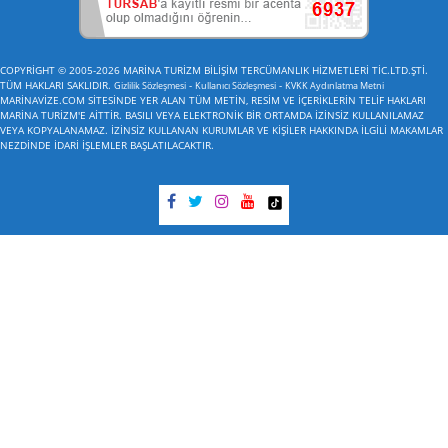
COPYRİGHT © 2005-2026 MARİNA TURİZM BİLİŞİM TERCÜMANLIK HİZMETLERİ TİC.LTD.ŞTİ.
TÜM HAKLARI SAKLIDIR.
-
-
Gizlilik Sözleşmesi
Kullanıcı Sözleşmesi
KVKK Aydınlatma Metni
MARİNAVİZE.COM SİTESİNDE YER ALAN TÜM METİN, RESİM VE İÇERİKLERİN TELİF HAKLARI
MARİNA TURİZM'E AİTTİR. BASILI VEYA ELEKTRONİK BİR ORTAMDA İZİNSİZ KULLANILAMAZ
VEYA KOPYALANAMAZ. İZİNSİZ KULLANAN KURUMLAR VE KİŞİLER HAKKINDA İLGİLİ MAKAMLAR
NEZDİNDE İDARİ İŞLEMLER BAŞLATILACAKTIR.