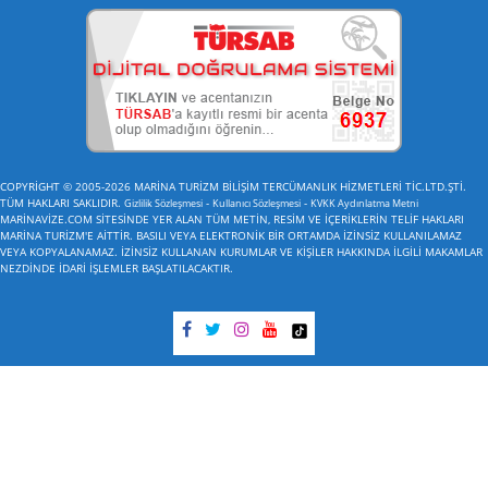
COPYRİGHT © 2005-2026 MARİNA TURİZM BİLİŞİM TERCÜMANLIK HİZMETLERİ TİC.LTD.ŞTİ.
TÜM HAKLARI SAKLIDIR.
-
-
Gizlilik Sözleşmesi
Kullanıcı Sözleşmesi
KVKK Aydınlatma Metni
MARİNAVİZE.COM SİTESİNDE YER ALAN TÜM METİN, RESİM VE İÇERİKLERİN TELİF HAKLARI
MARİNA TURİZM'E AİTTİR. BASILI VEYA ELEKTRONİK BİR ORTAMDA İZİNSİZ KULLANILAMAZ
VEYA KOPYALANAMAZ. İZİNSİZ KULLANAN KURUMLAR VE KİŞİLER HAKKINDA İLGİLİ MAKAMLAR
NEZDİNDE İDARİ İŞLEMLER BAŞLATILACAKTIR.