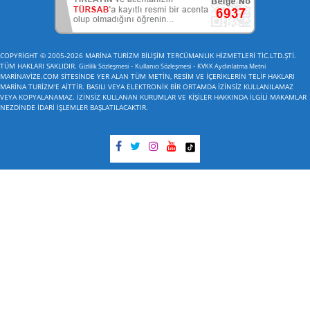
COPYRİGHT © 2005-2026 MARİNA TURİZM BİLİŞİM TERCÜMANLIK HİZMETLERİ TİC.LTD.ŞTİ.
TÜM HAKLARI SAKLIDIR.
-
-
Gizlilik Sözleşmesi
Kullanıcı Sözleşmesi
KVKK Aydınlatma Metni
MARİNAVİZE.COM SİTESİNDE YER ALAN TÜM METİN, RESİM VE İÇERİKLERİN TELİF HAKLARI
MARİNA TURİZM'E AİTTİR. BASILI VEYA ELEKTRONİK BİR ORTAMDA İZİNSİZ KULLANILAMAZ
VEYA KOPYALANAMAZ. İZİNSİZ KULLANAN KURUMLAR VE KİŞİLER HAKKINDA İLGİLİ MAKAMLAR
NEZDİNDE İDARİ İŞLEMLER BAŞLATILACAKTIR.