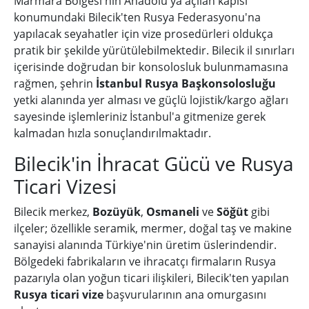
Marmara Bölgesi'nin Anadolu'ya açılan kapısı
konumundaki Bilecik'ten Rusya Federasyonu'na
yapılacak seyahatler için vize prosedürleri oldukça
pratik bir şekilde yürütülebilmektedir. Bilecik il sınırları
içerisinde doğrudan bir konsolosluk bulunmamasına
rağmen, şehrin
İstanbul Rusya Başkonsolosluğu
yetki alanında yer alması ve güçlü lojistik/kargo ağları
sayesinde işlemleriniz İstanbul'a gitmenize gerek
kalmadan hızla sonuçlandırılmaktadır.
Bilecik'in İhracat Gücü ve Rusya
Ticari Vizesi
Bilecik merkez,
Bozüyük
,
Osmaneli
ve
Söğüt
gibi
ilçeler; özellikle seramik, mermer, doğal taş ve makine
sanayisi alanında Türkiye'nin üretim üslerindendir.
Bölgedeki fabrikaların ve ihracatçı firmaların Rusya
pazarıyla olan yoğun ticari ilişkileri, Bilecik'ten yapılan
Rusya ticari vize
başvurularının ana omurgasını