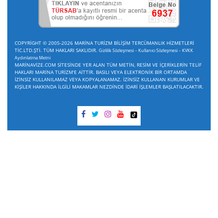
COPYRİGHT © 2005-2026 MARİNA TURİZM BİLİŞİM TERCÜMANLIK HİZMETLERİ
TİC.LTD.ŞTİ. TÜM HAKLARI SAKLIDIR.
-
-
Gizlilik Sözleşmesi
Kullanıcı Sözleşmesi
KVKK
Aydınlatma Metni
MARİNAVİZE.COM SİTESİNDE YER ALAN TÜM METİN, RESİM VE İÇERİKLERİN TELİF
HAKLARI MARİNA TURİZM'E AİTTİR. BASILI VEYA ELEKTRONİK BİR ORTAMDA
İZİNSİZ KULLANILAMAZ VEYA KOPYALANAMAZ. İZİNSİZ KULLANAN KURUMLAR VE
KİŞİLER HAKKINDA İLGİLİ MAKAMLAR NEZDİNDE İDARİ İŞLEMLER BAŞLATILACAKTIR.