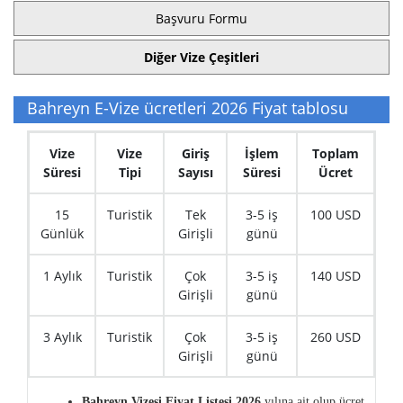
Başvuru Formu
Diğer Vize Çeşitleri
Bahreyn E-Vize ücretleri 2026 Fiyat tablosu
Vize
Vize
Giriş
İşlem
Toplam
Süresi
Tipi
Sayısı
Süresi
Ücret
15
Turistik
Tek
3-5 iş
100 USD
Günlük
Girişli
günü
1 Aylık
Turistik
Çok
3-5 iş
140 USD
Girişli
günü
3 Aylık
Turistik
Çok
3-5 iş
260 USD
Girişli
günü
Bahreyn Vizesi Fiyat Listesi 2026
yılına ait olup ücret