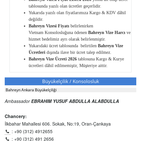
tablosunda yazılı olan ücretler geçerlidir.
Yukarıda yazılı olan fiyatlarımıza Kargo & KDV dâhil
değildir.
Bahreyn
Vizesi Fiyatı
belirlenirken
Vietnam
Konsolosluğuna ödenen
Bahreyn
Vize Harcı
ve
hizmet bedelimiz ayrı olarak belirlenmiştir.
Yukarıdaki ücret tablosunda belirtilen
Bahreyn
Vize
Ücretleri
dışında ilave bir ücret talep edilmez.
Bahreyn
Vize Ücreti 2026
tablosuna Kargo & Kurye
ücretleri dâhil edilmemiştir, Müşteriye aittir.
Büyükelçilik / Konsolosluk
Bahreyn Ankara Büyükelçiliği
Ambassador
EBRAHIM YUSUF ABDULLA ALABDULLA
Chancery:
İlkbahar Mahallesi 606. Sokak, No:19, Oran-Çankaya
: +90 (312) 4912655
: +90 (312) 491 2656