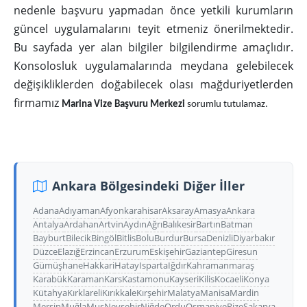
nedenle başvuru yapmadan önce yetkili kurumların
güncel uygulamalarını teyit etmeniz önerilmektedir.
Bu sayfada yer alan bilgiler bilgilendirme amaçlıdır.
Konsolosluk uygulamalarında meydana gelebilecek
değişikliklerden doğabilecek olası mağduriyetlerden
firmamız
Marina Vize Başvuru Merkezi
sorumlu tutulamaz.
Ankara Bölgesindeki Diğer İller
Adana
Adıyaman
Afyonkarahisar
Aksaray
Amasya
Ankara
Antalya
Ardahan
Artvin
Aydın
Ağrı
Balıkesir
Bartın
Batman
Bayburt
Bilecik
Bingöl
Bitlis
Bolu
Burdur
Bursa
Denizli
Diyarbakır
Düzce
Elazığ
Erzincan
Erzurum
Eskişehir
Gaziantep
Giresun
Gümüşhane
Hakkari
Hatay
Isparta
Iğdır
Kahramanmaraş
Karabük
Karaman
Kars
Kastamonu
Kayseri
Kilis
Kocaeli
Konya
Kütahya
Kırklareli
Kırıkkale
Kırşehir
Malatya
Manisa
Mardin
Mersin
Muğla
Muş
Nevşehir
Niğde
Ordu
Osmaniye
Rize
Sakarya