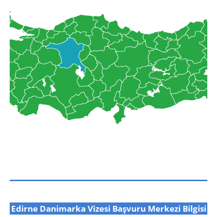
Edirne Danimarka Vizesi Başvuru Merkezi Bilgisi