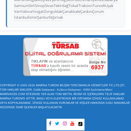
Samsun
Siirt
Sinop
Sivas
Tekirdağ
Tokat
Trabzon
Tunceli
Uşak
Van
Yalova
Yozgat
Zonguldak
Çanakkale
Çankırı
Çorum
İstanbul
İzmir
Şanlıurfa
Şırnak
COPYRİGHT © 2005-2026 MARİNA TURİZM BİLİŞİM TERCÜMANLIK HİZMETLERİ TİC.LTD.ŞTİ.
TÜM HAKLARI SAKLIDIR.
-
-
Gizlilik Sözleşmesi
Kullanıcı Sözleşmesi
KVKK Aydınlatma Metni
MARİNAVİZE.COM SİTESİNDE YER ALAN TÜM METİN, RESİM VE İÇERİKLERİN TELİF HAKLARI
MARİNA TURİZM'E AİTTİR. BASILI VEYA ELEKTRONİK BİR ORTAMDA İZİNSİZ KULLANILAMAZ
VEYA KOPYALANAMAZ. İZİNSİZ KULLANAN KURUMLAR VE KİŞİLER HAKKINDA İLGİLİ MAKAMLAR
NEZDİNDE İDARİ İŞLEMLER BAŞLATILACAKTIR.