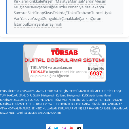
Kırklareli
Kırıkkale
Kırşehir
Malatya
Manisa
Mardin
Mersin
Muğla
Muş
Nevşehir
Niğde
Ordu
Osmaniye
Rize
Sakarya
Samsun
Siirt
Sinop
Sivas
Tekirdağ
Tokat
Trabzon
Tunceli
Uşak
Van
Yalova
Yozgat
Zonguldak
Çanakkale
Çankırı
Çorum
İstanbul
İzmir
Şanlıurfa
Şırnak
COPYRİGHT © 2005-2026 MARİNA TURİZM BİLİŞİM TERCÜMANLIK HİZMETLERİ TİC.LTD.ŞTİ.
TÜM HAKLARI SAKLIDIR.
-
-
Gizlilik Sözleşmesi
Kullanıcı Sözleşmesi
KVKK Aydınlatma Metni
MARİNAVİZE.COM SİTESİNDE YER ALAN TÜM METİN, RESİM VE İÇERİKLERİN TELİF HAKLARI
MARİNA TURİZM'E AİTTİR. BASILI VEYA ELEKTRONİK BİR ORTAMDA İZİNSİZ KULLANILAMAZ
VEYA KOPYALANAMAZ. İZİNSİZ KULLANAN KURUMLAR VE KİŞİLER HAKKINDA İLGİLİ MAKAMLAR
NEZDİNDE İDARİ İŞLEMLER BAŞLATILACAKTIR.