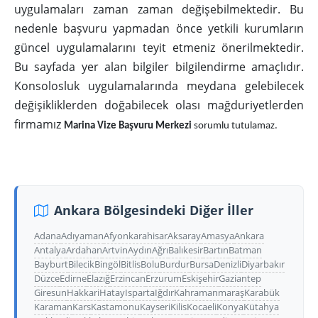
uygulamaları zaman zaman değişebilmektedir. Bu
nedenle başvuru yapmadan önce yetkili kurumların
güncel uygulamalarını teyit etmeniz önerilmektedir.
Bu sayfada yer alan bilgiler bilgilendirme amaçlıdır.
Konsolosluk uygulamalarında meydana gelebilecek
değişikliklerden doğabilecek olası mağduriyetlerden
firmamız
Marina Vize Başvuru Merkezi
sorumlu tutulamaz.
Ankara Bölgesindeki Diğer İller
Adana
Adıyaman
Afyonkarahisar
Aksaray
Amasya
Ankara
Antalya
Ardahan
Artvin
Aydın
Ağrı
Balıkesir
Bartın
Batman
Bayburt
Bilecik
Bingöl
Bitlis
Bolu
Burdur
Bursa
Denizli
Diyarbakır
Düzce
Edirne
Elazığ
Erzincan
Erzurum
Eskişehir
Gaziantep
Giresun
Hakkari
Hatay
Isparta
Iğdır
Kahramanmaraş
Karabük
Karaman
Kars
Kastamonu
Kayseri
Kilis
Kocaeli
Konya
Kütahya