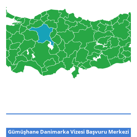
Gümüşhane Danimarka Vizesi Başvuru Merkezi