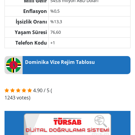
Milli Gelir
545,6 milyon ABD Doları
Enflasyon
%0,5
İşsizlik Oranı
%13,3
Yaşam Süresi
76,60
Telefon Kodu
+1
Dominika Vize Rejim Tablosu
4.90
/
5
(
1243
votes)