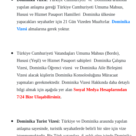
yapılan anlaşma gereği Türkiye Cumhuriyeti Umuma Mahsus,
Hususi ve Hizmet Pasaport Hamilleri Dominika ülkesine
yapacakları seyahatler için 21 Gün Vizeden Muaftırlar.
Dominika
Vizesi
almalarına gerek yoktur.
Türkiye Cumhuriyeti Vatandaşları Umuma Mahsus (Bordo),
Hususi (Yeşil) ve Hizmet Pasaport sahipleri Dominika Çalışma
Vizesi, Dominika Öğrenci vizesi ve Dominika Aile Birleşimi
Vizesi alacak kişilerin Dominika Konsolosluğuna Müracaat
yapmaları gerekmektedir. Dominika Vizesi Hakkında daha detaylı
bilgi almak için aşağıda yer alan
Sosyal Medya Hesaplarından
7/24 Bize Ulaşabilirsiniz
.
Dominika Turist Vizesi:
Türkiye ve Dominika arasında yapılan
anlaşma sayesinde, turistik seyahatlerde belirli bir süre için vize
istenmemektedir. Bir Türk vatandaşı, 6 aylık süre içinde Dominika