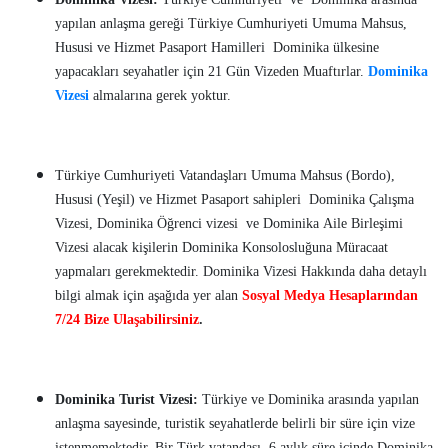
yapılan anlaşma gereği Türkiye Cumhuriyeti Umuma Mahsus,
Hususi ve Hizmet Pasaport Hamilleri Dominika ülkesine
yapacakları seyahatler için 21 Gün Vizeden Muaftırlar.
Dominika
Vizesi
almalarına gerek yoktur.
Türkiye Cumhuriyeti Vatandaşları Umuma Mahsus (Bordo),
Hususi (Yeşil) ve Hizmet Pasaport sahipleri Dominika Çalışma
Vizesi, Dominika Öğrenci vizesi ve Dominika Aile Birleşimi
Vizesi alacak kişilerin Dominika Konsolosluğuna Müracaat
yapmaları gerekmektedir. Dominika Vizesi Hakkında daha detaylı
bilgi almak için aşağıda yer alan
Sosyal Medya Hesaplarından
7/24 Bize Ulaşabilirsiniz
.
Dominika Turist Vizesi:
Türkiye ve Dominika arasında yapılan
anlaşma sayesinde, turistik seyahatlerde belirli bir süre için vize
istenmemektedir. Bir Türk vatandaşı, 6 aylık süre içinde Dominika