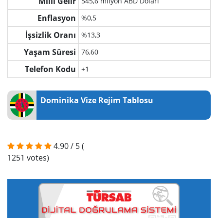
Milli Gelir
545,6 milyon ABD Doları
Enflasyon
%0,5
İşsizlik Oranı
%13,3
Yaşam Süresi
76,60
Telefon Kodu
+1
Dominika Vize Rejim Tablosu
4.90
/
5
(
1251
votes)