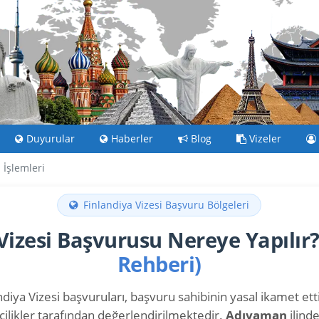
Duyurular
Haberler
Blog
Vizeler
İşlemleri
Finlandiya Vizesi Başvuru Bölgeleri
Vizesi Başvurusu Nereye Yapılır
Rehberi)
diya Vizesi başvuruları, başvuru sahibinin yasal ikamet ettiğ
cilikler tarafından değerlendirilmektedir.
Adıyaman
ilind