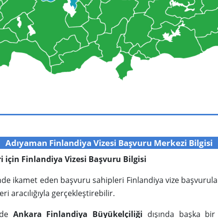
Adıyaman Finlandiya Vizesi Başvuru Merkezi Bilgisi
ri için Finlandiya Vizesi Başvuru Bilgisi
inde ikamet eden başvuru sahipleri Finlandiya vize başvurul
ri aracılığıyla gerçekleştirebilir.
e’de
Ankara Finlandiya Büyükelçiliği
dışında başka bir d