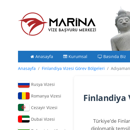
Anasayfa
Kurumsal
Basında Biz
Anasayfa
Finlandiya Vizesi Görev Bölgeleri
Adıyaman 
Rusya Vizesi
Finlandiya 
Romanya Vizesi
Cezayir Vizesi
Dubai Vizesi
Türkiye’de Finlan
diplomatik temsil