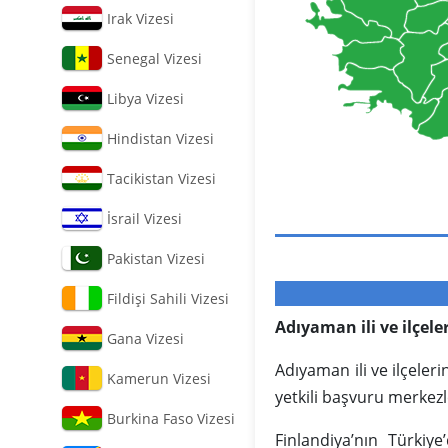
Irak Vizesi
Senegal Vizesi
Libya Vizesi
Hindistan Vizesi
Tacikistan Vizesi
İsrail Vizesi
Pakistan Vizesi
Fildişi Sahili Vizesi
Adıyaman ili ve ilçele
Gana Vizesi
Adıyaman ili ve ilçeler
Kamerun Vizesi
yetkili başvuru merkezle
Burkina Faso Vizesi
Finlandiya’nın Türkiy