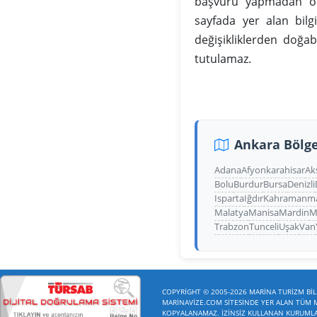
başvuru yapmadan önc
sayfada yer alan bilg
değişikliklerden doğa
tutulamaz.
Ankara Bölge
Adana
Afyonkarahisar
Ak
Bolu
Burdur
Bursa
Denizli
Isparta
Iğdır
Kahramanm
Malatya
Manisa
Mardin
M
Trabzon
Tunceli
Uşak
Van
COPYRİGHT © 2005-2026 MARİNA TURİZM BİLİ
MARİNAVİZE.COM SİTESİNDE YER ALAN TÜM ME
KOPYALANAMAZ. İZİNSİZ KULLANAN KURUMLAR 