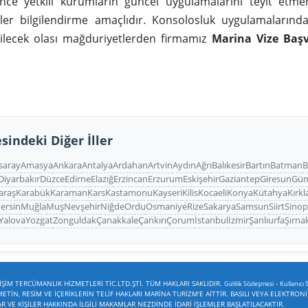
e yetkili kurumların güncel uygulamalarını teyit etmen
iler bilgilendirme amaçlıdır. Konsolosluk uygulamaların
bilecek olası mağduriyetlerden firmamız
Marina Vize Baş
sindeki Diğer İller
saray
Amasya
Ankara
Antalya
Ardahan
Artvin
Aydın
Ağrı
Balıkesir
Bartın
Batman
B
Diyarbakır
Düzce
Edirne
Elazığ
Erzincan
Erzurum
Eskişehir
Gaziantep
Giresun
Gü
araş
Karabük
Karaman
Kars
Kastamonu
Kayseri
Kilis
Kocaeli
Konya
Kütahya
Kırkl
ersin
Muğla
Muş
Nevşehir
Niğde
Ordu
Osmaniye
Rize
Sakarya
Samsun
Siirt
Sino
Yalova
Yozgat
Zonguldak
Çanakkale
Çankırı
Çorum
İstanbul
İzmir
Şanlıurfa
Şırna
ŞİM TERCÜMANLIK HİZMETLERİ TİC.LTD.ŞTİ. TÜM HAKLARI SAKLIDIR.
-
Gizlilik Sözleşmesi
Kullanıcı 
TİN, RESİM VE İÇERİKLERİN TELİF HAKLARI MARİNA TURİZM'E AİTTİR. BASILI VEYA ELEKTRON
VE KİŞİLER HAKKINDA İLGİLİ MAKAMLAR NEZDİNDE İDARİ İŞLEMLER BAŞLATILACAKTIR.