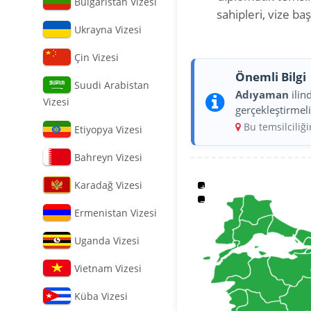
Bulgaristan Vizesi
sahipleri, vize b
Ukrayna Vizesi
Çin Vizesi
Önemli Bilgi
Suudi Arabistan
Adıyaman
ilin
Vizesi
gerçekleştirmeli
Bu temsilciliğ
Etiyopya Vizesi
Bahreyn Vizesi
Karadağ Vizesi
+
−
Ermenistan Vizesi
Uganda Vizesi
Vietnam Vizesi
Küba Vizesi