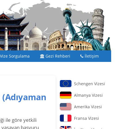
Vize Sorgulama
Gezi Rehberi
İletişim
Schengen Vizesi
?
(Adıyaman
Almanya Vizesi
Amerika Vizesi
Fransa Vizesi
i ile göre yetkili
e yaşayan başvuru