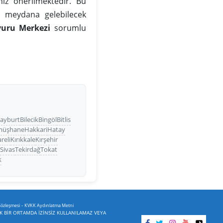
iz önerilmektedir. Bu
da meydana gelebilecek
vuru Merkezi
sorumlu
ayburt
Bilecik
Bingöl
Bitlis
müşhane
Hakkari
Hatay
areli
Kırıkkale
Kırşehir
p
Sivas
Tekirdağ
Tokat
k
-
Sözleşmesi
KVKK Aydınlatma Metni
İK BİR ORTAMDA İZİNSİZ KULLANILAMAZ VEYA