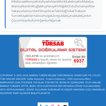
Kilis
Kocaeli
Konya
Kütahya
Kırklareli
Kırıkkale
Kırşehir
Malatya
Manisa
Mardin
Muğla
Muş
Nevşehir
Niğde
Ordu
Osmaniye
Rize
Sakarya
Samsun
Siirt
Sinop
Sivas
Tekirdağ
Tokat
Trabzon
Tunceli
Uşak
Van
Yalova
Yozgat
Zonguldak
Çanakkale
Çankırı
Çorum
İstanbul
İzmir
Şanlıurfa
Şırnak
COPYRİGHT © 2005-2026 MARİNA TURİZM BİLİŞİM TERCÜMANLIK HİZMETLERİ TİC.LTD.ŞTİ.
TÜM HAKLARI SAKLIDIR.
-
-
Gizlilik Sözleşmesi
Kullanıcı Sözleşmesi
KVKK Aydınlatma Metni
MARİNAVİZE.COM SİTESİNDE YER ALAN TÜM METİN, RESİM VE İÇERİKLERİN TELİF HAKLARI
MARİNA TURİZM'E AİTTİR. BASILI VEYA ELEKTRONİK BİR ORTAMDA İZİNSİZ KULLANILAMAZ
VEYA KOPYALANAMAZ. İZİNSİZ KULLANAN KURUMLAR VE KİŞİLER HAKKINDA İLGİLİ MAKAMLAR
NEZDİNDE İDARİ İŞLEMLER BAŞLATILACAKTIR.