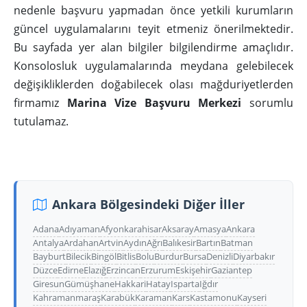
nedenle başvuru yapmadan önce yetkili kurumların
güncel uygulamalarını teyit etmeniz önerilmektedir.
Bu sayfada yer alan bilgiler bilgilendirme amaçlıdır.
Konsolosluk uygulamalarında meydana gelebilecek
değişikliklerden doğabilecek olası mağduriyetlerden
firmamız
Marina Vize Başvuru Merkezi
sorumlu
tutulamaz.
Ankara Bölgesindeki Diğer İller
Adana
Adıyaman
Afyonkarahisar
Aksaray
Amasya
Ankara
Antalya
Ardahan
Artvin
Aydın
Ağrı
Balıkesir
Bartın
Batman
Bayburt
Bilecik
Bingöl
Bitlis
Bolu
Burdur
Bursa
Denizli
Diyarbakır
Düzce
Edirne
Elazığ
Erzincan
Erzurum
Eskişehir
Gaziantep
Giresun
Gümüşhane
Hakkari
Hatay
Isparta
Iğdır
Kahramanmaraş
Karabük
Karaman
Kars
Kastamonu
Kayseri