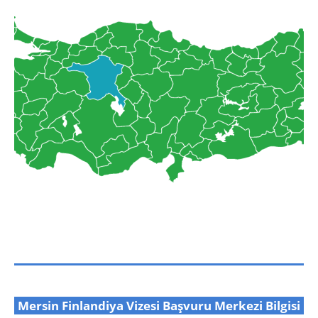
Mersin Finlandiya Vizesi Başvuru Merkezi Bilgisi