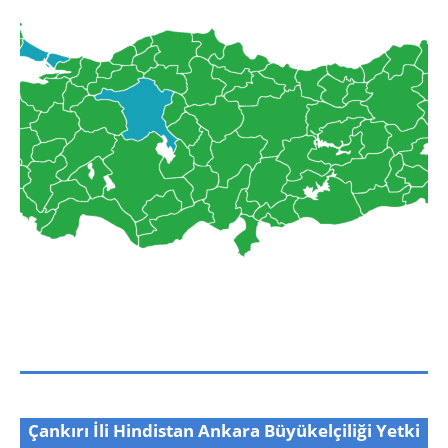
Çankırı İli Hindistan Ankara Büyükelçiliği Yetki