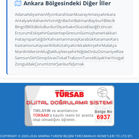
Ankara Bölgesindeki Diğer İller
Adana
Adıyaman
Afyonkarahisar
Aksaray
Amasya
Ankara
Antalya
Ardahan
Artvin
Ağrı
Bartın
Batman
Bayburt
Bilecik
Bingöl
Bitlis
Bolu
Burdur
Diyarbakır
Düzce
Elazığ
Erzincan
Erzurum
Eskişehir
Gaziantep
Giresun
Gümüşhane
Hakkari
Hatay
Isparta
Iğdır
Kahramanmaraş
Karabük
Karaman
Kars
Kastamonu
Kayseri
Kilis
Kütahya
Kırıkkale
Kırşehir
Malatya
Mardin
Mersin
Muğla
Muş
Nevşehir
Niğde
Ordu
Osmaniye
Rize
Samsun
Siirt
Sinop
Sivas
Tokat
Trabzon
Tunceli
Uşak
Van
Yozgat
Zonguldak
Çorum
İzmir
Şanlıurfa
Şırnak
COPYRİGHT © 2005-2026 MARİNA TURİZM BİLİŞİM TERCÜMANLIK HİZMETLERİ TİC.LTD.ŞTİ.