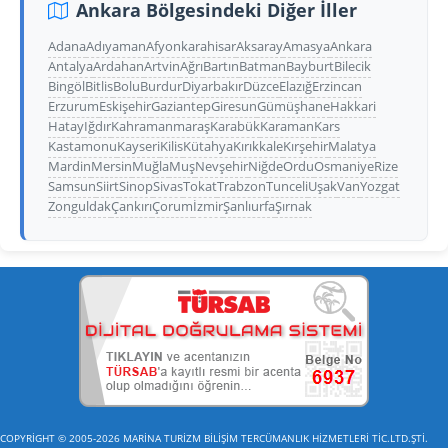
Ankara Bölgesindeki Diğer İller
Adana
Adıyaman
Afyonkarahisar
Aksaray
Amasya
Ankara
Antalya
Ardahan
Artvin
Ağrı
Bartın
Batman
Bayburt
Bilecik
Bingöl
Bitlis
Bolu
Burdur
Diyarbakır
Düzce
Elazığ
Erzincan
Erzurum
Eskişehir
Gaziantep
Giresun
Gümüşhane
Hakkari
Hatay
Iğdır
Kahramanmaraş
Karabük
Karaman
Kars
Kastamonu
Kayseri
Kilis
Kütahya
Kırıkkale
Kırşehir
Malatya
Mardin
Mersin
Muğla
Muş
Nevşehir
Niğde
Ordu
Osmaniye
Rize
Samsun
Siirt
Sinop
Sivas
Tokat
Trabzon
Tunceli
Uşak
Van
Yozgat
Zonguldak
Çankırı
Çorum
İzmir
Şanlıurfa
Şırnak
COPYRİGHT © 2005-2026 MARİNA TURİZM BİLİŞİM TERCÜMANLIK HİZMETLERİ TİC.LTD.ŞTİ.