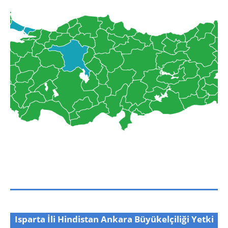
Isparta İli Hindistan Ankara Büyükelçiliği Yetki