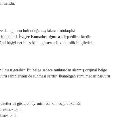
ilmelidir.
 ve damgaların bulunduğu sayfaların fotokopisi.
 fotokopisi
İsviçre
Konsolosluğunca
talep edilmektedir.
f kişiyi net bir şekilde göstermeli ve kimlik bilgilerinin
nulması gerekir. Bu belge sadece muhtardan alınmış orijinal belge
şvuru sahiplerinin de sunması şarttır. İkametgah sunulmadan başvuru
reketlerini gösteren ayrıntılı banka hesap dökümü.
erekmektedir.
ekmektedir.