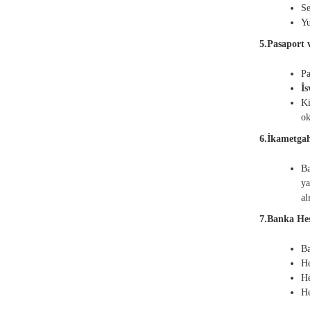
Se
Yu
5.Pasaport 
Pa
İs
Ki
ok
6.İkametga
Ba
ya
al
7.Banka H
Ba
He
He
He