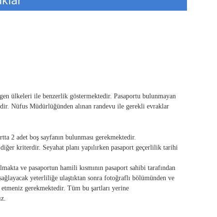
gen ülkeleri ile benzerlik göstermektedir. Pasaportu bulunmayan
dir. Nüfus Müdürlüğünden alınan randevu ile gerekli evraklar
ortta 2 adet boş sayfanın bulunması gerekmektedir.
diğer kriterdir. Seyahat planı yapılırken pasaport geçerlilik tarihi
lmakta ve pasaportun hamili kısmının pasaport sahibi tarafından
sağlayacak yeterliliğe ulaştıktan sonra fotoğraflı bölümünden ve
az etmeniz gerekmektedir. Tüm bu şartları yerine
ız.