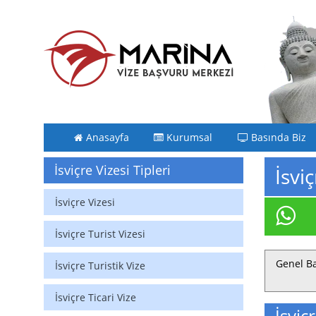
Anasayfa
Kurumsal
Basında Biz
İsviçre Vizesi Tipleri
İsvi
İsviçre Vizesi
İsviçre Turist Vizesi
Genel Ba
İsviçre Turistik Vize
İsviçre Ticari Vize
İsviç