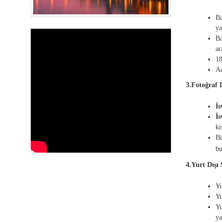
Ba
ya
Ba
ar
18
Ac
3.Fotoğraf 
İs
İs
ki
Bi
bu
4.Yurt Dışı 
Yu
Yu
Yu
ya