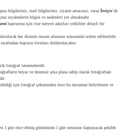
ışma bilgileriniz, mali bilgileriniz, ziyaret amacınız, varsa
İsviçre
‘de
nız seyahatlerin bilgisi ve nedenleri yer almaktadır.
zesi
başvurusu için vize isteyen adayları yetkililer detaylı bir
urularak her ikisinin imzası alınması sonrasında teslim edilmelidir.
 tarafından başvuru formları doldurulacaktır.
ik fotoğraf istenmektedir.
ğrafların beyaz ve desensiz arka plana sahip olarak fotoğraftaki
dir.
dildiği için fotoğraf çekiminden önce bu durumun belirtilmesi ve
nizden 1 gün önce dönüş gününüzün 1 gün sonrasını kapsayacak şekilde