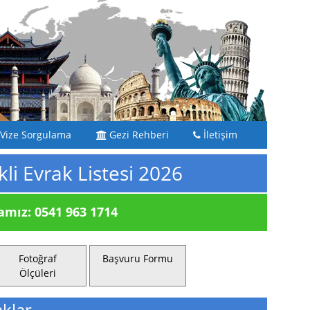
Vize Sorgulama
Gezi Rehberi
İletişim
kli Evrak Listesi 2026
ız: 0541 963 1714
Fotoğraf
Başvuru Formu
Ölçüleri
aklar