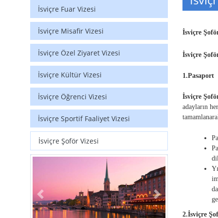
İsviçre Fuar Vizesi
İsviçre Misafir Vizesi
İsviçre Şof
İsviçre Özel Ziyaret Vizesi
İsviçre Şofö
İsviçre Kültür Vizesi
1.Pasaport
İsviçre Öğrenci Vizesi
İsviçre Şofö
adayların he
tamamlanarak
İsviçre Sportif Faaliyet Vizesi
Pa
İsviçre Şoför Vizesi
Pa
di
Yı
im
da
Previous
Next
ge
2.İsviçre Ş