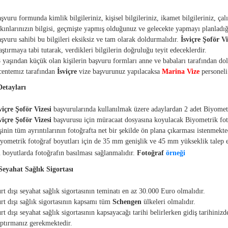
şvuru formunda kimlik bilgileriniz, kişisel bilgileriniz, ikamet bilgileriniz, çal
kınlarınızın bilgisi, geçmişte yapmış olduğunuz ve gelecekte yapmayı planladığı
şvuru sahibi bu bilgileri eksiksiz ve tam olarak doldurmalıdır.
İsviçre Şoför Vi
aştırmaya tabi tutarak, verdikleri bilgilerin doğruluğu teyit edeceklerdir.
 yaşından küçük olan kişilerin başvuru formları anne ve babaları tarafından dold
entemız tarafından
İsviçre
vize başvurunuz yapılacaksa
Marina Vize
personeli
Detayları
viçre Şoför Vizesi
başvurularında kullanılmak üzere adaylardan 2 adet Biyometr
viçre Şoför Vizesi
başvurusu için müracaat dosyasına koyulacak Biyometrik foto
şinin tüm ayrıntılarının fotoğrafta net bir şekilde ön plana çıkarması istenmekte
yometrik fotoğraf boyutları için de 35 mm genişlik ve 45 mm yükseklik talep e
 boyutlarda fotoğrafın basılması sağlanmalıdır.
Fotoğraf
örneği
Seyahat Sağlık Sigortası
rt dışı seyahat sağlık sigortasının teminatı en az 30.000 Euro olmalıdır.
rt dışı sağlık sigortasının kapsamı tüm
Schengen
ülkeleri olmalıdır.
rt dışı seyahat sağlık sigortasının kapsayacağı tarihi belirlerken gidiş tarihi
ptırmanız gerekmektedir.