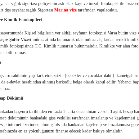
yahat sağlık sigortası poliçesinin aslı ıslak kaşe ve imzalı fotokopisi ile ibraz ed
rt dışı seyahat sağlık Sigortası
Marina vize
tarafından yapılacaktır.
ve Kimlik Fotokopileri
saportunuzda Kişisel bilgilerin yer aldığı sayfanın fotokopisi Varsa bütün vize
viçre Şoför Vizesi
müracaatında bulunacak olan müracaatçılardan renkli kimlik
mlik fotokopisinde T.C. Kimlik numarası bulunmalıdır. Kimlikte yer alan fotoğra
unabilir olması.
h
şvuru sahibinin yaşı fark etmeksizin (bebekler ve çocuklar dahil) ikametgah su
 da e-devlet hesabından alınmış barkodlu belge olarak kabul edilir. Yabancı ba
ınmaz.
esap Dökümü
nkadan başvuru tarihinden en fazla 1 hafta önce alınan ve son 3 aylık hesap ha
sap dökümünün bankadaki gişe yetkilisi tarafından imzalanıp ve kaşelenmesi g
sap internet üzerinden alınmış olsa da bankadan kaşelenip ve imzalanması ger
sabınızda en az yolculuğunuzu finanse edecek kadar bakiye olmalıdır.