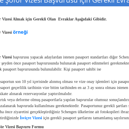
ör Vizesi Almak için Gerekli Olan Evraklar Aşağıdaki Gibidir.
örneği
r Vizesi
r Vizesi
başvurusu yapacak adaylardan istenen pasaport standartları diğer Schen
r şeyden önce pasaport başvurusunda bulunarak pasaport edinmeleri gerekmekte
 pasaport başvurusunda bulunulabilir. Kişi pasaport sahibi ise
saportun son 10 yıl içerisinde alınmış olması ve vize onay işlemleri için pasap
saport geçerlilik tarihinin vize bitim tarihinden en az 3 ay sonra olması istenen 
kkate alınarak rezervasyonlar yaptırılmalıdır.
rtık veya deforme olmuş pasaportlarla yapılan başvurular olumsuz sonuçlandırı
zalanarak başvuruda kullanılması gerekmektedir. Pasaportunuz gerekli şartları 
ha önce ziyaretini gerçekleştirdiğiniz Schengen ülkelerine ait fotokopileri ibr
tirdiğinizde
İsviçre Vizesi
için gerekli pasaport şartlarını tamamlamış sayılırsın
oför Vizesi Başvuru Formu