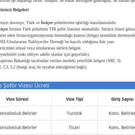
förün işe başladığı tarihi, maaşını, ne kadar süreliğine gideceğini, ne zaman işe
Sürücü Belgeleri
taylı davetiye; Türk ve
İsviçre
şirketlerinin işbirliği kanıtlanmalıdır.
viçre
firması Türk şirketinin TIR şoför listesini sunmalıdır. Sürücü listesi günce
vet eden firma/organizasyonun bulunduğu kanton (bölge) kesinlikle davetiyede 
D-Uluslararası Nakliyeciler Derneği’ne kayıtlı olduğuna dair yazı.
rücünün ulusal veya uluslararası sürücü belgesi.
ynelmilel (eski ehliyet sahibi olanlar için geçerlidir).
aştırma Bakanlığı tarafından verilen mesleki yeterlilik belgesi (SRC 3).
, C3, L2 (hangi araç ile seyahat edeceğinize bağlı).
 Şoför Vizesi Ücreti
Vize Süresi
Vize Tipi
Giriş Sayısı
onsolosluk Belirler
Turistik
Kons. Belirle
onsolosluk Belirler
Ticari
Kons. Belirle