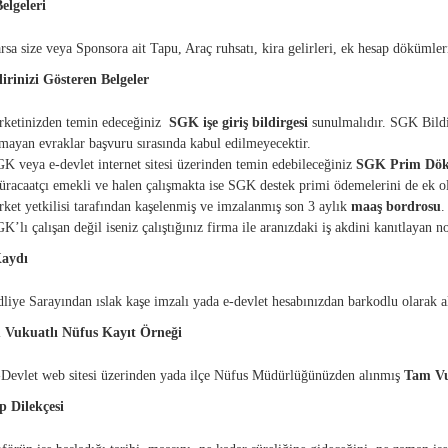
elgeleri
rsa size veya Sponsora ait Tapu, Araç ruhsatı, kira gelirleri, ek hesap dökümleri
irinizi Gösteren Belgeler
rketinizden temin edeceğiniz
SGK işe giriş bildirgesi
sunulmalıdır. SGK Bildi
mayan evraklar başvuru sırasında kabul edilmeyecektir.
K veya e-devlet internet sitesi üzerinden temin edebileceğiniz
SGK Prim Dö
racaatçı emekli ve halen çalışmakta ise SGK destek primi ödemelerini de ek ol
rket yetkilisi tarafından kaşelenmiş ve imzalanmış son 3 aylık
maaş bordrosu
.
K’lı çalışan değil iseniz çalıştığınız firma ile aranızdaki iş akdini kanıtlayan n
Kaydı
liye Sarayından ıslak kaşe imzalı yada e-devlet hesabınızdan barkodlu olarak 
 Vukuatlı Nüfus Kayıt Örneği
Devlet web sitesi üzerinden yada ilçe Nüfus Müdürlüğünüzden alınmış
Tam Vu
p Dilekçesi