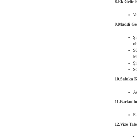
8.Ek Gelir B
Va
9.Maddi Gel
Şi
ol
SG
Mü
Şi
SG
10.Sabıka 
Ad
11.Barkodlu
E-
12.Vize Tale