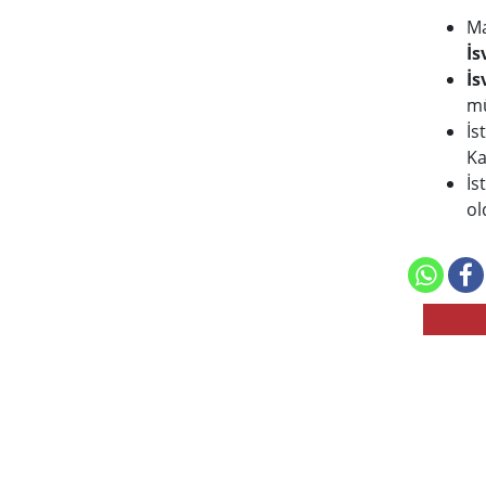
Ma
İs
İs
mü
İs
Ka
İs
ol