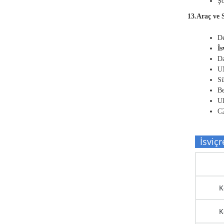
Şo
13.Araç ve 
De
İs
Da
UN
Sü
Be
Ul
C2
İsviçre
K
K