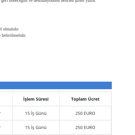
 geri döneceğini ve destinasyonunu belirten şirket yazısı.
l olmalıdır.
belirtilmelidir.
İşlem Süresi
Toplam Ücret
r
15 İş Günü
250 EURO
r
15 İş Günü
250 EURO