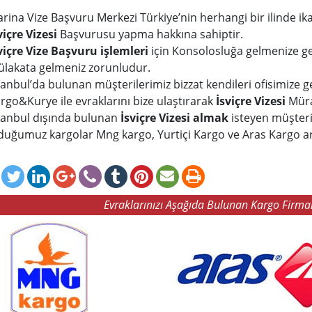
rina Vize Başvuru Merkezi Türkiye’nin herhangi bir ilinde ik
viçre Vizesi
Başvurusu yapma hakkına sahiptir.
viçre Vize Başvuru işlemleri
için Konsolosluğa gelmenize g
lakata gelmeniz zorunludur.
tanbul’da bulunan müşterilerimiz bizzat kendileri ofisimize gel
rgo&Kurye ile evraklarını bize ulaştırarak
İsviçre Vizesi
Müra
tanbul dışında bulunan
İsviçre Vizesi almak
isteyen müşteri
duğumuz kargolar Mng kargo, Yurtiçi Kargo ve Aras Kargo aracı
Evraklarınızı Aşağıda Bulunan Kargo Firmal