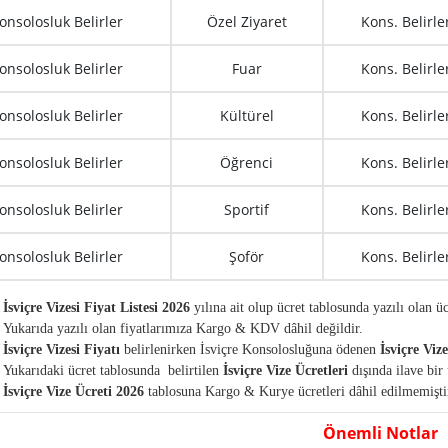
onsolosluk Belirler
Özel Ziyaret
Kons. Belirle
onsolosluk Belirler
Fuar
Kons. Belirle
onsolosluk Belirler
Kültürel
Kons. Belirle
onsolosluk Belirler
Öğrenci
Kons. Belirle
onsolosluk Belirler
Sportif
Kons. Belirle
onsolosluk Belirler
Şoför
Kons. Belirle
İsviçre Vizesi Fiyat Listesi 2026
yılına ait olup ücret tablosunda yazılı olan üc
Yukarıda yazılı olan fiyatlarımıza Kargo & KDV dâhil değildir.
İsviçre
Vizesi Fiyatı
belirlenirken İsviçre Konsolosluğuna ödenen
İsviçre Viz
Yukarıdaki ücret tablosunda belirtilen
İsviçre
Vize Ücretleri
dışında ilave bir 
İsviçre
Vize Ücreti 2026
tablosuna Kargo & Kurye ücretleri dâhil edilmemiştir.
Önemli Notlar