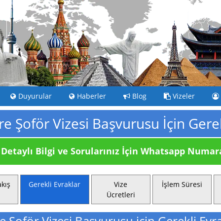
Duyurular
Haberler
Blog
Vizeler
çre Şoför Vizesi Başvurusu İçin Gere
Detaylı Bilgi ve Sorularınız İçin
Whatsapp Numaram
kış
Gerekli Evraklar
Vize
İşlem Süresi
Ücretleri
re Şoför Vizesi Başvurusu için Gerekli Evr