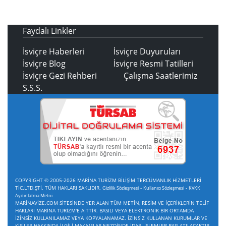
Faydalı Linkler
İsviçre Haberleri
İsviçre Duyuruları
İsviçre Blog
İsviçre Resmi Tatilleri
İsviçre Gezi Rehberi
Çalışma Saatlerimiz
S.S.S.
COPYRİGHT © 2005-2026 MARİNA TURİZM BİLİŞİM TERCÜMANLIK HİZMETLERİ
TİC.LTD.ŞTİ. TÜM HAKLARI SAKLIDIR.
-
-
Gizlilik Sözleşmesi
Kullanıcı Sözleşmesi
KVKK
Aydınlatma Metni
MARİNAVİZE.COM SİTESİNDE YER ALAN TÜM METİN, RESİM VE İÇERİKLERİN TELİF
HAKLARI MARİNA TURİZM'E AİTTİR. BASILI VEYA ELEKTRONİK BİR ORTAMDA
İZİNSİZ KULLANILAMAZ VEYA KOPYALANAMAZ. İZİNSİZ KULLANAN KURUMLAR VE
KİŞİLER HAKKINDA İLGİLİ MAKAMLAR NEZDİNDE İDARİ İŞLEMLER BAŞLATILACAKTIR.