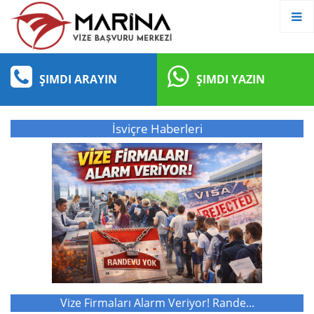
ŞIMDI ARAYIN
ŞIMDI YAZIN
İsviçre Haberleri
Vize Firmaları Alarm Veriyor! Rande...