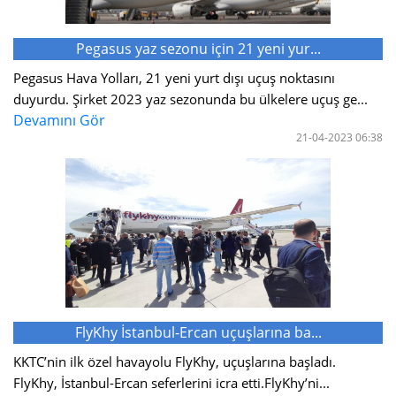
Pegasus yaz sezonu için 21 yeni yur...
Pegasus Hava Yolları, 21 yeni yurt dışı uçuş noktasını
duyurdu. Şirket 2023 yaz sezonunda bu ülkelere uçuş ge...
Devamını Gör
21-04-2023 06:38
FlyKhy İstanbul-Ercan uçuşlarına ba...
KKTC’nin ilk özel havayolu FlyKhy, uçuşlarına başladı.
FlyKhy, İstanbul-Ercan seferlerini icra etti.FlyKhy’ni...