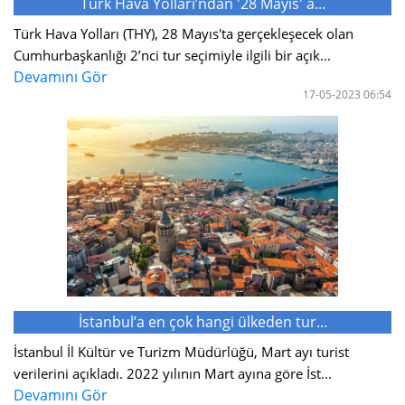
Türk Hava Yolları’ndan '28 Mayıs' a...
Türk Hava Yolları (THY), 28 Mayıs'ta gerçekleşecek olan
Cumhurbaşkanlığı 2’nci tur seçimiyle ilgili bir açık...
Devamını Gör
17-05-2023 06:54
İstanbul’a en çok hangi ülkeden tur...
İstanbul İl Kültür ve Turizm Müdürlüğü, Mart ayı turist
verilerini açıkladı. 2022 yılının Mart ayına göre İst...
Devamını Gör