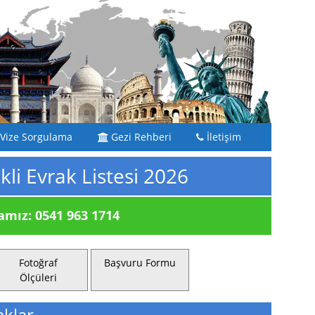
Vize Sorgulama
Gezi Rehberi
İletişim
kli Evrak Listesi 2026
ız: 0541 963 1714
Fotoğraf
Başvuru Formu
Ölçüleri
aklar