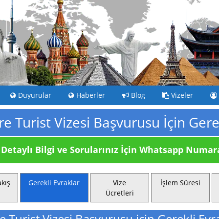
Duyurular
Haberler
Blog
Vizeler
çre Turist Vizesi Başvurusu İçin Gere
Detaylı Bilgi ve Sorularınız İçin
Whatsapp Numaram
kış
Gerekli Evraklar
Vize
İşlem Süresi
Ücretleri
re Turist Vizesi Başvurusu için Gerekli Evr