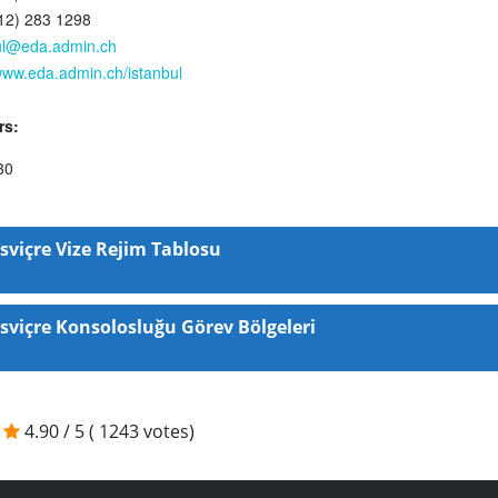
12) 283 1298
ul@eda.admin.ch
/www.eda.admin.ch/istanbul
rs:
30
İsviçre Vize Rejim Tablosu
İsviçre Konsolosluğu Görev Bölgeleri
4.90
/
5
(
1243
votes)