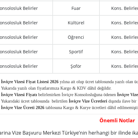
onsolosluk Belirler
Fuar
Kons. Belirle
onsolosluk Belirler
Kültürel
Kons. Belirle
onsolosluk Belirler
Öğrenci
Kons. Belirle
onsolosluk Belirler
Sportif
Kons. Belirle
onsolosluk Belirler
Şoför
Kons. Belirle
İsviçre Vizesi Fiyat Listesi 2026
yılına ait olup ücret tablosunda yazılı olan üc
Yukarıda yazılı olan fiyatlarımıza Kargo & KDV dâhil değildir.
İsviçre
Vizesi Fiyatı
belirlenirken İsviçre Konsolosluğuna ödenen
İsviçre Viz
Yukarıdaki ücret tablosunda belirtilen
İsviçre
Vize Ücretleri
dışında ilave bir 
İsviçre
Vize Ücreti 2026
tablosuna Kargo & Kurye ücretleri dâhil edilmemiştir.
Önemli Notlar
rina Vize Başvuru Merkezi Türkiye’nin herhangi bir ilinde ik