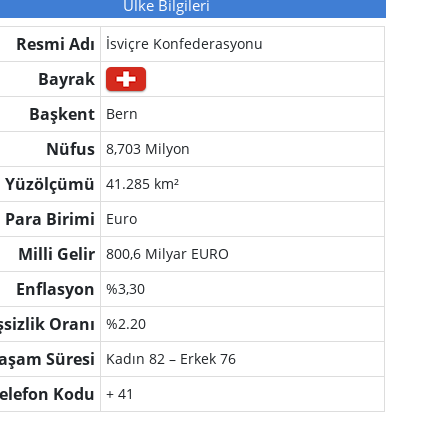
Ülke Bilgileri
Resmi Adı
İsviçre Konfederasyonu
Bayrak
Başkent
Bern
Nüfus
8,703 Milyon
Yüzölçümü
41.285 km²
Para Birimi
Euro
Milli Gelir
800,6 Milyar EURO
Enflasyon
%3,30
şsizlik Oranı
%2.20
aşam Süresi
Kadın 82 – Erkek 76
elefon Kodu
+ 41