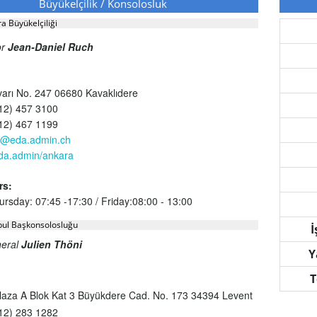
Büyükelçilik / Konsolosluk
a Büyükelçiliği
or
Jean-Daniel Ruch
varı No. 247 06680 Kavaklıdere
12) 457 3100
12) 467 1199
a@eda.admin.ch
da.admin/ankara
rs:
sday: 07:45 -17:30 / Friday:08:00 - 13:00
nbul Başkonsolosluğu
İ
neral
Julien Thöni
Y
T
Plaza A Blok Kat 3 Büyükdere Cad. No. 173 34394 Levent
12) 283 1282