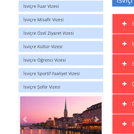
İsviçre Fuar Vizesi
İsviçre Misafir Vizesi
S
İsviçre Özel Ziyaret Vizesi
İ
İsviçre Kültür Vizesi
İsviçre Öğrenci Vizesi
S
İsviçre Sportif Faaliyet Vizesi
Ç
İsviçre Şoför Vizesi
Ö
Previous
Next
E