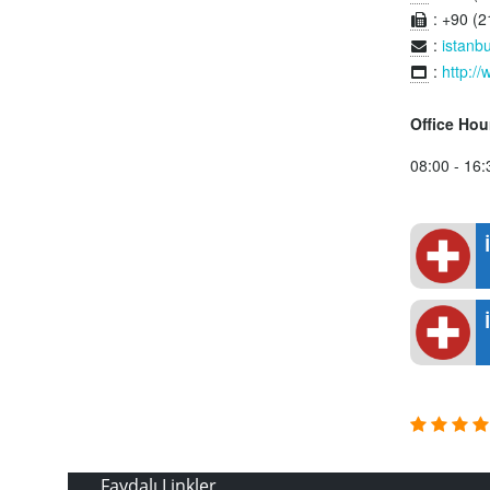
: +90 (2
:
istanb
:
http:/
Office Hou
08:00 - 16:
Faydalı Linkler