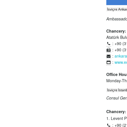
İsviçre Ankar
Ambassad
Chancery:
Atatürk Bul
: +90 (3
: +90 (3
:
ankar
:
www.e
Office Hou
Monday-Thur
İsviçre İsta
Consul Ge
Chancery:
1. Levent 
: +90 (2