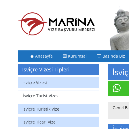
Anasayfa
Kurumsal
Basında Biz
İsviçre Vizesi Tipleri
İsvi
İsviçre Vizesi
İsviçre Turist Vizesi
Genel Ba
İsviçre Turistik Vize
İsviçre Ticari Vize
İsviç