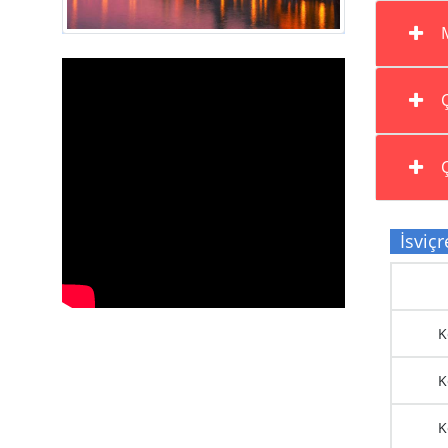
M
Ç
Ç
İsviçre
K
K
K