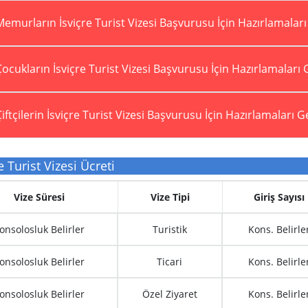
emurların İsviçre Turist Vizesi Başvurusu İçin Hazırlamaları
ocukların İsviçre Turist Vizesi Başvurusu İçin Hazırlamaları 
iftçilerin İsviçre Turist Vizesi Başvurusu İçin Hazırlamaları 
 Turist Vizesi Ücreti
Vize Süresi
Vize Tipi
Giriş Sayısı
onsolosluk Belirler
Turistik
Kons. Belirle
onsolosluk Belirler
Ticari
Kons. Belirle
onsolosluk Belirler
Özel Ziyaret
Kons. Belirle