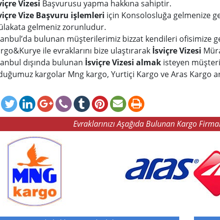
viçre Vizesi
Başvurusu yapma hakkına sahiptir.
viçre Vize Başvuru işlemleri
için Konsolosluğa gelmenize g
lakata gelmeniz zorunludur.
tanbul’da bulunan müşterilerimiz bizzat kendileri ofisimize gel
rgo&Kurye ile evraklarını bize ulaştırarak
İsviçre Vizesi
Müra
tanbul dışında bulunan
İsviçre Vizesi almak
isteyen müşteri
duğumuz kargolar Mng kargo, Yurtiçi Kargo ve Aras Kargo aracı
Evraklarınızı Aşağıda Bulunan Kargo Firmal