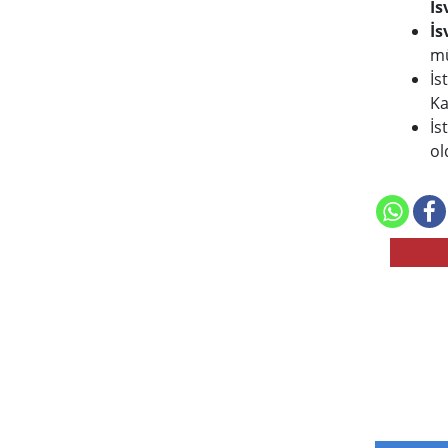
İs
İs
mü
İs
Ka
İs
ol