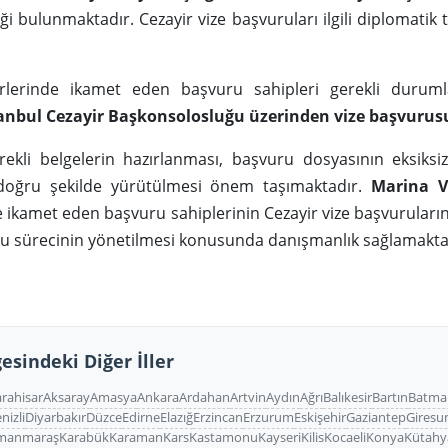
iği bulunmaktadır. Cezayir vize başvuruları ilgili diplomatik 
ehirlerinde ikamet eden başvuru sahipleri gerekli duru
stanbul Cezayir Başkonsolosluğu üzerinden vize başvurus
ekli belgelerin hazırlanması, başvuru dosyasının eksiksi
 doğru şekilde yürütülmesi önem taşımaktadır.
Marina V
nde ikamet eden başvuru sahiplerinin Cezayir vize başvurula
ru sürecinin yönetilmesi konusunda danışmanlık sağlamakta
esindeki Diğer İller
rahisar
Aksaray
Amasya
Ankara
Ardahan
Artvin
Aydın
Ağrı
Balıkesir
Bartın
Batma
nizli
Diyarbakır
Düzce
Edirne
Elazığ
Erzincan
Erzurum
Eskişehir
Gaziantep
Giresu
manmaraş
Karabük
Karaman
Kars
Kastamonu
Kayseri
Kilis
Kocaeli
Konya
Kütahy