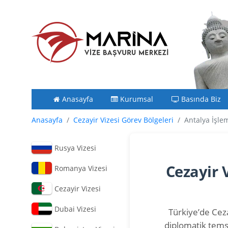
Anasayfa
Kurumsal
Basında Biz
Anasayfa
Cezayir Vizesi Görev Bölgeleri
Antalya İşlem
Rusya Vizesi
Cezayir 
Romanya Vizesi
Cezayir Vizesi
Dubai Vizesi
Türkiye’de Ceza
diplomatik temsi