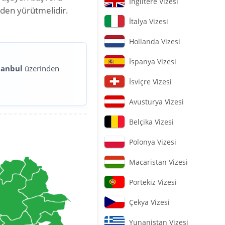
İngiltere Vizesi
nden yürütmelidir.
İtalya Vizesi
Hollanda Vizesi
İspanya Vizesi
tanbul
üzerinden
İsviçre Vizesi
Avusturya Vizesi
Belçika Vizesi
Polonya Vizesi
Macaristan Vizesi
Portekiz Vizesi
Çekya Vizesi
Yunanistan Vizesi