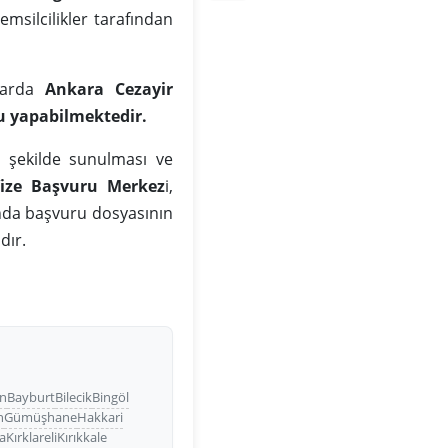
temsilcilikler tarafından
mlarda
Ankara Cezayir
u yapabilmektedir.
z şekilde sunulması ve
ize Başvuru Merkez
i,
rında başvuru dosyasının
dır.
n
Bayburt
Bilecik
Bingöl
n
Gümüşhane
Hakkari
a
Kırklareli
Kırıkkale