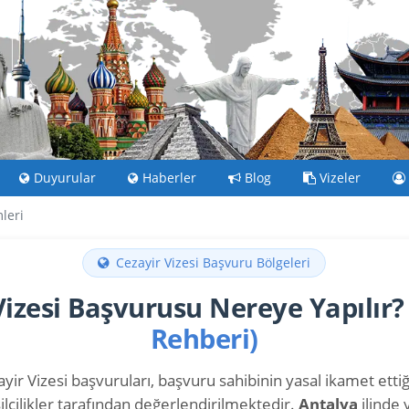
Duyurular
Haberler
Blog
Vizeler
leri
Cezayir Vizesi Başvuru Bölgeleri
Vizesi Başvurusu Nereye Yapılır
Rehberi)
yir Vizesi başvuruları, başvuru sahibinin yasal ikamet ettiği 
lcilikler tarafından değerlendirilmektedir.
Antalya
ilinde