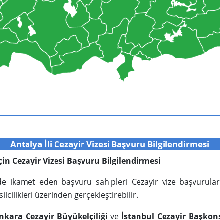
Antalya İli Cezayir Vizesi Başvuru Bilgilendirmesi
 için Cezayir Vizesi Başvuru Bilgilendirmesi
inde ikamet eden başvuru sahipleri Cezayir vize başvurula
lcilikleri üzerinden gerçekleştirebilir.
nkara Cezayir Büyükelçiliği
ve
İstanbul Cezayir Başkon