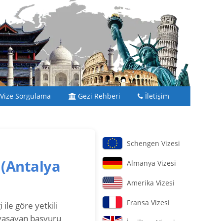
Vize Sorgulama
Gezi Rehberi
İletişim
Schengen Vizesi
?
(Antalya
Almanya Vizesi
Amerika Vizesi
Fransa Vizesi
ile göre yetkili
 yaşayan başvuru