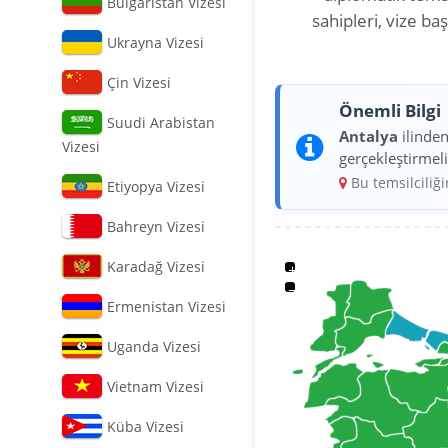
Bulgaristan Vizesi
sahipleri, vize b
Ukrayna Vizesi
Çin Vizesi
Önemli Bilgi
Suudi Arabistan
Antalya
ilinde
Vizesi
gerçekleştirmeli
Bu temsilciliğ
Etiyopya Vizesi
Bahreyn Vizesi
Karadağ Vizesi
+
−
Ermenistan Vizesi
Uganda Vizesi
Vietnam Vizesi
Küba Vizesi