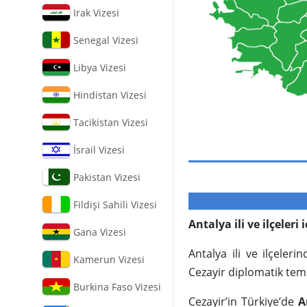
Irak Vizesi
Senegal Vizesi
Libya Vizesi
Hindistan Vizesi
Tacikistan Vizesi
İsrail Vizesi
Pakistan Vizesi
Fildişi Sahili Vizesi
Antalya ili ve ilçeleri
Gana Vizesi
Antalya ili ve ilçeler
Kamerun Vizesi
Cezayir diplomatik temsi
Burkina Faso Vizesi
Cezayir’in Türkiye’de
A