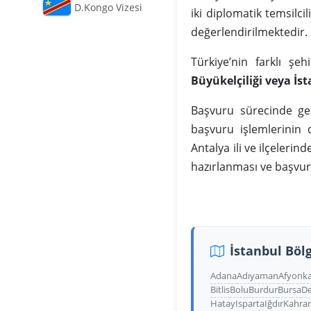
D.Kongo Vizesi
iki diplomatik temsilcil
değerlendirilmektedir.
Türkiye’nin farklı ş
Büyükelçiliği veya İ
Başvuru sürecinde ger
başvuru işlemlerinin
Antalya ili ve ilçeleri
hazırlanması ve başvu
İstanbul Bölg
Adana
Adıyaman
Afyonka
Bitlis
Bolu
Burdur
Bursa
De
Hatay
Isparta
Iğdır
Kahra