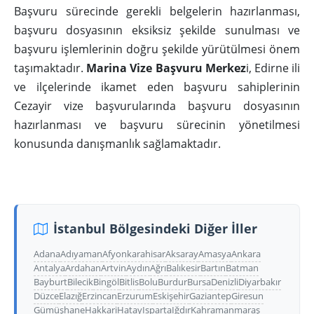
Başvuru sürecinde gerekli belgelerin hazırlanması,
başvuru dosyasının eksiksiz şekilde sunulması ve
başvuru işlemlerinin doğru şekilde yürütülmesi önem
taşımaktadır.
Marina Vize Başvuru Merkez
i, Edirne ili
ve ilçelerinde ikamet eden başvuru sahiplerinin
Cezayir vize başvurularında başvuru dosyasının
hazırlanması ve başvuru sürecinin yönetilmesi
konusunda danışmanlık sağlamaktadır.
İstanbul Bölgesindeki Diğer İller
Adana
Adıyaman
Afyonkarahisar
Aksaray
Amasya
Ankara
Antalya
Ardahan
Artvin
Aydın
Ağrı
Balıkesir
Bartın
Batman
Bayburt
Bilecik
Bingöl
Bitlis
Bolu
Burdur
Bursa
Denizli
Diyarbakır
Düzce
Elazığ
Erzincan
Erzurum
Eskişehir
Gaziantep
Giresun
Gümüşhane
Hakkari
Hatay
Isparta
Iğdır
Kahramanmaraş