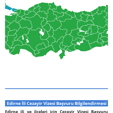
Edirne İli Cezayir Vizesi Başvuru Bilgilendirmesi
Edirne ili ve ilçeleri için Cezayir Vizesi Başvuru