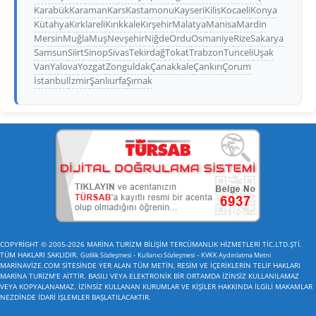
Karabük
Karaman
Kars
Kastamonu
Kayseri
Kilis
Kocaeli
Konya
Kütahya
Kırklareli
Kırıkkale
Kırşehir
Malatya
Manisa
Mardin
Mersin
Muğla
Muş
Nevşehir
Niğde
Ordu
Osmaniye
Rize
Sakarya
Samsun
Siirt
Sinop
Sivas
Tekirdağ
Tokat
Trabzon
Tunceli
Uşak
Van
Yalova
Yozgat
Zonguldak
Çanakkale
Çankırı
Çorum
İstanbul
İzmir
Şanlıurfa
Şırnak
COPYRİGHT © 2005-2026 MARİNA TURİZM BİLİŞİM TERCÜMANLIK HİZMETLERİ TİC.LTD.ŞTİ.
TÜM HAKLARI SAKLIDIR.
-
-
Gizlilik Sözleşmesi
Kullanıcı Sözleşmesi
KVKK Aydınlatma Metni
MARİNAVİZE.COM SİTESİNDE YER ALAN TÜM METİN, RESİM VE İÇERİKLERİN TELİF HAKLARI
MARİNA TURİZM'E AİTTİR. BASILI VEYA ELEKTRONİK BİR ORTAMDA İZİNSİZ KULLANILAMAZ
VEYA KOPYALANAMAZ. İZİNSİZ KULLANAN KURUMLAR VE KİŞİLER HAKKINDA İLGİLİ MAKAMLAR
NEZDİNDE İDARİ İŞLEMLER BAŞLATILACAKTIR.