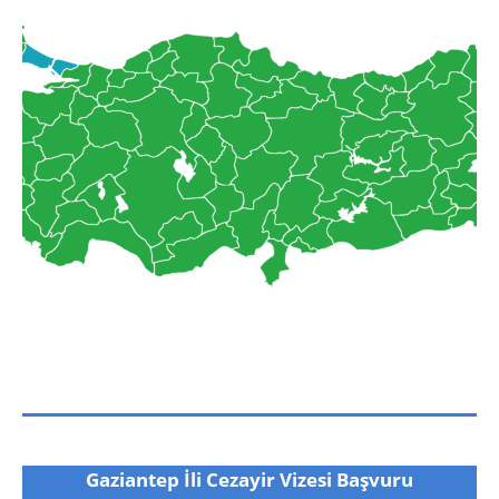
Gaziantep İli Cezayir Vizesi Başvuru