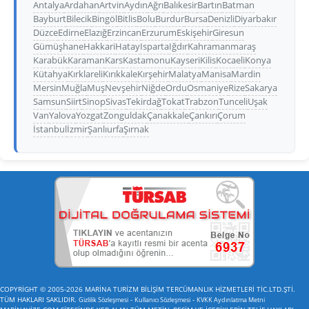
Antalya
Ardahan
Artvin
Aydın
Ağrı
Balıkesir
Bartın
Batman
Bayburt
Bilecik
Bingöl
Bitlis
Bolu
Burdur
Bursa
Denizli
Diyarbakır
Düzce
Edirne
Elazığ
Erzincan
Erzurum
Eskişehir
Giresun
Gümüşhane
Hakkari
Hatay
Isparta
Iğdır
Kahramanmaraş
Karabük
Karaman
Kars
Kastamonu
Kayseri
Kilis
Kocaeli
Konya
Kütahya
Kırklareli
Kırıkkale
Kırşehir
Malatya
Manisa
Mardin
Mersin
Muğla
Muş
Nevşehir
Niğde
Ordu
Osmaniye
Rize
Sakarya
Samsun
Siirt
Sinop
Sivas
Tekirdağ
Tokat
Trabzon
Tunceli
Uşak
Van
Yalova
Yozgat
Zonguldak
Çanakkale
Çankırı
Çorum
İstanbul
İzmir
Şanlıurfa
Şırnak
COPYRİGHT © 2005-2026 MARİNA TURİZM BİLİŞİM TERCÜMANLIK HİZMETLERİ TİC.LTD.ŞTİ.
TÜM HAKLARI SAKLIDIR.
-
-
Gizlilik Sözleşmesi
Kullanıcı Sözleşmesi
KVKK Aydınlatma Metni