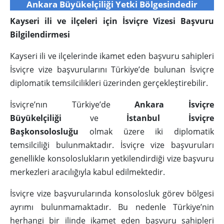
Ankara Büyükelçiliği Yetki Bölgesindedir
Kayseri ili ve ilçeleri için İsviçre Vizesi Başvuru
Bilgilendirmesi
Kayseri ili ve ilçelerinde ikamet eden başvuru sahipleri
İsviçre vize başvurularını Türkiye’de bulunan İsviçre
diplomatik temsilcilikleri üzerinden gerçekleştirebilir.
İsviçre’nın Türkiye’de
Ankara İsviçre
Büyükelçiliği
ve
İstanbul İsviçre
Başkonsolosluğu
olmak üzere iki diplomatik
temsilciliği bulunmaktadır. İsviçre vize başvuruları
genellikle konsoloslukların yetkilendirdiği vize başvuru
merkezleri aracılığıyla kabul edilmektedir.
İsviçre vize başvurularında konsolosluk görev bölgesi
ayrımı bulunmamaktadır. Bu nedenle Türkiye’nin
herhangi bir ilinde ikamet eden başvuru sahipleri