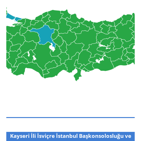
Kayseri İli İsviçre İstanbul Başkonsolosluğu ve