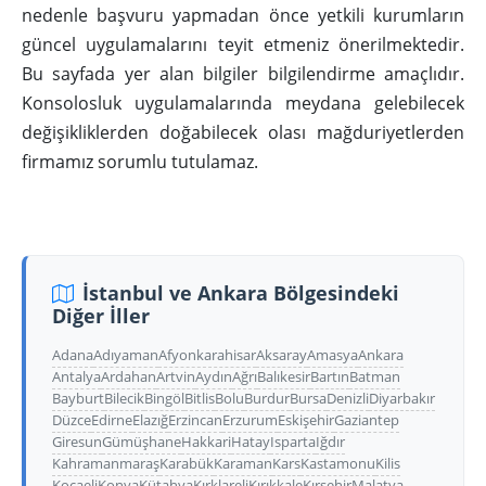
nedenle başvuru yapmadan önce yetkili kurumların
güncel uygulamalarını teyit etmeniz önerilmektedir.
Bu sayfada yer alan bilgiler bilgilendirme amaçlıdır.
Konsolosluk uygulamalarında meydana gelebilecek
değişikliklerden doğabilecek olası mağduriyetlerden
firmamız sorumlu tutulamaz.
İstanbul ve Ankara Bölgesindeki
Diğer İller
Adana
Adıyaman
Afyonkarahisar
Aksaray
Amasya
Ankara
Antalya
Ardahan
Artvin
Aydın
Ağrı
Balıkesir
Bartın
Batman
Bayburt
Bilecik
Bingöl
Bitlis
Bolu
Burdur
Bursa
Denizli
Diyarbakır
Düzce
Edirne
Elazığ
Erzincan
Erzurum
Eskişehir
Gaziantep
Giresun
Gümüşhane
Hakkari
Hatay
Isparta
Iğdır
Kahramanmaraş
Karabük
Karaman
Kars
Kastamonu
Kilis
Kocaeli
Konya
Kütahya
Kırklareli
Kırıkkale
Kırşehir
Malatya