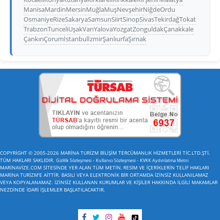
Manisa
Mardin
Mersin
Muğla
Muş
Nevşehir
Niğde
Ordu
Osmaniye
Rize
Sakarya
Samsun
Siirt
Sinop
Sivas
Tekirdağ
Tokat
Trabzon
Tunceli
Uşak
Van
Yalova
Yozgat
Zonguldak
Çanakkale
Çankırı
Çorum
İstanbul
İzmir
Şanlıurfa
Şırnak
COPYRİGHT © 2005-2026 MARİNA TURİZM BİLİŞİM TERCÜMANLIK HİZMETLERİ TİC.LTD.ŞTİ.
TÜM HAKLARI SAKLIDIR.
-
-
Gizlilik Sözleşmesi
Kullanıcı Sözleşmesi
KVKK Aydınlatma Metni
MARİNAVİZE.COM SİTESİNDE YER ALAN TÜM METİN, RESİM VE İÇERİKLERİN TELİF HAKLARI
MARİNA TURİZM'E AİTTİR. BASILI VEYA ELEKTRONİK BİR ORTAMDA İZİNSİZ KULLANILAMAZ
VEYA KOPYALANAMAZ. İZİNSİZ KULLANAN KURUMLAR VE KİŞİLER HAKKINDA İLGİLİ MAKAMLAR
NEZDİNDE İDARİ İŞLEMLER BAŞLATILACAKTIR.