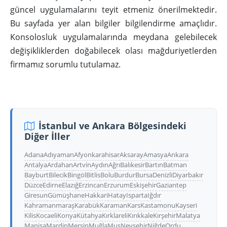
güncel uygulamalarını teyit etmeniz önerilmektedir.
Bu sayfada yer alan bilgiler bilgilendirme amaçlıdır.
Konsolosluk uygulamalarında meydana gelebilecek
değişikliklerden doğabilecek olası mağduriyetlerden
firmamız sorumlu tutulamaz.
İstanbul ve Ankara Bölgesindeki
Diğer İller
Adana
Adıyaman
Afyonkarahisar
Aksaray
Amasya
Ankara
Antalya
Ardahan
Artvin
Aydın
Ağrı
Balıkesir
Bartın
Batman
Bayburt
Bilecik
Bingöl
Bitlis
Bolu
Burdur
Bursa
Denizli
Diyarbakır
Düzce
Edirne
Elazığ
Erzincan
Erzurum
Eskişehir
Gaziantep
Giresun
Gümüşhane
Hakkari
Hatay
Isparta
Iğdır
Kahramanmaraş
Karabük
Karaman
Kars
Kastamonu
Kayseri
Kilis
Kocaeli
Konya
Kütahya
Kırklareli
Kırıkkale
Kırşehir
Malatya
Manisa
Mardin
Mersin
Muğla
Muş
Nevşehir
Niğde
Ordu