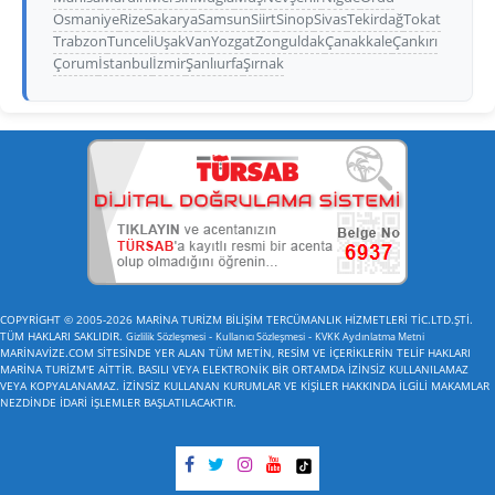
Osmaniye
Rize
Sakarya
Samsun
Siirt
Sinop
Sivas
Tekirdağ
Tokat
Trabzon
Tunceli
Uşak
Van
Yozgat
Zonguldak
Çanakkale
Çankırı
Çorum
İstanbul
İzmir
Şanlıurfa
Şırnak
COPYRİGHT © 2005-2026 MARİNA TURİZM BİLİŞİM TERCÜMANLIK HİZMETLERİ TİC.LTD.ŞTİ.
TÜM HAKLARI SAKLIDIR.
-
-
Gizlilik Sözleşmesi
Kullanıcı Sözleşmesi
KVKK Aydınlatma Metni
MARİNAVİZE.COM SİTESİNDE YER ALAN TÜM METİN, RESİM VE İÇERİKLERİN TELİF HAKLARI
MARİNA TURİZM'E AİTTİR. BASILI VEYA ELEKTRONİK BİR ORTAMDA İZİNSİZ KULLANILAMAZ
VEYA KOPYALANAMAZ. İZİNSİZ KULLANAN KURUMLAR VE KİŞİLER HAKKINDA İLGİLİ MAKAMLAR
NEZDİNDE İDARİ İŞLEMLER BAŞLATILACAKTIR.