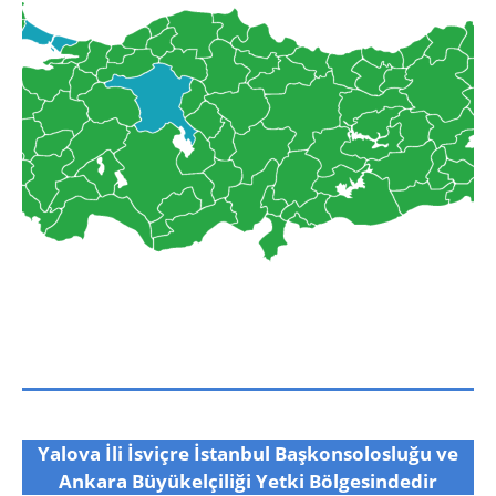
Yalova İli İsviçre İstanbul Başkonsolosluğu ve
Ankara Büyükelçiliği Yetki Bölgesindedir