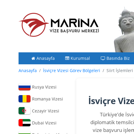
Anasayfa
Kurumsal
Basında Biz
Anasayfa
İsviçre Vizesi Görev Bölgeleri
Siirt İşlemleri
Rusya Vizesi
İsviçre Vi
Romanya Vizesi
Cezayir Vizesi
Türkiye’de İsvi
diplomatik temsilci
Dubai Vizesi
vize başvuru işle