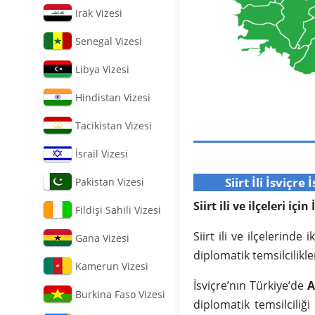
Irak Vizesi
Senegal Vizesi
Libya Vizesi
Hindistan Vizesi
Tacikistan Vizesi
İsrail Vizesi
Siirt İli İsviç
Pakistan Vizesi
Siirt ili ve ilçeleri iç
Fildişi Sahili Vizesi
Siirt ili ve ilçelerind
Gana Vizesi
diplomatik temsilcilikle
Kamerun Vizesi
İsviçre’nın Türkiye’de
A
Burkina Faso Vizesi
diplomatik temsilciliği