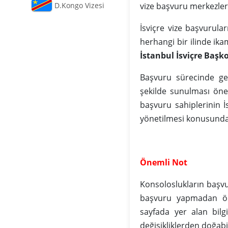
D.Kongo Vizesi
vize başvuru merkezleri
İsviçre vize başvurul
herhangi bir ilinde ik
İstanbul İsviçre Baş
Başvuru sürecinde ger
şekilde sunulması önem
başvuru sahiplerinin 
yönetilmesi konusunda
Önemli Not
Konsoloslukların başv
başvuru yapmadan önc
sayfada yer alan bilg
değişikliklerden doğab