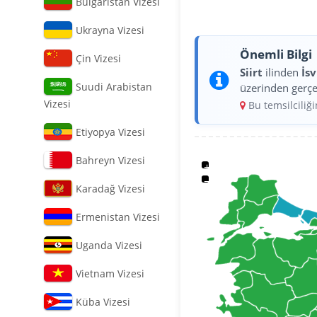
Bulgaristan Vizesi
Ukrayna Vizesi
Önemli Bilgi
Çin Vizesi
Siirt
ilinden
İsv
Suudi Arabistan
üzerinden gerçe
Vizesi
Bu temsilciliğ
Etiyopya Vizesi
Bahreyn Vizesi
+
−
Karadağ Vizesi
Ermenistan Vizesi
Uganda Vizesi
Vietnam Vizesi
Küba Vizesi