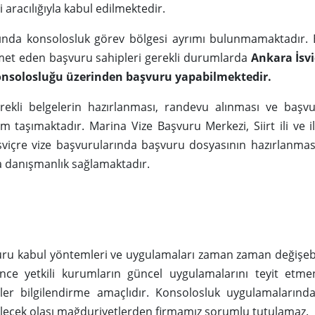
 aracılığıyla kabul edilmektedir.
arında konsolosluk görev bölgesi ayrımı bulunmamaktadır. 
amet eden başvuru sahipleri gerekli durumlarda
Ankara İsvi
konsolosluğu üzerinden başvuru yapabilmektedir.
ekli belgelerin hazırlanması, randevu alınması ve başvu
 taşımaktadır. Marina Vize Başvuru Merkezi, Siirt ili ve 
İsviçre vize başvurularında başvuru dosyasının hazırlanmas
 danışmanlık sağlamaktadır.
uru kabul yöntemleri ve uygulamaları zaman zaman değişeb
e yetkili kurumların güncel uygulamalarını teyit etmen
iler bilgilendirme amaçlıdır. Konsolosluk uygulamaların
ilecek olası mağduriyetlerden firmamız sorumlu tutulamaz.