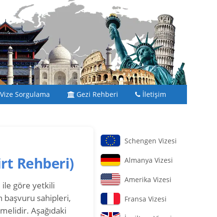
Vize Sorgulama
Gezi Rehberi
İletişim
Schengen Vizesi
irt Rehberi)
Almanya Vizesi
Amerika Vizesi
ile göre yetkili
 başvuru sahipleri,
Fransa Vizesi
melidir. Aşağıdaki