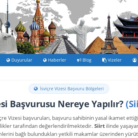
Duyurular
Haberler
Blog
Vizeler
İsviçre Vizesi Başvuru Bölgeleri
zesi Başvurusu Nereye Yapılır?
(Si
çre Vizesi başvuruları, başvuru sahibinin yasal ikamet ettiği 
likler tarafından değerlendirilmektedir.
Siirt
ilinde yaşayan
mlerini bağlı bulundukları yetkili makamlar üzerinden yürüt