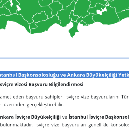
re İstanbul Başkonsolosluğu ve Ankara Büyükelçiliği Yet
in İsviçre Vizesi Başvuru Bilgilendirmesi
e ikamet eden başvuru sahipleri İsviçre vize başvurularını Tü
ri üzerinden gerçekleştirebilir.
nkara İsviçre Büyükelçiliği
ve
İstanbul İsviçre Başkonso
 bulunmaktadır. İsviçre vize başvuruları genellikle konsolos