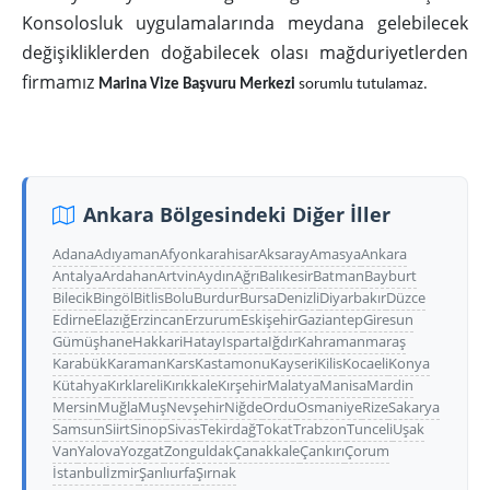
Konsolosluk uygulamalarında meydana gelebilecek
değişikliklerden doğabilecek olası mağduriyetlerden
firmamız
Marina Vize Başvuru Merkezi
sorumlu tutulamaz.
Ankara Bölgesindeki Diğer İller
Adana
Adıyaman
Afyonkarahisar
Aksaray
Amasya
Ankara
Antalya
Ardahan
Artvin
Aydın
Ağrı
Balıkesir
Batman
Bayburt
Bilecik
Bingöl
Bitlis
Bolu
Burdur
Bursa
Denizli
Diyarbakır
Düzce
Edirne
Elazığ
Erzincan
Erzurum
Eskişehir
Gaziantep
Giresun
Gümüşhane
Hakkari
Hatay
Isparta
Iğdır
Kahramanmaraş
Karabük
Karaman
Kars
Kastamonu
Kayseri
Kilis
Kocaeli
Konya
Kütahya
Kırklareli
Kırıkkale
Kırşehir
Malatya
Manisa
Mardin
Mersin
Muğla
Muş
Nevşehir
Niğde
Ordu
Osmaniye
Rize
Sakarya
Samsun
Siirt
Sinop
Sivas
Tekirdağ
Tokat
Trabzon
Tunceli
Uşak
Van
Yalova
Yozgat
Zonguldak
Çanakkale
Çankırı
Çorum
İstanbul
İzmir
Şanlıurfa
Şırnak