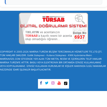
COPYRİGHT © 2005-2026 MARİNA TURİZM BİLİŞİM TERCÜMANLIK HİZMETLERİ TİC.LTD.ŞTİ.
TÜM HAKLARI SAKLIDIR.
-
-
Gizlilik Sözleşmesi
Kullanıcı Sözleşmesi
KVKK Aydınlatma Metni
MARİNAVİZE.COM SİTESİNDE YER ALAN TÜM METİN, RESİM VE İÇERİKLERİN TELİF HAKLARI
MARİNA TURİZM'E AİTTİR. BASILI VEYA ELEKTRONİK BİR ORTAMDA İZİNSİZ KULLANILAMAZ
VEYA KOPYALANAMAZ. İZİNSİZ KULLANAN KURUMLAR VE KİŞİLER HAKKINDA İLGİLİ MAKAMLAR
NEZDİNDE İDARİ İŞLEMLER BAŞLATILACAKTIR.