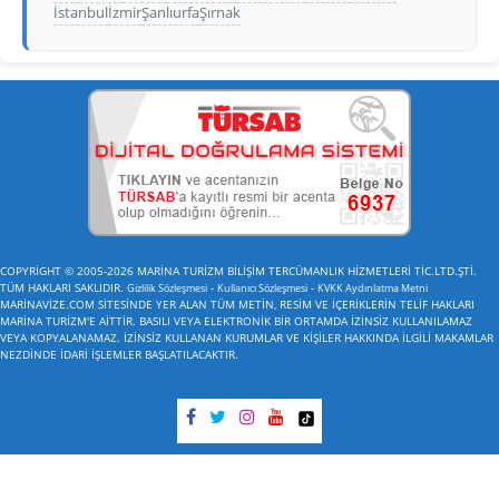
İstanbul
İzmir
Şanlıurfa
Şırnak
COPYRİGHT © 2005-2026 MARİNA TURİZM BİLİŞİM TERCÜMANLIK HİZMETLERİ TİC.LTD.ŞTİ.
TÜM HAKLARI SAKLIDIR.
-
-
Gizlilik Sözleşmesi
Kullanıcı Sözleşmesi
KVKK Aydınlatma Metni
MARİNAVİZE.COM SİTESİNDE YER ALAN TÜM METİN, RESİM VE İÇERİKLERİN TELİF HAKLARI
MARİNA TURİZM'E AİTTİR. BASILI VEYA ELEKTRONİK BİR ORTAMDA İZİNSİZ KULLANILAMAZ
VEYA KOPYALANAMAZ. İZİNSİZ KULLANAN KURUMLAR VE KİŞİLER HAKKINDA İLGİLİ MAKAMLAR
NEZDİNDE İDARİ İŞLEMLER BAŞLATILACAKTIR.