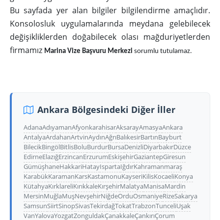
Bu sayfada yer alan bilgiler bilgilendirme amaçlıdır.
Konsolosluk uygulamalarında meydana gelebilecek
değişikliklerden doğabilecek olası mağduriyetlerden
firmamız
Marina Vize Başvuru Merkezi
sorumlu tutulamaz.
Ankara Bölgesindeki Diğer İller
Adana
Adıyaman
Afyonkarahisar
Aksaray
Amasya
Ankara
Antalya
Ardahan
Artvin
Aydın
Ağrı
Balıkesir
Bartın
Bayburt
Bilecik
Bingöl
Bitlis
Bolu
Burdur
Bursa
Denizli
Diyarbakır
Düzce
Edirne
Elazığ
Erzincan
Erzurum
Eskişehir
Gaziantep
Giresun
Gümüşhane
Hakkari
Hatay
Isparta
Iğdır
Kahramanmaraş
Karabük
Karaman
Kars
Kastamonu
Kayseri
Kilis
Kocaeli
Konya
Kütahya
Kırklareli
Kırıkkale
Kırşehir
Malatya
Manisa
Mardin
Mersin
Muğla
Muş
Nevşehir
Niğde
Ordu
Osmaniye
Rize
Sakarya
Samsun
Siirt
Sinop
Sivas
Tekirdağ
Tokat
Trabzon
Tunceli
Uşak
Van
Yalova
Yozgat
Zonguldak
Çanakkale
Çankırı
Çorum