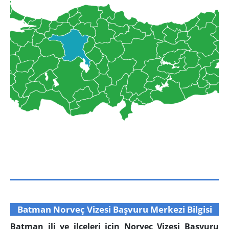
Batman Norveç Vizesi Başvuru Merkezi Bilgisi
Batman ili ve ilçeleri için Norveç Vizesi Başvuru