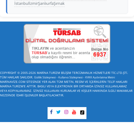
İstanbul
İzmir
Şanlıurfa
Şırnak
COPYRİGHT © 2005-2026 MARİNA TURİZM BİLİŞİM TERCÜMANLIK HİZMETLERİ TİC.LTD.ŞTİ.
TÜM HAKLARI SAKLIDIR.
-
-
Gizlilik Sözleşmesi
Kullanıcı Sözleşmesi
KVKK Aydınlatma Metni
MARİNAVİZE.COM SİTESİNDE YER ALAN TÜM METİN, RESİM VE İÇERİKLERİN TELİF HAKLARI
MARİNA TURİZM'E AİTTİR. BASILI VEYA ELEKTRONİK BİR ORTAMDA İZİNSİZ KULLANILAMAZ
VEYA KOPYALANAMAZ. İZİNSİZ KULLANAN KURUMLAR VE KİŞİLER HAKKINDA İLGİLİ MAKAMLAR
NEZDİNDE İDARİ İŞLEMLER BAŞLATILACAKTIR.