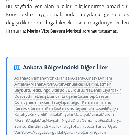
Bu sayfada yer alan bilgiler bilgilendirme amaçlıdır.
Konsolosluk uygulamalarında meydana gelebilecek
değişikliklerden doğabilecek olası mağduriyetlerden
firmamız
Marina Vize Başvuru Merkezi
sorumlu tutulamaz.
Ankara Bölgesindeki Diğer İller
Adana
Adıyaman
Afyonkarahisar
Aksaray
Amasya
Ankara
Antalya
Ardahan
Artvin
Aydın
Ağrı
Balıkesir
Bartın
Batman
Bayburt
Bilecik
Bingöl
Bitlis
Bolu
Burdur
Bursa
Denizli
Diyarbakır
Düzce
Edirne
Elazığ
Erzincan
Eskişehir
Gaziantep
Giresun
Gümüşhane
Hakkari
Hatay
Isparta
Iğdır
Kahramanmaraş
Karabük
Karaman
Kars
Kastamonu
Kayseri
Kilis
Kocaeli
Konya
Kütahya
Kırklareli
Kırıkkale
Kırşehir
Malatya
Manisa
Mardin
Mersin
Muğla
Muş
Nevşehir
Niğde
Ordu
Osmaniye
Rize
Sakarya
Samsun
Siirt
Sinop
Sivas
Tekirdağ
Tokat
Trabzon
Tunceli
Uşak
Van
Yalova
Yozgat
Zonguldak
Çanakkale
Çankırı
Çorum