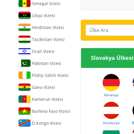
Senegal Vizesi
Libya Vizesi
Hindistan Vizesi
Ülke Ara
Tacikistan Vizesi
İsrail Vizesi
Slovaky
Pakistan Vizesi
Fildişi Sahili Vizesi
Gana Vizesi
Almanya
Kamerun Vizesi
Burkina Faso Vizesi
D.Kongo Vizesi
Avusturya
B