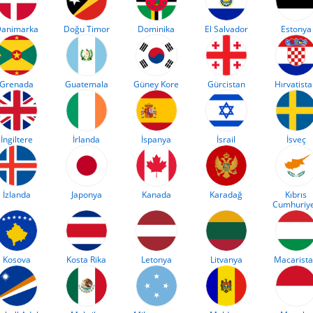
animarka
Doğu Timor
Dominika
El Salvador
Estonya
Grenada
Guatemala
Güney Kore
Gürcistan
Hırvatist
İngiltere
İrlanda
İspanya
İsrail
İsveç
İzlanda
Japonya
Kanada
Karadağ
Kıbrıs
Cumhuriye
Kosova
Kosta Rika
Letonya
Litvanya
Macarist