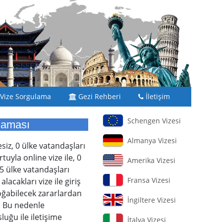
Vize Sorgulama
Gezi Rehberi
İletişim
Schengen Vizesi
laması
Almanya Vizesi
siz, 0 ülke vatandaşları
uyla online vize ile, 0
Amerika Vizesi
5 ülke vatandaşları
Fransa Vizesi
acakları vize ile giriş
doğabilecek zararlardan
İngiltere Vizesi
. Bu nedenle
uğu ile iletişime
İtalya Vizesi