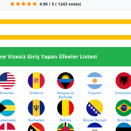
4.90
/
5
(
1243
votes)
a Ülkesine Vizesiz Giriş Yapan Ülkeler Listesi
Amerika
Andorra
Antigua ve
Arjantin
Arnavutlu
Barbuda
ahamalar
Barbados
Belçika
Bosna Hersek
Brezilya