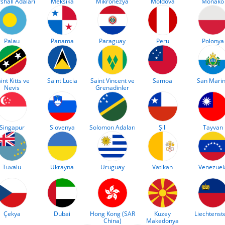
shall Adaları
Meksika
Mikronezya
Moldova
Monako
Palau
Panama
Paraguay
Peru
Polonya
int Kitts ve
Saint Lucia
Saint Vincent ve
Samoa
San Mari
Nevis
Grenadinler
Singapur
Slovenya
Solomon Adaları
Şili
Tayvan
Tuvalu
Ukrayna
Uruguay
Vatikan
Venezuel
Çekya
Dubai
Hong Kong (SAR
Kuzey
Liechtenst
China)
Makedonya