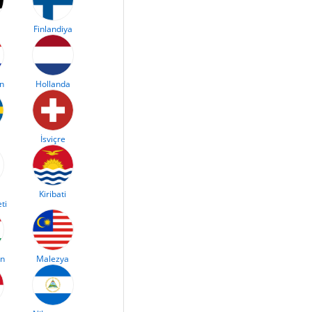
Finlandiya
an
Hollanda
İsviçre
Kiribati
ti
an
Malezya