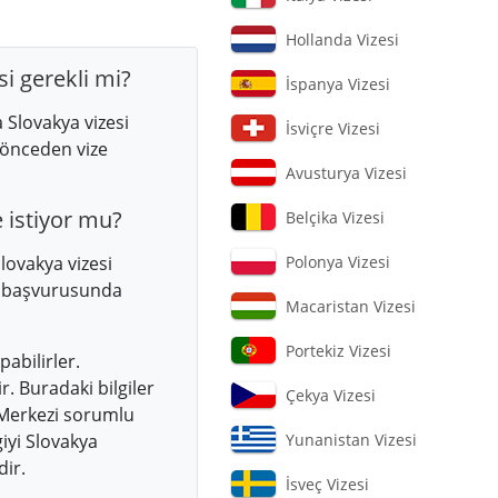
Hollanda Vizesi
i gerekli mi?
İspanya Vizesi
Slovakya vizesi
İsviçre Vizesi
 önceden vize
Avusturya Vizesi
 istiyor mu?
Belçika Vizesi
ovakya vizesi
Polonya Vizesi
e başvurusunda
Macaristan Vizesi
Portekiz Vizesi
abilirler.
. Buradaki bilgiler
Çekya Vizesi
 Merkezi sorumlu
iyi Slovakya
Yunanistan Vizesi
dir.
İsveç Vizesi