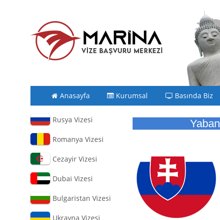
Anasayfa
Kurumsal
Basında Biz
Rusya Vizesi
Yaban
Romanya Vizesi
Cezayir Vizesi
Dubai Vizesi
Bulgaristan Vizesi
Ukrayna Vizesi