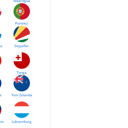
Nikaragua
Portekiz
no
Seyşeller
Tonga
a
Yeni Zelanda
ein
Lüksemburg