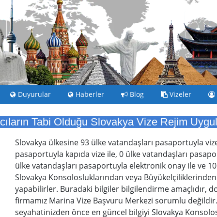
Duyurular
Haberler
Blog
Vizeler
cıların Tabi Olduğu Slovakya Vize Rejim Uygu
Slovakya ülkesine 93 ülke vatandaşları pasaportuyla vize
pasaportuyla kapıda vize ile, 0 ülke vatandaşları pasaport
ülke vatandaşları pasaportuyla elektronik onay ile ve 10
Slovakya Konsolosluklarından veya Büyükelçiliklerinden al
yapabilirler. Buradaki bilgiler bilgilendirme amaçlıdır, 
firmamız Marina Vize Başvuru Merkezi sorumlu değildir
seyahatinizden önce en güncel bilgiyi Slovakya Konsolosl