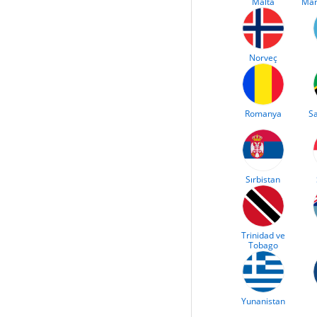
Malta
Mar
Norveç
Romanya
Sa
Sırbistan
Trinidad ve
Tobago
Yunanistan