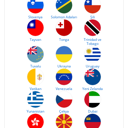
Slovenya
Solomon Adaları
Şili
Tayvan
Tonga
Trinidad ve
Tobago
Tuvalu
Ukrayna
Uruguay
Vatikan
Venezuela
Yeni Zelanda
Yunanistan
Çekya
Dubai