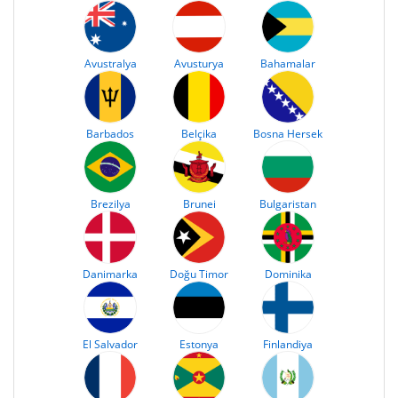
Avustralya
Avusturya
Bahamalar
Barbados
Belçika
Bosna Hersek
Brezilya
Brunei
Bulgaristan
Danimarka
Doğu Timor
Dominika
El Salvador
Estonya
Finlandiya