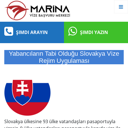
ŞIMDI ARAYIN
ŞIMDI YAZIN
Yabancıların Tabi Olduğu Slovakya Vize
Rejim Uygulaması
Slovakya ülkesine 93 ülke vatandaşları pasaportuyla