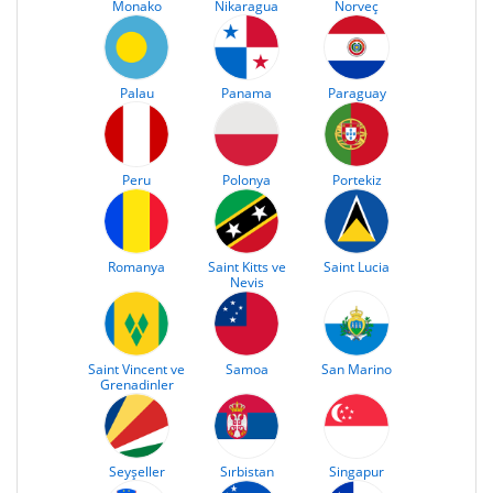
Monako
Nikaragua
Norveç
Palau
Panama
Paraguay
Peru
Polonya
Portekiz
Romanya
Saint Kitts ve
Saint Lucia
Nevis
Saint Vincent ve
Samoa
San Marino
Grenadinler
Seyşeller
Sırbistan
Singapur