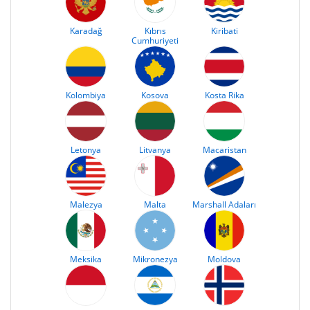
Karadağ
Kıbrıs
Kiribati
Cumhuriyeti
Kolombiya
Kosova
Kosta Rika
Letonya
Litvanya
Macaristan
Malezya
Malta
Marshall Adaları
Meksika
Mikronezya
Moldova