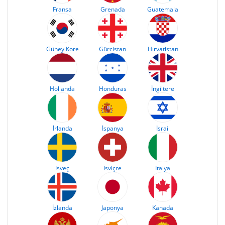
Fransa
Grenada
Guatemala
Güney Kore
Gürcistan
Hırvatistan
Hollanda
Honduras
İngiltere
İrlanda
İspanya
İsrail
İsveç
İsviçre
İtalya
İzlanda
Japonya
Kanada