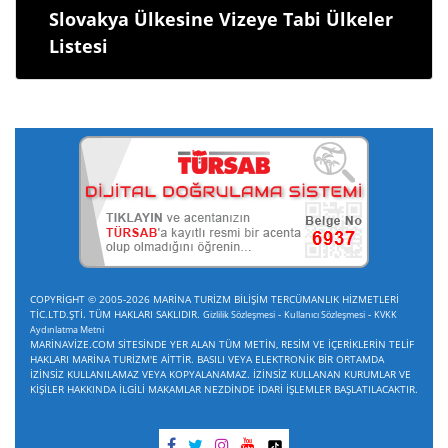
Slovakya Ülkesine Vizeye Tabi Ülkeler
Listesi
COPYRİGHT © 2005-2026 MARİNA TURİZM BİLİŞİM TERCÜMANLIK HİZMETLERİ
TİC.LTD.ŞTİ. TÜM HAKLARI SAKLIDIR.
-
-
Gizlilik Sözleşmesi
Kullanıcı Sözleşmesi
KVKK
Aydınlatma Metni
MARİNAVİZE.COM SİTESİNDE YER ALAN TÜM METİN, RESİM VE İÇERİKLERİN TELİF
HAKLARI MARİNA TURİZM'E AİTTİR. BASILI VEYA ELEKTRONİK BİR ORTAMDA
İZİNSİZ KULLANILAMAZ VEYA KOPYALANAMAZ. İZİNSİZ KULLANAN KURUMLAR VE
KİŞİLER HAKKINDA İLGİLİ MAKAMLAR NEZDİNDE İDARİ İŞLEMLER BAŞLATILACAKTIR.