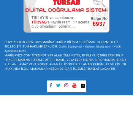
COPYRİGHT © 2005-2026 MARİNA TURİZM BİLİŞİM TERCÜMANLIK HİZMETLERİ
TİC.LTD.ŞTİ. TÜM HAKLARI SAKLIDIR.
-
-
Gizlilik Sözleşmesi
Kullanıcı Sözleşmesi
KVKK
Aydınlatma Metni
MARİNAVİZE.COM SİTESİNDE YER ALAN TÜM METİN, RESİM VE İÇERİKLERİN TELİF
HAKLARI MARİNA TURİZM'E AİTTİR. BASILI VEYA ELEKTRONİK BİR ORTAMDA İZİNSİZ
KULLANILAMAZ VEYA KOPYALANAMAZ. İZİNSİZ KULLANAN KURUMLAR VE KİŞİLER
HAKKINDA İLGİLİ MAKAMLAR NEZDİNDE İDARİ İŞLEMLER BAŞLATILACAKTIR.