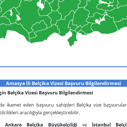
Amasya İli Belçika Vizesi Başvuru Bilgilendirmesi
 için Belçika Vizesi Başvuru Bilgilendirmesi
inde ikamet eden başvuru sahipleri Belçika vize başvurular
cilikleri aracılığıyla gerçekleştirebilir.
’de
Ankara Belçika Büyükelçiliği
ve
İstanbul Belç