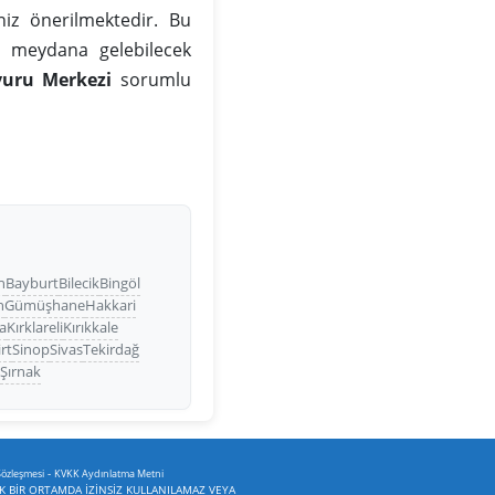
iz önerilmektedir. Bu
da meydana gelebilecek
vuru Merkezi
sorumlu
n
Bayburt
Bilecik
Bingöl
n
Gümüşhane
Hakkari
a
Kırklareli
Kırıkkale
irt
Sinop
Sivas
Tekirdağ
a
Şırnak
-
Sözleşmesi
KVKK Aydınlatma Metni
İK BİR ORTAMDA İZİNSİZ KULLANILAMAZ VEYA