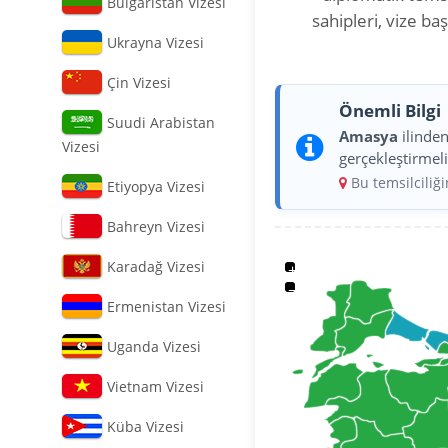
Bulgaristan Vizesi
sahipleri, vize b
Ukrayna Vizesi
Çin Vizesi
Önemli Bilgi
Suudi Arabistan
Amasya
ilinde
Vizesi
gerçekleştirmeli
Bu temsilciliğ
Etiyopya Vizesi
Bahreyn Vizesi
Karadağ Vizesi
+
−
Ermenistan Vizesi
Uganda Vizesi
Vietnam Vizesi
Küba Vizesi