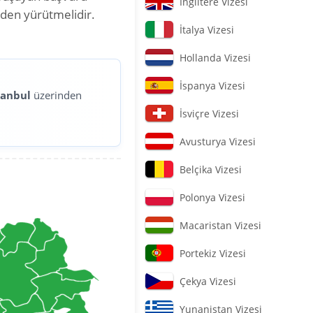
İngiltere Vizesi
nden yürütmelidir.
İtalya Vizesi
Hollanda Vizesi
İspanya Vizesi
tanbul
üzerinden
İsviçre Vizesi
Avusturya Vizesi
Belçika Vizesi
Polonya Vizesi
Macaristan Vizesi
Portekiz Vizesi
Çekya Vizesi
Yunanistan Vizesi