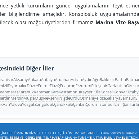
e yetkili kurumların güncel uygulamalarını teyit etmen
iler bilgilendirme amaçlıdır. Konsolosluk uygulamaların
bilecek olası mağduriyetlerden firmamız
Marina Vize Baş
esindeki Diğer İller
rahisar
Aksaray
Ankara
Antalya
Ardahan
Artvin
Aydın
Ağrı
Balıkesir
Bartın
Batma
nizli
Diyarbakır
Düzce
Edirne
Elazığ
Erzincan
Erzurum
Eskişehir
Gaziantep
Giresu
manmaraş
Karabük
Karaman
Kars
Kastamonu
Kayseri
Kilis
Kocaeli
Konya
Kütahy
ardin
Mersin
Muğla
Muş
Nevşehir
Niğde
Ordu
Osmaniye
Rize
Sakarya
Samsun
Si
ak
Van
Yalova
Yozgat
Zonguldak
Çanakkale
Çankırı
Çorum
İstanbul
İzmir
Şanlıurf
ŞİM TERCÜMANLIK HİZMETLERİ TİC.LTD.ŞTİ. TÜM HAKLARI SAKLIDIR.
-
Gizlilik Sözleşmesi
Kullanıcı 
TİN, RESİM VE İÇERİKLERİN TELİF HAKLARI MARİNA TURİZM'E AİTTİR. BASILI VEYA ELEKTRON