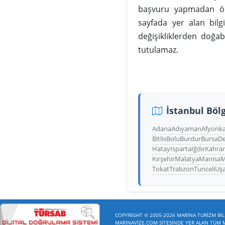
başvuru yapmadan önc
sayfada yer alan bilg
değişikliklerden doğa
tutulamaz.
İstanbul Bölg
Adana
Adıyaman
Afyonka
Bitlis
Bolu
Burdur
Bursa
De
Hatay
Isparta
Iğdır
Kahra
Kırşehir
Malatya
Manisa
M
Tokat
Trabzon
Tunceli
Uş
COPYRİGHT © 2005-2026 MARİNA TURİZM BİLİ
MARİNAVİZE.COM SİTESİNDE YER ALAN TÜM ME