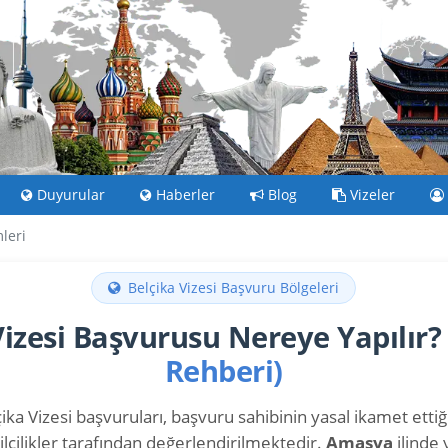
Duyurular
Haberler
Blog
Vizeler
leri
Belçika Vizesi Başvuru Bölgeleri
Vizesi Başvurusu Nereye Yapılır
Rehberi)
ika Vizesi başvuruları, başvuru sahibinin yasal ikamet ettiği 
lcilikler tarafından değerlendirilmektedir.
Amasya
ilinde