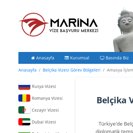
Anasayfa
Kurumsal
Basında Biz
Anasayfa
Belçika Vizesi Görev Bölgeleri
Amasya İşlem
Rusya Vizesi
Belçika 
Romanya Vizesi
Cezayir Vizesi
Dubai Vizesi
Türkiye’de Belç
diplomatik temsi