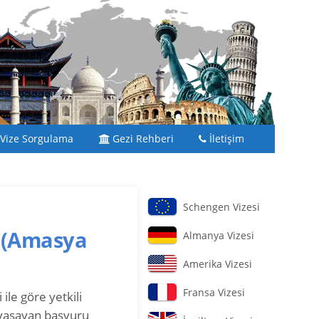
Vize Sorgulama
Gezi Rehberi
İletişim
Schengen Vizesi
?
(Amasya
Almanya Vizesi
Amerika Vizesi
Fransa Vizesi
ile göre yetkili
 yaşayan başvuru