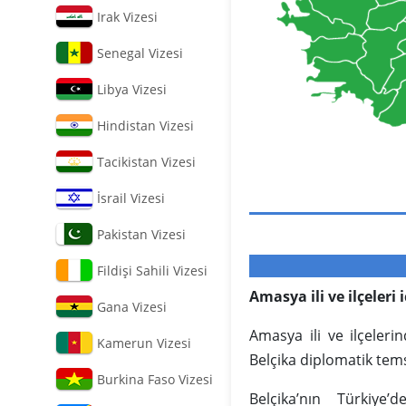
Irak Vizesi
Senegal Vizesi
Libya Vizesi
Hindistan Vizesi
Tacikistan Vizesi
İsrail Vizesi
Pakistan Vizesi
Fildişi Sahili Vizesi
Amasya ili ve ilçeleri
Gana Vizesi
Amasya ili ve ilçeler
Kamerun Vizesi
Belçika diplomatik temsil
Burkina Faso Vizesi
Belçika’nın Türkiye