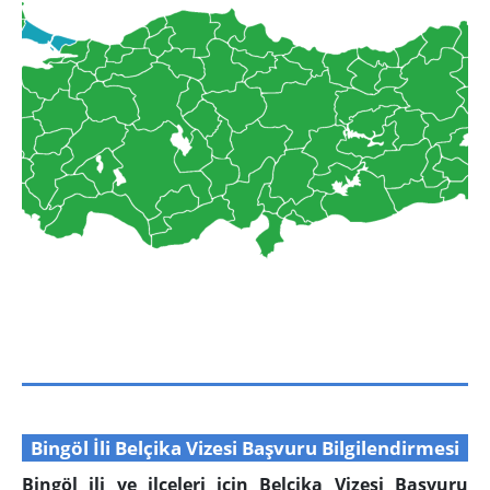
Bingöl İli Belçika Vizesi Başvuru Bilgilendirmesi
Bingöl ili ve ilçeleri için Belçika Vizesi Başvuru