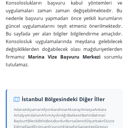
Konsoloslukların başvuru kabul yöntemleri ve
uygulamaları zaman zaman değişebilmektedir. Bu
nedenle başvuru yapmadan önce yetkili kurumların
güncel uygulamalarını teyit etmeniz önerilmektedir.
Bu sayfada yer alan bilgiler bilgilendirme amaçlıdır.
Konsolosluk uygulamalarında meydana gelebilecek
değişikliklerden doğabilecek olası mağduriyetlerden
firmamız
Marina Vize Başvuru Merkezi
sorumlu
tutulamaz.
İstanbul Bölgesindeki Diğer İller
Adana
Adıyaman
Afyonkarahisar
Aksaray
Amasya
Ankara
Antalya
Ardahan
Artvin
Aydın
Ağrı
Balıkesir
Bartın
Batman
Bayburt
Bilecik
Bitlis
Bolu
Burdur
Bursa
Denizli
Diyarbakır
Düzce
Edirne
Elazığ
Erzincan
Erzurum
Eskişehir
Gaziantep
Giresun