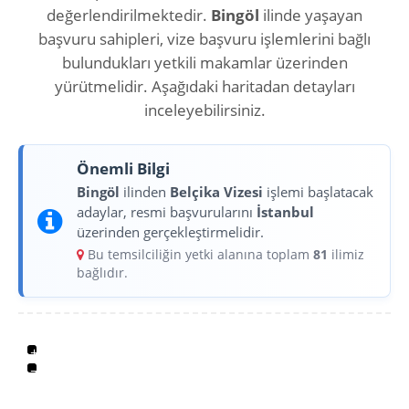
değerlendirilmektedir.
Bingöl
ilinde yaşayan
başvuru sahipleri, vize başvuru işlemlerini bağlı
bulundukları yetkili makamlar üzerinden
yürütmelidir. Aşağıdaki haritadan detayları
inceleyebilirsiniz.
Önemli Bilgi
Bingöl
ilinden
Belçika Vizesi
işlemi başlatacak
adaylar, resmi başvurularını
İstanbul
üzerinden gerçekleştirmelidir.
Bu temsilciliğin yetki alanına toplam
81
ilimiz
bağlıdır.
+
−