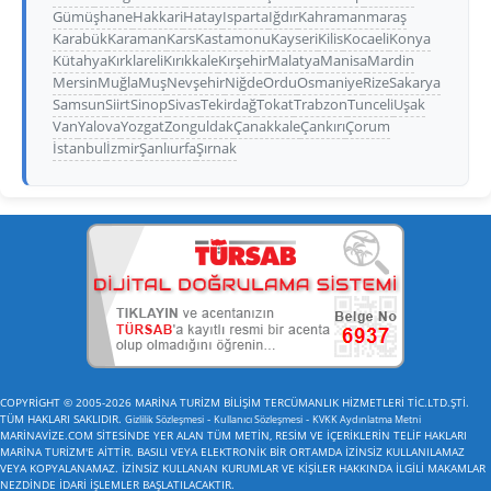
Gümüşhane
Hakkari
Hatay
Isparta
Iğdır
Kahramanmaraş
Karabük
Karaman
Kars
Kastamonu
Kayseri
Kilis
Kocaeli
Konya
Kütahya
Kırklareli
Kırıkkale
Kırşehir
Malatya
Manisa
Mardin
Mersin
Muğla
Muş
Nevşehir
Niğde
Ordu
Osmaniye
Rize
Sakarya
Samsun
Siirt
Sinop
Sivas
Tekirdağ
Tokat
Trabzon
Tunceli
Uşak
Van
Yalova
Yozgat
Zonguldak
Çanakkale
Çankırı
Çorum
İstanbul
İzmir
Şanlıurfa
Şırnak
COPYRİGHT © 2005-2026 MARİNA TURİZM BİLİŞİM TERCÜMANLIK HİZMETLERİ TİC.LTD.ŞTİ.
TÜM HAKLARI SAKLIDIR.
-
-
Gizlilik Sözleşmesi
Kullanıcı Sözleşmesi
KVKK Aydınlatma Metni
MARİNAVİZE.COM SİTESİNDE YER ALAN TÜM METİN, RESİM VE İÇERİKLERİN TELİF HAKLARI
MARİNA TURİZM'E AİTTİR. BASILI VEYA ELEKTRONİK BİR ORTAMDA İZİNSİZ KULLANILAMAZ
VEYA KOPYALANAMAZ. İZİNSİZ KULLANAN KURUMLAR VE KİŞİLER HAKKINDA İLGİLİ MAKAMLAR
NEZDİNDE İDARİ İŞLEMLER BAŞLATILACAKTIR.