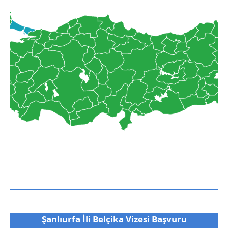
Şanlıurfa İli Belçika Vizesi Başvuru