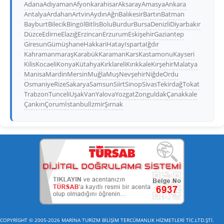
Adana
Adıyaman
Afyonkarahisar
Aksaray
Amasya
Ankara
Antalya
Ardahan
Artvin
Aydın
Ağrı
Balıkesir
Bartın
Batman
Bayburt
Bilecik
Bingöl
Bitlis
Bolu
Burdur
Bursa
Denizli
Diyarbakır
Düzce
Edirne
Elazığ
Erzincan
Erzurum
Eskişehir
Gaziantep
Giresun
Gümüşhane
Hakkari
Hatay
Isparta
Iğdır
Kahramanmaraş
Karabük
Karaman
Kars
Kastamonu
Kayseri
Kilis
Kocaeli
Konya
Kütahya
Kırklareli
Kırıkkale
Kırşehir
Malatya
Manisa
Mardin
Mersin
Muğla
Muş
Nevşehir
Niğde
Ordu
Osmaniye
Rize
Sakarya
Samsun
Siirt
Sinop
Sivas
Tekirdağ
Tokat
Trabzon
Tunceli
Uşak
Van
Yalova
Yozgat
Zonguldak
Çanakkale
Çankırı
Çorum
İstanbul
İzmir
Şırnak
COPYRİGHT © 2005-2026 MARİNA TURİZM BİLİŞİM TERCÜMANLIK HİZMETLERİ TİC.LTD.ŞTİ.