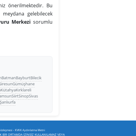
iz önerilmektedir. Bu
da meydana gelebilecek
vuru Merkezi
sorumlu
n
Batman
Bayburt
Bilecik
Giresun
Gümüşhane
a
Kütahya
Kırklareli
amsun
Siirt
Sinop
Sivas
Şanlıurfa
-
Sözleşmesi
KVKK Aydınlatma Metni
İK BİR ORTAMDA İZİNSİZ KULLANILAMAZ VEYA