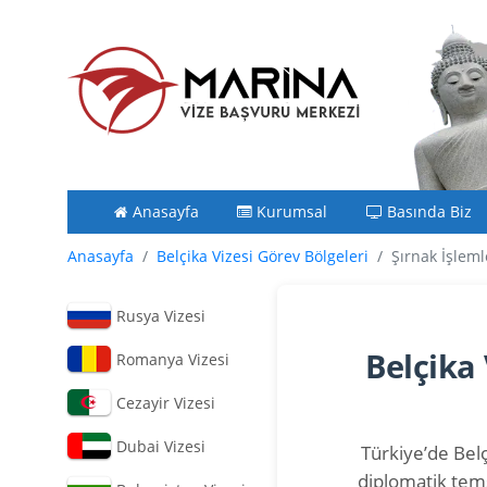
Anasayfa
Kurumsal
Basında Biz
Anasayfa
Belçika Vizesi Görev Bölgeleri
Şırnak İşleml
Rusya Vizesi
Belçika
Romanya Vizesi
Cezayir Vizesi
Dubai Vizesi
Türkiye’de Belç
diplomatik tems