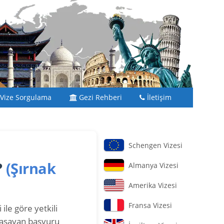
Vize Sorgulama
Gezi Rehberi
İletişim
Schengen Vizesi
?
(Şırnak
Almanya Vizesi
Amerika Vizesi
Fransa Vizesi
ile göre yetkili
yaşayan başvuru