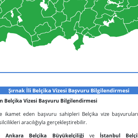
Şırnak İli Belçika Vizesi Başvuru Bilgilendirmesi
için Belçika Vizesi Başvuru Bilgilendirmesi
inde ikamet eden başvuru sahipleri Belçika vize başvurular
cilikleri aracılığıyla gerçekleştirebilir.
’de
Ankara Belçika Büyükelçiliği
ve
İstanbul Belç