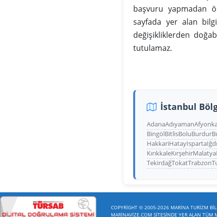
başvuru yapmadan önc
sayfada yer alan bilg
değişikliklerden doğa
tutulamaz.
İstanbul Bölg
Adana
Adıyaman
Afyonka
Bingöl
Bitlis
Bolu
Burdur
B
Hakkari
Hatay
Isparta
Iğd
Kırıkkale
Kırşehir
Malatya
Tekirdağ
Tokat
Trabzon
T
COPYRİGHT © 2005-2026 MARİNA TURİZM BİLİ
MARİNAVİZE.COM SİTESİNDE YER ALAN TÜM ME