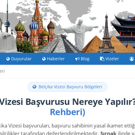
Duyurular
Haberler
Blog
Vizeler
eri
Belçika Vizesi Başvuru Bölgeleri
 Vizesi Başvurusu Nereye Yapılır
Rehberi)
ika Vizesi başvuruları, başvuru sahibinin yasal ikamet ettiği 
ilcilikler tarafından değerlendirilmektedir.
Şırnak
ilinde 