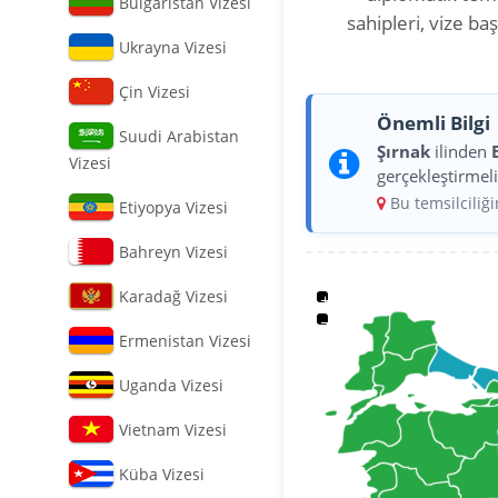
Bulgaristan Vizesi
sahipleri, vize b
Ukrayna Vizesi
Çin Vizesi
Önemli Bilgi
Suudi Arabistan
Şırnak
ilinden
Vizesi
gerçekleştirmeli
Bu temsilciliğ
Etiyopya Vizesi
Bahreyn Vizesi
Karadağ Vizesi
+
−
Ermenistan Vizesi
Uganda Vizesi
Vietnam Vizesi
Küba Vizesi