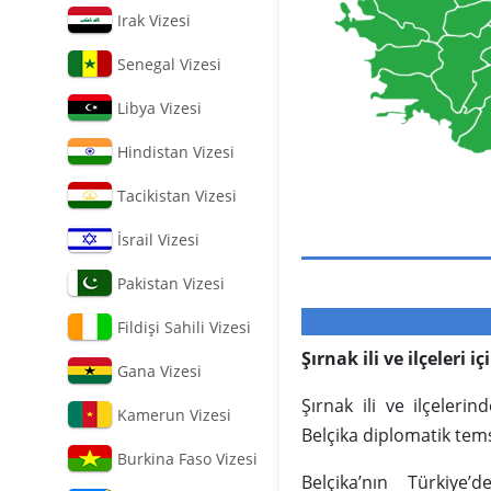
Irak Vizesi
Senegal Vizesi
Libya Vizesi
Hindistan Vizesi
Tacikistan Vizesi
İsrail Vizesi
Pakistan Vizesi
Fildişi Sahili Vizesi
Şırnak ili ve ilçeleri 
Gana Vizesi
Şırnak ili ve ilçeler
Kamerun Vizesi
Belçika diplomatik temsil
Burkina Faso Vizesi
Belçika’nın Türkiye