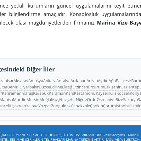
e yetkili kurumların güncel uygulamalarını teyit etmen
iler bilgilendirme amaçlıdır. Konsolosluk uygulamaların
bilecek olası mağduriyetlerden firmamız
Marina Vize Baş
esindeki Diğer İller
rahisar
Aksaray
Amasya
Ankara
Antalya
Ardahan
Artvin
Aydın
Ağrı
Balıkesir
Bartı
ursa
Denizli
Diyarbakır
Düzce
Edirne
Elazığ
Erzincan
Erzurum
Eskişehir
Gaziantep
ır
Kahramanmaraş
Karabük
Karaman
Kars
Kastamonu
Kayseri
Kilis
Kocaeli
Kony
Manisa
Mardin
Mersin
Muğla
Muş
Nevşehir
Niğde
Ordu
Osmaniye
Rize
Sakarya
S
unceli
Uşak
Van
Yalova
Yozgat
Zonguldak
Çanakkale
Çankırı
Çorum
İstanbul
İzmir
ŞİM TERCÜMANLIK HİZMETLERİ TİC.LTD.ŞTİ. TÜM HAKLARI SAKLIDIR.
-
Gizlilik Sözleşmesi
Kullanıcı 
TİN, RESİM VE İÇERİKLERİN TELİF HAKLARI MARİNA TURİZM'E AİTTİR. BASILI VEYA ELEKTRON