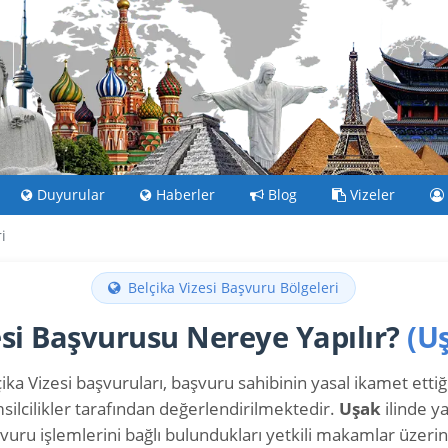
Duyurular
Haberler
Blog
Vizeler
i
Belçika Vizesi Başvuru Bölgeleri
esi Başvurusu Nereye Yapılır?
(U
ika Vizesi başvuruları, başvuru sahibinin yasal ikamet ettiği 
silcilikler tarafından değerlendirilmektedir.
Uşak
ilinde y
aşvuru işlemlerini bağlı bulundukları yetkili makamlar üzeri