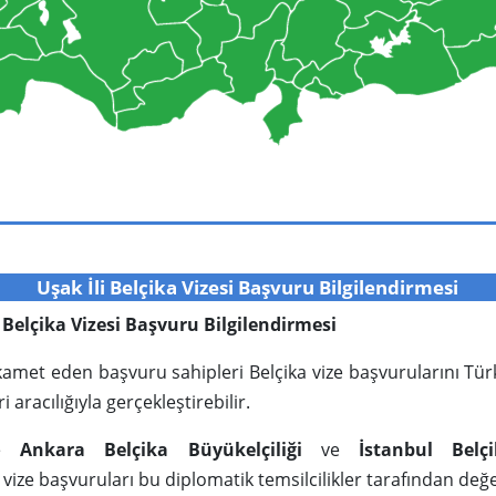
Uşak İli Belçika Vizesi Başvuru Bilgilendirmesi
in Belçika Vizesi Başvuru Bilgilendirmesi
 ikamet eden başvuru sahipleri Belçika vize başvurularını Tü
i aracılığıyla gerçekleştirebilir.
’de
Ankara Belçika Büyükelçiliği
ve
İstanbul Belç
vize başvuruları bu diplomatik temsilcilikler tarafından değ