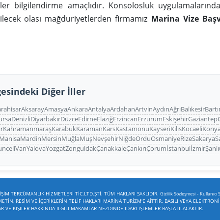
iler bilgilendirme amaçlıdır. Konsolosluk uygulamaların
bilecek olası mağduriyetlerden firmamız
Marina Vize Baş
esindeki Diğer İller
rahisar
Aksaray
Amasya
Ankara
Antalya
Ardahan
Artvin
Aydın
Ağrı
Balıkesir
Bartı
ursa
Denizli
Diyarbakır
Düzce
Edirne
Elazığ
Erzincan
Erzurum
Eskişehir
Gaziantep
ır
Kahramanmaraş
Karabük
Karaman
Kars
Kastamonu
Kayseri
Kilis
Kocaeli
Kony
Manisa
Mardin
Mersin
Muğla
Muş
Nevşehir
Niğde
Ordu
Osmaniye
Rize
Sakarya
S
unceli
Van
Yalova
Yozgat
Zonguldak
Çanakkale
Çankırı
Çorum
İstanbul
İzmir
Şanlı
ŞİM TERCÜMANLIK HİZMETLERİ TİC.LTD.ŞTİ. TÜM HAKLARI SAKLIDIR.
-
Gizlilik Sözleşmesi
Kullanıcı 
TİN, RESİM VE İÇERİKLERİN TELİF HAKLARI MARİNA TURİZM'E AİTTİR. BASILI VEYA ELEKTRON
VE KİŞİLER HAKKINDA İLGİLİ MAKAMLAR NEZDİNDE İDARİ İŞLEMLER BAŞLATILACAKTIR.