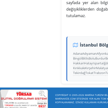
sayfada yer alan bilg
değişikliklerden doğa
tutulamaz.
İstanbul Bölg
Adana
Adıyaman
Afyonka
Bingöl
Bitlis
Bolu
Burdur
B
Hakkari
Hatay
Isparta
Iğd
Kırıkkale
Kırşehir
Malatya
Tekirdağ
Tokat
Trabzon
T
COPYRİGHT © 2005-2026 MARİNA TURİZM BİLİ
MARİNAVİZE.COM SİTESİNDE YER ALAN TÜM ME
KOPYALANAMAZ. İZİNSİZ KULLANAN KURUMLAR 