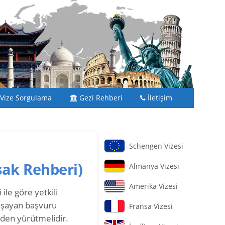
Vize Sorgulama
Gezi Rehberi
İletişim
Schengen Vizesi
şak Rehberi)
Almanya Vizesi
Amerika Vizesi
ile göre yetkili
aşayan başvuru
Fransa Vizesi
nden yürütmelidir.