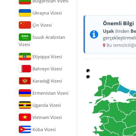
Bulgaristan Vizesi
Ukrayna Vizesi
Önemli Bilgi
Çin Vizesi
Uşak
ilinden
Be
Suudi Arabistan
gerçekleştirmeli
Vizesi
Bu temsilciliğ
Etiyopya Vizesi
Bahreyn Vizesi
+
−
Karadağ Vizesi
Ermenistan Vizesi
Uganda Vizesi
Vietnam Vizesi
Küba Vizesi