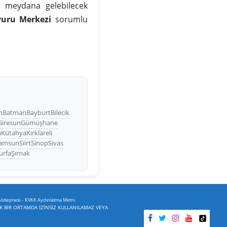
da meydana gelebilecek
vuru Merkezi
sorumlu
n
Batman
Bayburt
Bilecik
Giresun
Gümüşhane
a
Kütahya
Kırklareli
amsun
Siirt
Sinop
Sivas
urfa
Şırnak
-
Sözleşmesi
KVKK Aydınlatma Metni
İK BİR ORTAMDA İZİNSİZ KULLANILAMAZ VEYA