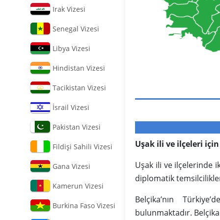
Irak Vizesi
Senegal Vizesi
Libya Vizesi
Hindistan Vizesi
Tacikistan Vizesi
İsrail Vizesi
Pakistan Vizesi
Uşak ili ve ilçeleri iç
Fildişi Sahili Vizesi
Uşak ili ve ilçelerinde
Gana Vizesi
diplomatik temsilcilikler
Kamerun Vizesi
Belçika’nın Türkiye
Burkina Faso Vizesi
bulunmaktadır. Belçika 