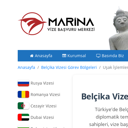
Anasayfa
Kurumsal
Basında Biz
Anasayfa
Belçika Vizesi Görev Bölgeleri
Uşak İşlemler
Rusya Vizesi
Belçika Viz
Romanya Vizesi
Cezayir Vizesi
Türkiye’de Belç
diplomatik tem
Dubai Vizesi
sahipleri, vize b