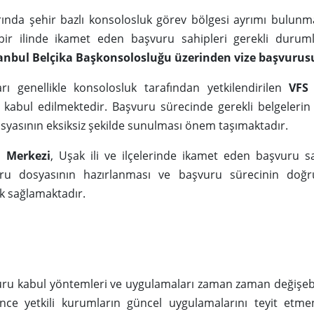
arında şehir bazlı konsolosluk görev bölgesi ayrımı bulun
 bir ilinde ikamet eden başvuru sahipleri gerekli duru
stanbul Belçika Başkonsolosluğu üzerinden vize başvurus
arı genellikle konsolosluk tarafından yetkilendirilen
VFS
a kabul edilmektedir. Başvuru sürecinde gerekli belgeleri
syasının eksiksiz şekilde sunulması önem taşımaktadır.
 Merkezi
, Uşak ili ve ilçelerinde ikamet eden başvuru sa
ru dosyasının hazırlanması ve başvuru sürecinin doğr
 sağlamaktadır.
uru kabul yöntemleri ve uygulamaları zaman zaman değişeb
e yetkili kurumların güncel uygulamalarını teyit etmen