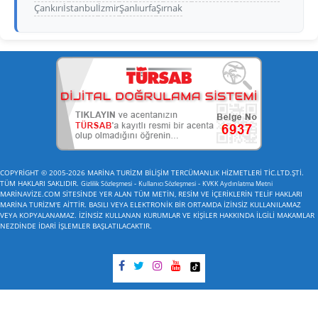
Çankırı
İstanbul
İzmir
Şanlıurfa
Şırnak
COPYRİGHT © 2005-2026 MARİNA TURİZM BİLİŞİM TERCÜMANLIK HİZMETLERİ TİC.LTD.ŞTİ.
TÜM HAKLARI SAKLIDIR.
-
-
Gizlilik Sözleşmesi
Kullanıcı Sözleşmesi
KVKK Aydınlatma Metni
MARİNAVİZE.COM SİTESİNDE YER ALAN TÜM METİN, RESİM VE İÇERİKLERİN TELİF HAKLARI
MARİNA TURİZM'E AİTTİR. BASILI VEYA ELEKTRONİK BİR ORTAMDA İZİNSİZ KULLANILAMAZ
VEYA KOPYALANAMAZ. İZİNSİZ KULLANAN KURUMLAR VE KİŞİLER HAKKINDA İLGİLİ MAKAMLAR
NEZDİNDE İDARİ İŞLEMLER BAŞLATILACAKTIR.