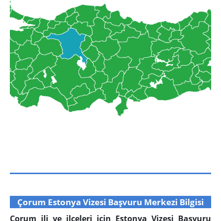
Çorum Estonya Vizesi Başvuru Merkezi Bilgisi
Çorum ili ve ilçeleri için Estonya Vizesi Başvuru