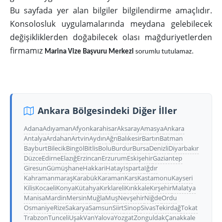
Bu sayfada yer alan bilgiler bilgilendirme amaçlıdır.
Konsolosluk uygulamalarında meydana gelebilecek
değişikliklerden doğabilecek olası mağduriyetlerden
firmamız
Marina Vize Başvuru Merkezi
sorumlu tutulamaz.
Ankara Bölgesindeki Diğer İller
Adana
Adıyaman
Afyonkarahisar
Aksaray
Amasya
Ankara
Antalya
Ardahan
Artvin
Aydın
Ağrı
Balıkesir
Bartın
Batman
Bayburt
Bilecik
Bingöl
Bitlis
Bolu
Burdur
Bursa
Denizli
Diyarbakır
Düzce
Edirne
Elazığ
Erzincan
Erzurum
Eskişehir
Gaziantep
Giresun
Gümüşhane
Hakkari
Hatay
Isparta
Iğdır
Kahramanmaraş
Karabük
Karaman
Kars
Kastamonu
Kayseri
Kilis
Kocaeli
Konya
Kütahya
Kırklareli
Kırıkkale
Kırşehir
Malatya
Manisa
Mardin
Mersin
Muğla
Muş
Nevşehir
Niğde
Ordu
Osmaniye
Rize
Sakarya
Samsun
Siirt
Sinop
Sivas
Tekirdağ
Tokat
Trabzon
Tunceli
Uşak
Van
Yalova
Yozgat
Zonguldak
Çanakkale