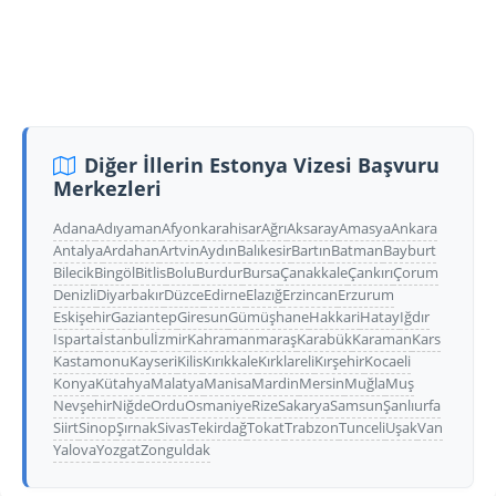
Diğer İllerin Estonya Vizesi Başvuru
Merkezleri
Adana
Adıyaman
Afyonkarahisar
Ağrı
Aksaray
Amasya
Ankara
Antalya
Ardahan
Artvin
Aydın
Balıkesir
Bartın
Batman
Bayburt
Bilecik
Bingöl
Bitlis
Bolu
Burdur
Bursa
Çanakkale
Çankırı
Çorum
Denizli
Diyarbakır
Düzce
Edirne
Elazığ
Erzincan
Erzurum
Eskişehir
Gaziantep
Giresun
Gümüşhane
Hakkari
Hatay
Iğdır
Isparta
İstanbul
İzmir
Kahramanmaraş
Karabük
Karaman
Kars
Kastamonu
Kayseri
Kilis
Kırıkkale
Kırklareli
Kırşehir
Kocaeli
Konya
Kütahya
Malatya
Manisa
Mardin
Mersin
Muğla
Muş
Nevşehir
Niğde
Ordu
Osmaniye
Rize
Sakarya
Samsun
Şanlıurfa
Siirt
Sinop
Şırnak
Sivas
Tekirdağ
Tokat
Trabzon
Tunceli
Uşak
Van
Yalova
Yozgat
Zonguldak