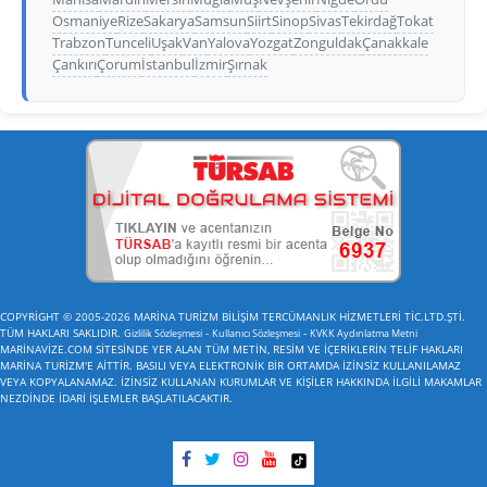
Osmaniye
Rize
Sakarya
Samsun
Siirt
Sinop
Sivas
Tekirdağ
Tokat
Trabzon
Tunceli
Uşak
Van
Yalova
Yozgat
Zonguldak
Çanakkale
Çankırı
Çorum
İstanbul
İzmir
Şırnak
COPYRİGHT © 2005-2026 MARİNA TURİZM BİLİŞİM TERCÜMANLIK HİZMETLERİ TİC.LTD.ŞTİ.
TÜM HAKLARI SAKLIDIR.
-
-
Gizlilik Sözleşmesi
Kullanıcı Sözleşmesi
KVKK Aydınlatma Metni
MARİNAVİZE.COM SİTESİNDE YER ALAN TÜM METİN, RESİM VE İÇERİKLERİN TELİF HAKLARI
MARİNA TURİZM'E AİTTİR. BASILI VEYA ELEKTRONİK BİR ORTAMDA İZİNSİZ KULLANILAMAZ
VEYA KOPYALANAMAZ. İZİNSİZ KULLANAN KURUMLAR VE KİŞİLER HAKKINDA İLGİLİ MAKAMLAR
NEZDİNDE İDARİ İŞLEMLER BAŞLATILACAKTIR.