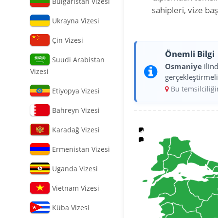
Bulgaristan Vizesi
sahipleri, vize b
Ukrayna Vizesi
Çin Vizesi
Önemli Bilgi
Suudi Arabistan
Osmaniye
ilin
Vizesi
gerçekleştirmeli
Bu temsilciliğ
Etiyopya Vizesi
Bahreyn Vizesi
Karadağ Vizesi
+
−
Ermenistan Vizesi
Uganda Vizesi
Vietnam Vizesi
Küba Vizesi