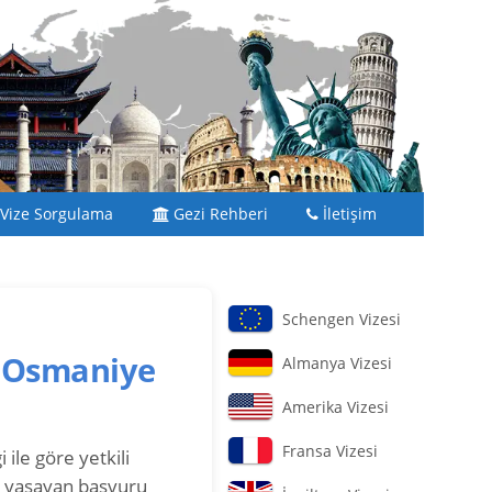
Vize Sorgulama
Gezi Rehberi
İletişim
Schengen Vizesi
(Osmaniye
Almanya Vizesi
Amerika Vizesi
Fransa Vizesi
 ile göre yetkili
e yaşayan başvuru