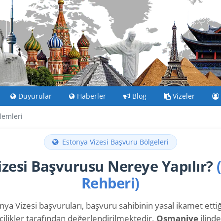
Duyurular
Haberler
Blog
Vizeler
lemleri
Estonya Vizesi Başvuru Bölgeleri
izesi Başvurusu Nereye Yapılır?
Rehberi)
ya Vizesi başvuruları, başvuru sahibinin yasal ikamet ettiği
cilikler tarafından değerlendirilmektedir.
Osmaniye
ilind