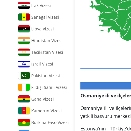
Irak Vizesi
Senegal Vizesi
Libya Vizesi
Hindistan Vizesi
Tacikistan Vizesi
İsrail Vizesi
Pakistan Vizesi
Fildişi Sahili Vizesi
Osmaniye ili ve ilçele
Gana Vizesi
Osmaniye ili ve ilçele
Kamerun Vizesi
yetkili başvuru merkezle
Burkina Faso Vizesi
Estonya’nın Türkiye