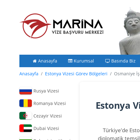
Anasayfa
Kurumsal
Basında Biz
Anasayfa
Estonya Vizesi Görev Bölgeleri
Osmaniye İş
Rusya Vizesi
Estonya V
Romanya Vizesi
Cezayir Vizesi
Dubai Vizesi
Türkiye’de Eston
diplomatik temsil