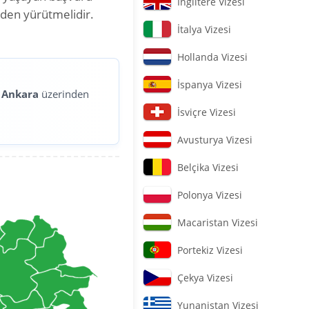
İngiltere Vizesi
nden yürütmelidir.
İtalya Vizesi
Hollanda Vizesi
İspanya Vizesi
ı
Ankara
üzerinden
İsviçre Vizesi
Avusturya Vizesi
Belçika Vizesi
Polonya Vizesi
Macaristan Vizesi
Portekiz Vizesi
Çekya Vizesi
Yunanistan Vizesi