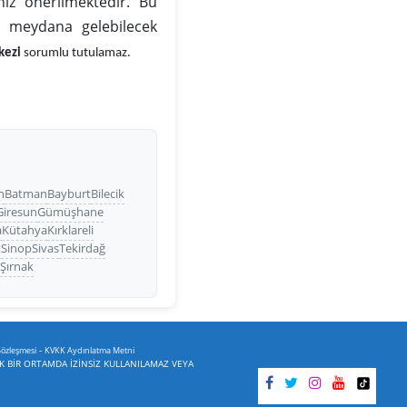
iz önerilmektedir. Bu
da meydana gelebilecek
kezi
sorumlu tutulamaz.
n
Batman
Bayburt
Bilecik
Giresun
Gümüşhane
a
Kütahya
Kırklareli
t
Sinop
Sivas
Tekirdağ
a
Şırnak
-
Sözleşmesi
KVKK Aydınlatma Metni
İK BİR ORTAMDA İZİNSİZ KULLANILAMAZ VEYA