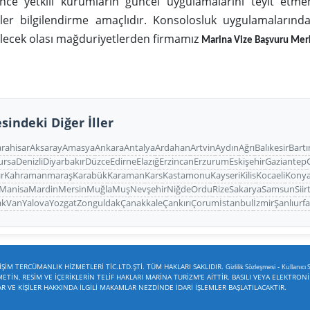
e yetkili kurumların güncel uygulamalarını teyit etmen
iler bilgilendirme amaçlıdır. Konsolosluk uygulamaların
ilecek olası mağduriyetlerden firmamız
Marina Vize Başvuru Mer
sindeki Diğer İller
rahisar
Aksaray
Amasya
Ankara
Antalya
Ardahan
Artvin
Aydın
Ağrı
Balıkesir
Bartı
ursa
Denizli
Diyarbakır
Düzce
Edirne
Elazığ
Erzincan
Erzurum
Eskişehir
Gaziantep
ır
Kahramanmaraş
Karabük
Karaman
Kars
Kastamonu
Kayseri
Kilis
Kocaeli
Kony
Manisa
Mardin
Mersin
Muğla
Muş
Nevşehir
Niğde
Ordu
Rize
Sakarya
Samsun
Siir
ak
Van
Yalova
Yozgat
Zonguldak
Çanakkale
Çankırı
Çorum
İstanbul
İzmir
Şanlıurf
ŞİM TERCÜMANLIK HİZMETLERİ TİC.LTD.ŞTİ. TÜM HAKLARI SAKLIDIR.
-
Gizlilik Sözleşmesi
Kullanıcı 
TİN, RESİM VE İÇERİKLERİN TELİF HAKLARI MARİNA TURİZM'E AİTTİR. BASILI VEYA ELEKTRON
VE KİŞİLER HAKKINDA İLGİLİ MAKAMLAR NEZDİNDE İDARİ İŞLEMLER BAŞLATILACAKTIR.