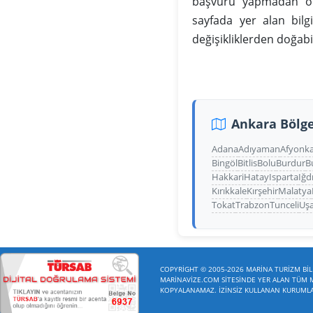
başvuru yapmadan önc
sayfada yer alan bilg
değişikliklerden doğab
Ankara Bölge
Adana
Adıyaman
Afyonka
Bingöl
Bitlis
Bolu
Burdur
B
Hakkari
Hatay
Isparta
Iğd
Kırıkkale
Kırşehir
Malatya
Tokat
Trabzon
Tunceli
Uş
COPYRİGHT © 2005-2026 MARİNA TURİZM BİLİ
MARİNAVİZE.COM SİTESİNDE YER ALAN TÜM ME
KOPYALANAMAZ. İZİNSİZ KULLANAN KURUMLAR 