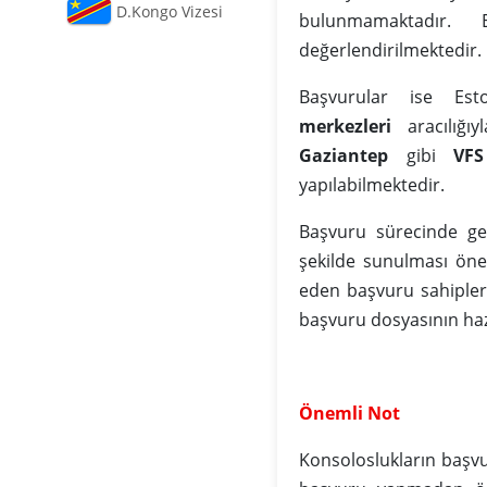
D.Kongo Vizesi
bulunmamaktadır. 
değerlendirilmektedir.
Başvurular ise Esto
merkezleri
aracılığıy
Gaziantep
gibi
VFS
yapılabilmektedir.
Başvuru sürecinde ger
şekilde sunulması öne
eden başvuru sahipler
başvuru dosyasının ha
Önemli Not
Konsoloslukların başv