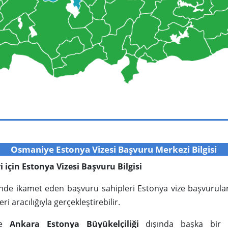
Osmaniye Estonya Vizesi Başvuru Merkezi Bilgisi
ri için Estonya Vizesi Başvuru Bilgisi
rinde ikamet eden başvuru sahipleri Estonya vize başvurula
ri aracılığıyla gerçekleştirebilir.
’de
Ankara Estonya Büyükelçiliği
dışında başka bir di