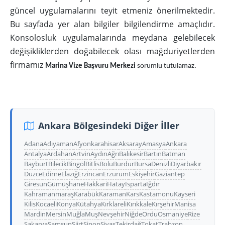
güncel uygulamalarını teyit etmeniz önerilmektedir.
Bu sayfada yer alan bilgiler bilgilendirme amaçlıdır.
Konsolosluk uygulamalarında meydana gelebilecek
değişikliklerden doğabilecek olası mağduriyetlerden
firmamız
Marina Vize Başvuru Merkezi
sorumlu tutulamaz.
Ankara Bölgesindeki Diğer İller
Adana
Adıyaman
Afyonkarahisar
Aksaray
Amasya
Ankara
Antalya
Ardahan
Artvin
Aydın
Ağrı
Balıkesir
Bartın
Batman
Bayburt
Bilecik
Bingöl
Bitlis
Bolu
Burdur
Bursa
Denizli
Diyarbakır
Düzce
Edirne
Elazığ
Erzincan
Erzurum
Eskişehir
Gaziantep
Giresun
Gümüşhane
Hakkari
Hatay
Isparta
Iğdır
Kahramanmaraş
Karabük
Karaman
Kars
Kastamonu
Kayseri
Kilis
Kocaeli
Konya
Kütahya
Kırklareli
Kırıkkale
Kırşehir
Manisa
Mardin
Mersin
Muğla
Muş
Nevşehir
Niğde
Ordu
Osmaniye
Rize
Sakarya
Samsun
Siirt
Sinop
Sivas
Tekirdağ
Tokat
Trabzon