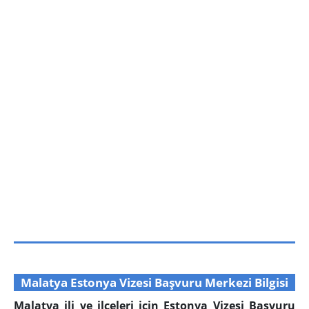
Malatya Estonya Vizesi Başvuru Merkezi Bilgisi
Malatya ili ve ilçeleri için Estonya Vizesi Başvuru