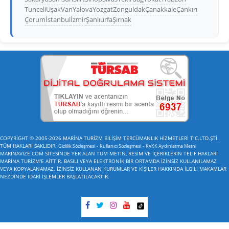
Tunceli
Uşak
Van
Yalova
Yozgat
Zonguldak
Çanakkale
Çankırı
Çorum
İstanbul
İzmir
Şanlıurfa
Şırnak
COPYRİGHT © 2005-2026 MARİNA TURİZM BİLİŞİM TERCÜMANLIK HİZMETLERİ TİC.LTD.ŞTİ.
TÜM HAKLARI SAKLIDIR.
-
-
Gizlilik Sözleşmesi
Kullanıcı Sözleşmesi
KVKK Aydınlatma Metni
MARİNAVİZE.COM SİTESİNDE YER ALAN TÜM METİN, RESİM VE İÇERİKLERİN TELİF HAKLARI
MARİNA TURİZM'E AİTTİR. BASILI VEYA ELEKTRONİK BİR ORTAMDA İZİNSİZ KULLANILAMAZ
VEYA KOPYALANAMAZ. İZİNSİZ KULLANAN KURUMLAR VE KİŞİLER HAKKINDA İLGİLİ MAKAMLAR
NEZDİNDE İDARİ İŞLEMLER BAŞLATILACAKTIR.