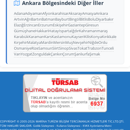
Ankara Bölgesindeki Diğer İller
Adana
Adıyaman
Afyonkarahisar
Aksaray
Amasya
Ankara
Artvin
Ağrı
Bartın
Batman
Bayburt
Bingöl
Bitlis
Bolu
Diyarbakır
Elazığ
Erzincan
Erzurum
Eskişehir
Gaziantep
Giresun
Gümüşhane
Hakkari
Hatay
Isparta
Iğdır
Kahramanmaraş
Karabük
Karaman
Kars
Kastamonu
Kayseri
Kilis
Konya
Kırıkkale
Kırşehir
Malatya
Mardin
Mersin
Muş
Nevşehir
Niğde
Ordu
Osmaniye
Rize
Samsun
Siirt
Sinop
Sivas
Tokat
Trabzon
Tunceli
Van
Yozgat
Zonguldak
Çankırı
Çorum
Şanlıurfa
Şırnak
COPYRİGHT © 2005-2026 MARİNA TURİZM BİLİŞİM TERCÜMANLIK HİZMETLERİ TİC.LTD.ŞTİ.
TÜM HAKLARI SAKLIDIR.
-
-
Gizlilik Sözleşmesi
Kullanıcı Sözleşmesi
KVKK Aydınlatma Metni