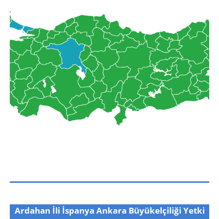
Ardahan İli İspanya Ankara Büyükelçiliği Yetki